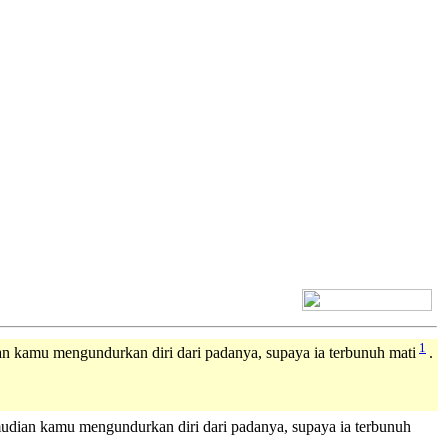
[+] Bhs. Inggris
1
ian kamu mengundurkan diri dari padanya, supaya ia terbunuh mati
.
udian kamu mengundurkan diri dari padanya, supaya ia terbunuh