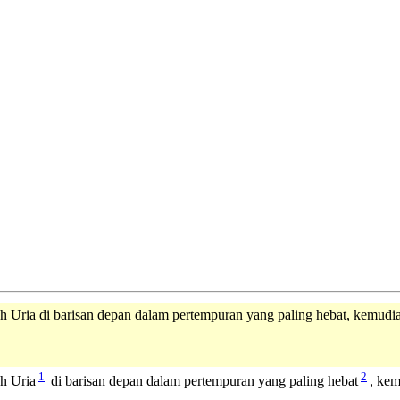
lah Uria di barisan depan dalam pertempuran yang paling hebat, kemud
1
2
ah Uria
di barisan depan dalam pertempuran yang paling hebat
, kem