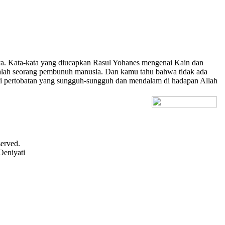
. Kata-kata yang diucapkan Rasul Yohanes mengenai Kain dan
adalah seorang pembunuh manusia. Dan kamu tahu bahwa tidak ada
lui pertobatan yang sungguh-sungguh dan mendalam di hadapan Allah
[+] Bhs. Inggris
served.
Oeniyati