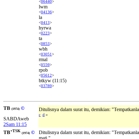
<
06440
>
lwm
<
04136
>
la
<
0413
>
hyrwa
<
0223
>
ta
<
0853
>
wbh
<
03051
>
rmal
<
0559
>
rpob
<
05612
>
btkyw
(11:15)
<
03789
>
TB
©
Ditulisnya dalam surat itu, demikian: "Tempatkan
(1974)
c
d
"
SABDAweb
2Sam 11:15
+TSK
TB
©
Ditulisnya dalam surat itu, demikian: "Tempatkanl
(1974)
mati."