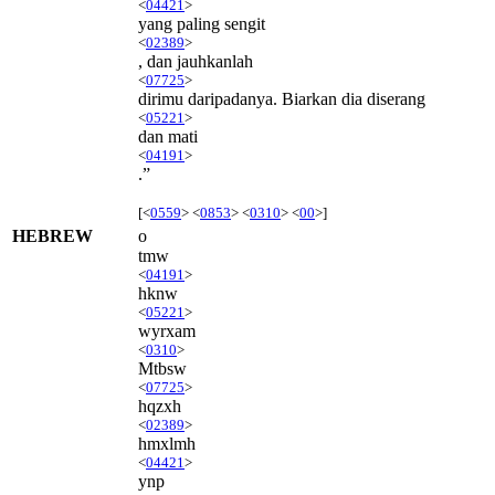
<
04421
>
yang paling sengit
<
02389
>
, dan jauhkanlah
<
07725
>
dirimu daripadanya. Biarkan dia diserang
<
05221
>
dan mati
<
04191
>
.”
[<
0559
> <
0853
> <
0310
> <
00
>]
HEBREW
o
tmw
<
04191
>
hknw
<
05221
>
wyrxam
<
0310
>
Mtbsw
<
07725
>
hqzxh
<
02389
>
hmxlmh
<
04421
>
ynp