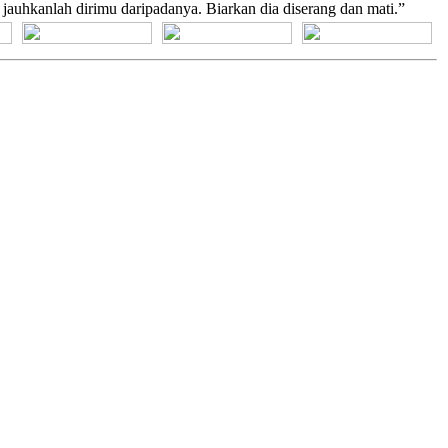
 jauhkanlah dirimu daripadanya. Biarkan dia diserang dan mati.”
[+] Bhs. Suku
[+] Bhs. Indonesia
[+] Bhs. Inggris