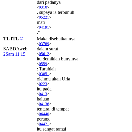
dari padanya
<
0310
>
, supaya ia terbunuh
<
05221
>
mati
<
04191
>
."
TL ITL
©
Maka disebutkannya
<
03789
>
SABDAweb
dalam surat
2Sam 11:15
<
05612
>
itu demikian bunyinya
<
0559
>
: Taruhlah
<
03051
>
olehmu akan Uria
<
0223
>
itu pada
<
0413
>
haluan
<
04136
>
tentara, di tempat
<
06440
>
perang
<
04421
>
itu sangat ramai