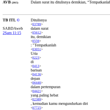
AVB
Dalam surat itu ditulisnya demikian, “Tempatkanla
(2015)
TB ITL
©
Ditulisnya
<
03789
>
SABDAweb
dalam surat
2Sam 11:15
<
05612
>
itu, demikian
<
0559
>
: "Tempatkanlah
<
03051
>
Uria
<
0223
>
di
<
0413
>
barisan
<
04136
>
depan
<
06440
>
dalam pertempuran
<
04421
>
yang paling hebat
<
02389
>
, kemudian kamu mengundurkan diri
<
07725
>