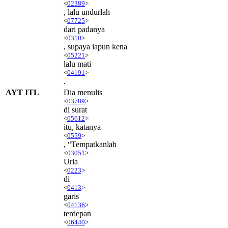
<
02389
>
, lalu undurlah
<
07725
>
dari padanya
<
0310
>
, supaya iapun kena
<
05221
>
lalu mati
<
04191
>
.
AYT ITL
Dia menulis
<
03789
>
di surat
<
05612
>
itu, katanya
<
0559
>
, “Tempatkanlah
<
03051
>
Uria
<
0223
>
di
<
0413
>
garis
<
04136
>
terdepan
<
06440
>