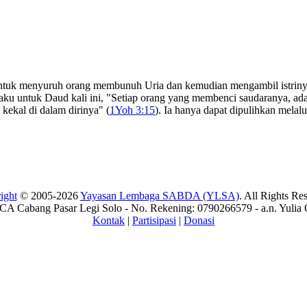
tuk menyuruh orang membunuh Uria dan kemudian mengambil istrinya
rlaku untuk Daud kali ini, "Setiap orang yang membenci saudaranya, 
kekal di dalam dirinya" (
1Yoh 3:15
). Ia hanya dapat dipulihkan mela
ight
© 2005-2026
Yayasan Lembaga SABDA (YLSA)
. All Rights Re
A Cabang Pasar Legi Solo - No. Rekening: 0790266579 - a.n. Yulia 
Kontak
|
Partisipasi
|
Donasi