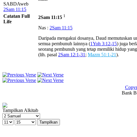
SABDAweb
2Sam 11:15
Catatan Full
1
2Sam 11:15
Life
Nas :
2Sam 11:15
Daripada mengakui dosanya, Daud memutuskan un
semua pembunuh lainnya (
1Yoh 3:12-15
) juga be
seorang pembunuh yang tetap memiliki hidup yang 
(lih. pasal
2Sam 12:1-31
;
Mazm 51:1-21
).
Copyr
Bank BC
Tampilkan Alkitab