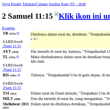
Versi Paralel
Tafsiran/Catatan
Analisa Kata
ITL - draft
2 Samuel 11:15
Konteks
TB
©
Ditulisnya dalam surat itu, demikian: "Tempatkan
(1974)
c
d
"
SABDAweb
2Sam 11:15
AYT
Dia menulis di surat itu, katanya, “Tempatkanlah U
(2018)
TL
©
Maka disebutkannya dalam surat itu demikian bunyi
(1954)
lalu mati.
SABDAweb
2Sam 11:15
BIS
©
Tulisnya, "Tempatkanlah Uria di garis depan, di m
(1985)
SABDAweb
2Sam 11:15
TSI
Dalam surat itu Daud menulis, “Tempatkan Uria di g
(2014)
MILT
Dan dia menulis di surat itu, yang mengatakan, "T
(2008)
Shellabear 2011
Dalam surat itu ditulisnya demikian, "Tempatkanlah
(2011)