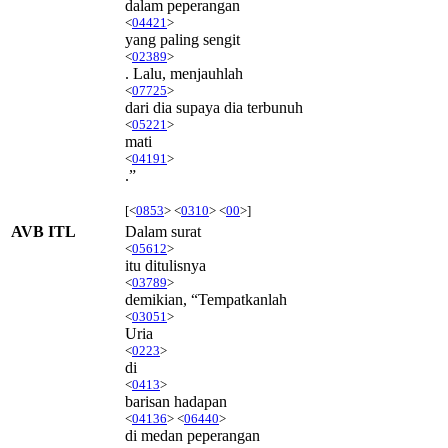
dalam peperangan
<
04421
>
yang paling sengit
<
02389
>
. Lalu, menjauhlah
<
07725
>
dari dia supaya dia terbunuh
<
05221
>
mati
<
04191
>
.”
[<
0853
> <
0310
> <
00
>]
AVB ITL
Dalam surat
<
05612
>
itu ditulisnya
<
03789
>
demikian, “Tempatkanlah
<
03051
>
Uria
<
0223
>
di
<
0413
>
barisan hadapan
<
04136
> <
06440
>
di medan peperangan