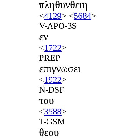
πληθυνθειη
<
4129
> <
5684
>
V-APO-3S
εν
<
1722
>
PREP
επιγνωσει
<
1922
>
N-DSF
του
<
3588
>
T-GSM
θεου