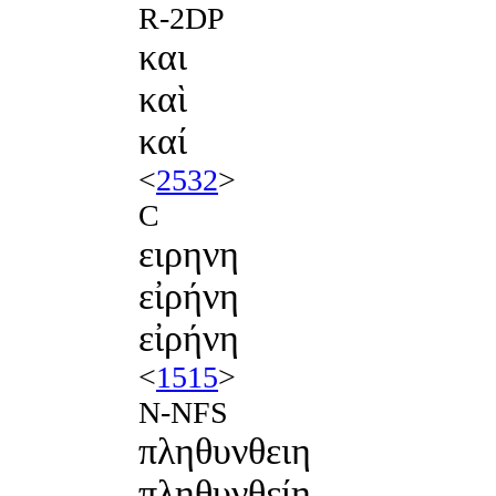
R-2DP
και
καὶ
καί
<
2532
>
C
ειρηνη
εἰρήνη
εἰρήνη
<
1515
>
N-NFS
πληθυνθειη
πληθυνθείη