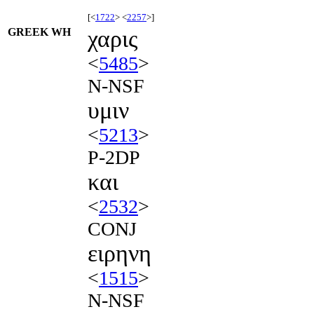
[<
1722
> <
2257
>]
GREEK WH
χαρις
<
5485
>
N-NSF
υμιν
<
5213
>
P-2DP
και
<
2532
>
CONJ
ειρηνη
<
1515
>
N-NSF