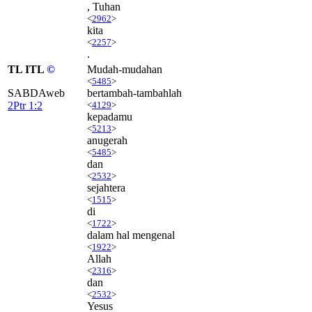
, Tuhan
<
2962
>
kita
<
2257
>
.
TL ITL
©
Mudah-mudahan
<
5485
>
SABDAweb
bertambah-tambahlah
2Ptr 1:2
<
4129
>
kepadamu
<
5213
>
anugerah
<
5485
>
dan
<
2532
>
sejahtera
<
1515
>
di
<
1722
>
dalam hal mengenal
<
1922
>
Allah
<
2316
>
dan
<
2532
>
Yesus