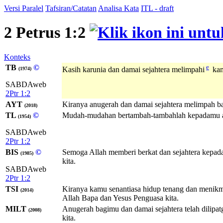
Versi Paralel
Tafsiran/Catatan
Analisa Kata
ITL - draft
2 Petrus 1:2
Konteks
TB
©
e
Kasih karunia dan damai sejahtera melimpahi
kam
(1974)
SABDAweb
2Ptr 1:2
AYT
Kiranya anugerah dan damai sejahtera melimpah b
(2018)
TL
©
Mudah-mudahan bertambah-tambahlah kepadamu anug
(1954)
SABDAweb
2Ptr 1:2
BIS
©
Semoga Allah memberi berkat dan sejahtera kepad
(1985)
kita.
SABDAweb
2Ptr 1:2
TSI
Kiranya kamu senantiasa hidup tenang dan menikm
(2014)
Allah Bapa dan Yesus Penguasa kita.
MILT
Anugerah bagimu dan damai sejahtera telah dilip
(2008)
kita.