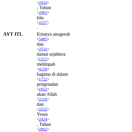
<
2424
>
, Tuhan
<
2962
>
kita
<
2257
>
.
AYT ITL
Kiranya anugerah
<
5485
>
dan
<
2532
>
damai sejahtera
<
1515
>
melimpah
<
4129
>
bagimu di dalam
<
1722
>
pengenalan
<
1922
>
akan Allah
<
2316
>
dan
<
2532
>
Yesus
<
2424
>
, Tuhan
<
2962
>