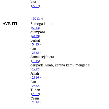
kita
<
2257
>
.
[<
5213
>]
AVB ITL
Semoga kamu
<
5213
>
dilimpahi
<
4129
>
berkat
<
5485
>
dan
<
2532
>
damai sejahtera
<
1515
>
daripada Allah, kerana kamu mengenal
<
1922
>
Allah
<
2316
>
dan
<
2532
>
Tuhan
<
2962
>
Yesus
<
2424
>
.