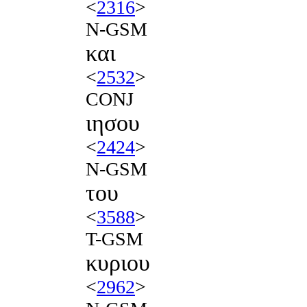
<
2316
>
N-GSM
και
<
2532
>
CONJ
ιησου
<
2424
>
N-GSM
του
<
3588
>
T-GSM
κυριου
<
2962
>