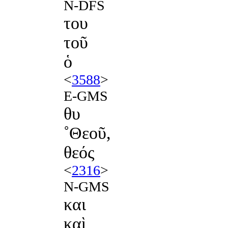
N-DFS
του
τοῦ
ὁ
<
3588
>
E-GMS
θυ
˚Θεοῦ,
θεός
<
2316
>
N-GMS
και
καὶ