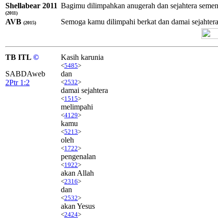
Shellabear 2011
Bagimu dilimpahkan anugerah dan sejahtera sement
(2011)
AVB
Semoga kamu dilimpahi berkat dan damai sejahter
(2015)
TB ITL
©
Kasih karunia
<
5485
>
SABDAweb
dan
2Ptr 1:2
<
2532
>
damai sejahtera
<
1515
>
melimpahi
<
4129
>
kamu
<
5213
>
oleh
<
1722
>
pengenalan
<
1922
>
akan Allah
<
2316
>
dan
<
2532
>
akan Yesus
<
2424
>