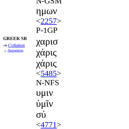
N-GSM
ημων
<
2257
>
P-1GP
GREEK SR
χαρισ
⇒
Collation
χάρις
→
Apparatus
χάρις
<
5485
>
N-NFS
υμιν
ὑμῖν
σύ
<
4771
>