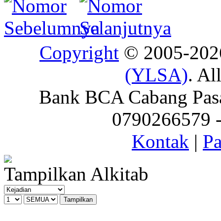
Copyright
© 2005-20
(YLSA)
. Al
Bank BCA Cabang Pasar
0790266579 - 
Kontak
|
Pa
Tampilkan Alkitab