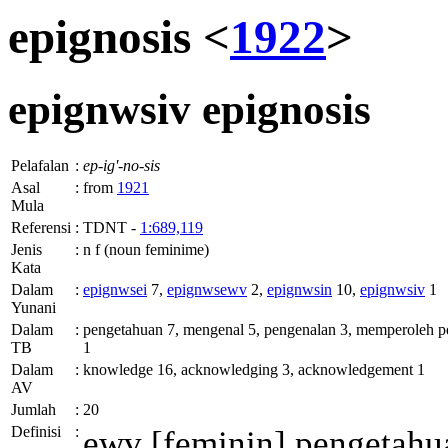
epignosis <
1922
>
epignwsiv
epignosis
Pelafalan
:
ep-ig'-no-sis
Asal
:
from
1921
Mula
Referensi
:
TDNT -
1:689,119
Jenis
:
n f (noun feminime)
Kata
Dalam
:
epignwsei
7,
epignwsewv
2,
epignwsin
10,
epignwsiv
1
Yunani
Dalam
:
pengetahuan 7, mengenal 5, pengenalan 3, memperoleh p
TB
1
Dalam
:
knowledge 16, acknowledging 3, acknowledgement 1
AV
Jumlah
:
20
Definisi
:
ewv
[feminin] pengetahua