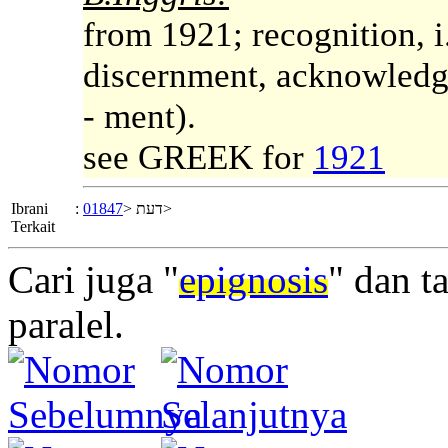
from 1921; recognition, i.
discernment, acknowledg
- ment).
see GREEK for
1921
Ibrani
:
01847
דעת <
>
Terkait
Cari juga "
epignosis
" dan t
paralel.