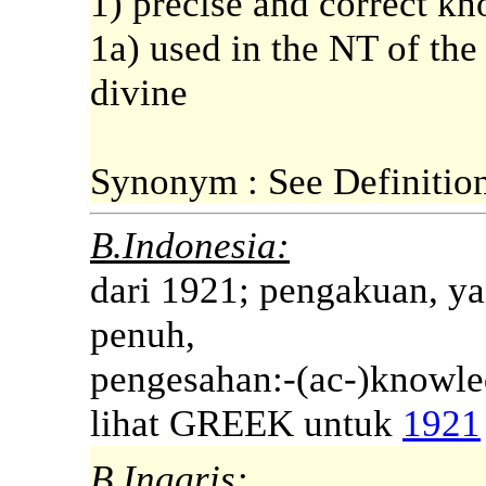
1) precise and correct k
1a) used in the NT of the
divine
Synonym : See Definitio
B.Indonesia:
dari 1921; pengakuan, ya
penuh,
pengesahan:-(ac-)knowled
lihat GREEK untuk
1921
B.Inggris: