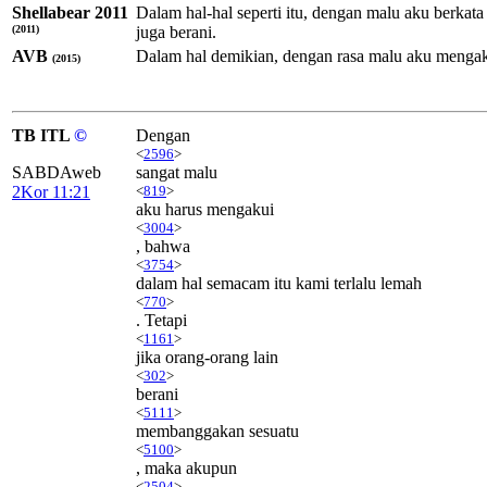
Shellabear 2011
Dalam hal-hal seperti itu, dengan malu aku berk
(2011)
juga berani.
AVB
Dalam hal demikian, dengan rasa malu aku mengaku
(2015)
TB ITL
©
Dengan
<
2596
>
SABDAweb
sangat malu
2Kor 11:21
<
819
>
aku harus mengakui
<
3004
>
, bahwa
<
3754
>
dalam hal semacam itu kami terlalu lemah
<
770
>
. Tetapi
<
1161
>
jika orang-orang lain
<
302
>
berani
<
5111
>
membanggakan sesuatu
<
5100
>
, maka akupun
<
2504
>