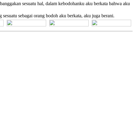
a-banggakan sesuatu hal, dalam kebodohanku aku berkata bahwa aku
 sesuatu sebagai orang bodoh aku berkata, aku juga berani.
[+] Bhs. Suku
[+] Bhs. Indonesia
[+] Bhs. Inggris