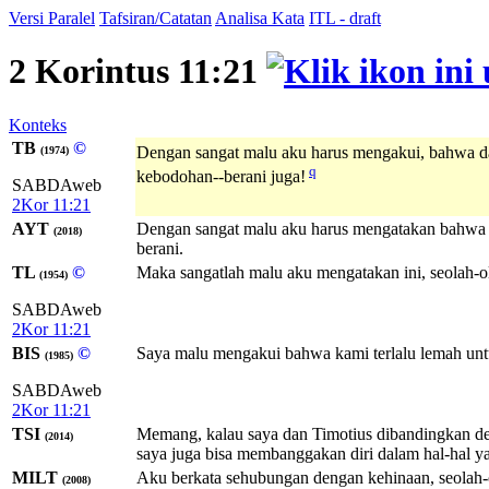
Versi Paralel
Tafsiran/Catatan
Analisa Kata
ITL - draft
2 Korintus 11:21
Konteks
TB
©
Dengan sangat malu aku harus mengakui, bahwa da
(1974)
q
kebodohan--berani juga!
SABDAweb
2Kor 11:21
AYT
Dengan sangat malu aku harus mengatakan bahwa kam
(2018)
berani.
TL
©
Maka sangatlah malu aku mengatakan ini, seolah-ol
(1954)
SABDAweb
2Kor 11:21
BIS
©
Saya malu mengakui bahwa kami terlalu lemah untuk 
(1985)
SABDAweb
2Kor 11:21
TSI
Memang, kalau saya dan Timotius dibandingkan den
(2014)
saya juga bisa membanggakan diri dalam hal-hal ya
MILT
Aku berkata sehubungan dengan kehinaan, seolah-ol
(2008)