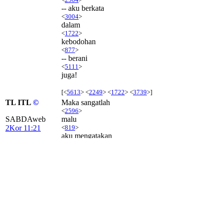
-- aku berkata
<
3004
>
dalam
<
1722
>
kebodohan
<
877
>
-- berani
<
5111
>
juga!
[<
5613
> <
2249
> <
1722
> <
3739
>]
TL ITL
©
Maka sangatlah
<
2596
>
SABDAweb
malu
2Kor 11:21
<
819
>
aku mengatakan
<
3004
>
ini, seolah-olah
<
5613
>
kami
<
2249
>
ini sudah lemah
<
770
>
. Tetapi
<
1161
>
di dalam