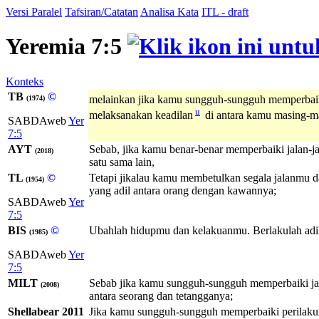
Versi Paralel
Tafsiran/Catatan
Analisa Kata
ITL - draft
Yeremia 7:5
Konteks
TB
©
melainkan jika kamu sungguh-sungguh memperbai
(1974)
u
melaksanakan keadilan
di antara kamu masing-m
SABDAweb
Yer
7:5
AYT
Sebab, jika kamu benar-benar memperbaiki jalan-
(2018)
satu sama lain,
TL
©
Tetapi jikalau kamu membetulkan segala jalanmu
(1954)
yang adil antara orang dengan kawannya;
SABDAweb
Yer
7:5
BIS
©
Ubahlah hidupmu dan kelakuanmu. Berlakulah adil 
(1985)
SABDAweb
Yer
7:5
MILT
Sebab jika kamu sungguh-sungguh memperbaiki ja
(2008)
antara seorang dan tetangganya;
Shellabear 2011
Jika kamu sungguh-sungguh memperbaiki perilaku