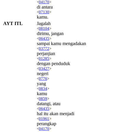
<
04170
>
di antara
<
07130
>
kamu.
AYT ITL
Jagalah
<
08104
>
dirimu, jangan
<
06435
>
sampai kamu mengadakan
<
03772
>
perjanjian
<
01285
>
dengan penduduk
<
03427
>
negeri
<
0776
>
yang
<
0834
>
kamu
<
0859
>
datangi, atau
<
06435
>
hal itu akan menjadi
<
01961
>
perangkap
<
04170
>