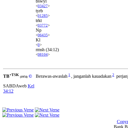
bswyl
<
03427
>
tyrb
<
01285
>
trkt
<
03772
>
Np
<
06435
>
Kl
<
0
>
rmsh
(34:12)
<
08104
>
+TSK
1
2
TB
©
Berawas-awaslah
, janganlah kauadakan
perjan
(1974)
SABDAweb
Kel
34:12
Copyr
Bank BC