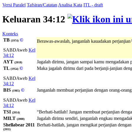
Versi Paralel
Tafsiran/Catatan
Analisa Kata
ITL - draft
Keluaran 34:12
Konteks
TB
©
Berawas-awaslah, janganlah kauadakan perjanjian
(1974)
SABDAweb
Kel
34:12
AYT
Jagalah dirimu, jangan sampai kamu mengadakan pe
(2018)
TL
©
Maka jagalah dirimu dari pada berjanji-janjian deng
(1954)
SABDAweb
Kel
34:12
BIS
©
Janganlah membuat perjanjian dengan orang-orang 
(1985)
SABDAweb
Kel
34:12
TSI
“Berhati-hatilah! Jangan membuat perjanjian denga
(2014)
MILT
Jagalah dirimu sendiri, janganlah engkau mengada
(2008)
Shellabear 2011
Berhati-hatilah, jangan mengikat perjanjian denga
(2011)