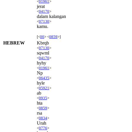
<
01961
>
jerat
<
04170
>
dalam kalangan
<
07130
>
kamu.
[<
00
> <
0859
>]
HEBREW
Kbrqb
<
07130
>
sqwml
<
04170
>
hyhy
<
01961
>
Np
<
06435
>
hyle
<
05921
>
ab
<
0935
>
hta
<
0859
>
rsa
<
0834
>
Urah
<
0776
>