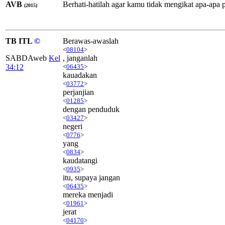
AVB
Berhati-hatilah agar kamu tidak mengikat apa-apa 
(2015)
TB ITL
©
Berawas-awaslah
<
08104
>
SABDAweb
Kel
, janganlah
34:12
<
06435
>
kauadakan
<
03772
>
perjanjian
<
01285
>
dengan penduduk
<
03427
>
negeri
<
0776
>
yang
<
0834
>
kaudatangi
<
0935
>
itu, supaya jangan
<
06435
>
mereka menjadi
<
01961
>
jerat
<
04170
>