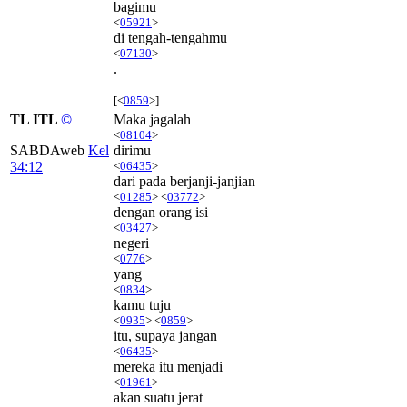
bagimu
<
05921
>
di tengah-tengahmu
<
07130
>
.
[<
0859
>]
TL ITL
©
Maka jagalah
<
08104
>
SABDAweb
Kel
dirimu
34:12
<
06435
>
dari pada berjanji-janjian
<
01285
> <
03772
>
dengan orang isi
<
03427
>
negeri
<
0776
>
yang
<
0834
>
kamu tuju
<
0935
> <
0859
>
itu, supaya jangan
<
06435
>
mereka itu menjadi
<
01961
>
akan suatu jerat