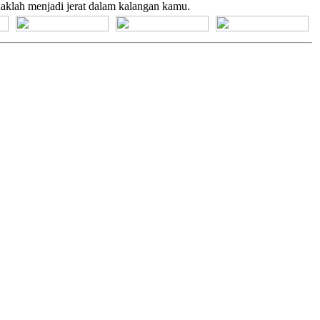
daklah menjadi jerat dalam kalangan kamu.
[+] Bhs. Suku
[+] Bhs. Indonesia
[+] Bhs. Inggris