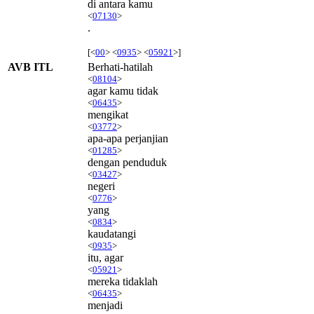
di antara kamu
<
07130
>
.
[<
00
> <
0935
> <
05921
>]
AVB ITL
Berhati-hatilah
<
08104
>
agar kamu tidak
<
06435
>
mengikat
<
03772
>
apa-apa perjanjian
<
01285
>
dengan penduduk
<
03427
>
negeri
<
0776
>
yang
<
0834
>
kaudatangi
<
0935
>
itu, agar
<
05921
>
mereka tidaklah
<
06435
>
menjadi