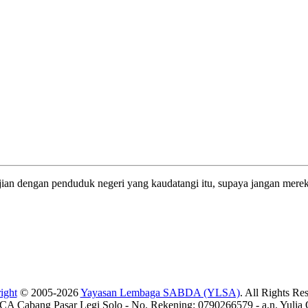
jian dengan penduduk negeri yang kaudatangi itu, supaya jangan merek
ight
© 2005-2026
Yayasan Lembaga SABDA (YLSA)
. All Rights Re
A Cabang Pasar Legi Solo - No. Rekening: 0790266579 - a.n. Yulia 