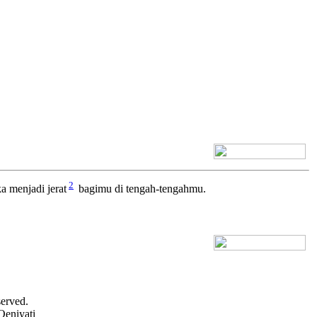
[+] Bhs. Inggris
2
a menjadi jerat
bagimu di tengah-tengahmu.
[+] Bhs. Inggris
served.
Oeniyati