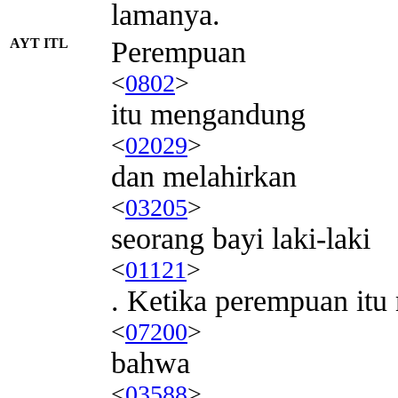
lamanya.
AYT ITL
Perempuan
<
0802
>
itu mengandung
<
02029
>
dan melahirkan
<
03205
>
seorang bayi laki-laki
<
01121
>
. Ketika perempuan itu 
<
07200
>
bahwa
<
03588
>