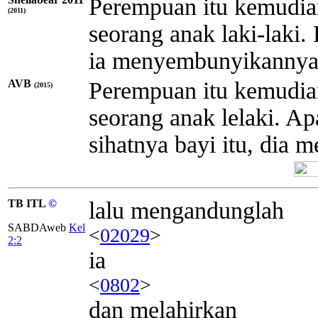
Perempuan itu kemudia
(2011)
seorang anak laki-laki. 
ia menyembunyikannya 
AVB
Perempuan itu kemudia
(2015)
seorang anak lelaki. Ap
sihatnya bayi itu, dia
TB ITL
©
lalu mengandunglah
SABDAweb
Kel
<
02029
>
2:2
ia
<
0802
>
dan melahirkan