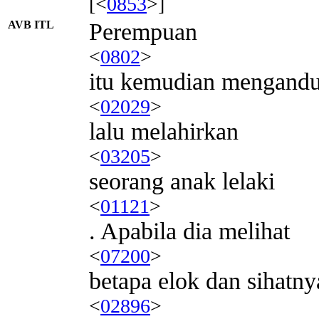
[<
0853
>]
AVB ITL
Perempuan
<
0802
>
itu kemudian mengand
<
02029
>
lalu melahirkan
<
03205
>
seorang anak lelaki
<
01121
>
. Apabila dia melihat
<
07200
>
betapa elok dan sihatny
<
02896
>