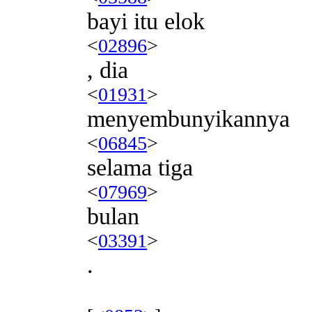
bayi itu elok
<
02896
>
, dia
<
01931
>
menyembunyikannya
<
06845
>
selama tiga
<
07969
>
bulan
<
03391
>
.