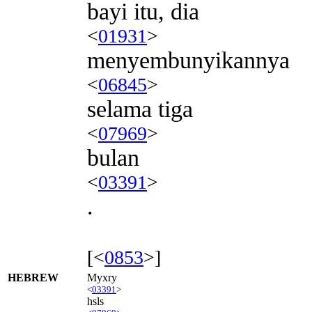
bayi itu, dia
<
01931
>
menyembunyikannya
<
06845
>
selama tiga
<
07969
>
bulan
<
03391
>
.
[<
0853
>]
HEBREW
Myxry
<
03391
>
hsls