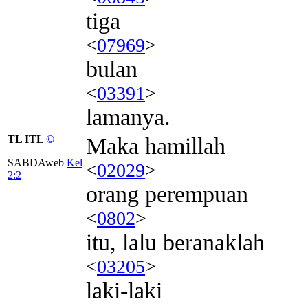
tiga
<
07969
>
bulan
<
03391
>
lamanya.
TL ITL
©
Maka hamillah
SABDAweb
Kel
<
02029
>
2:2
orang perempuan
<
0802
>
itu, lalu beranaklah
<
03205
>
laki-laki