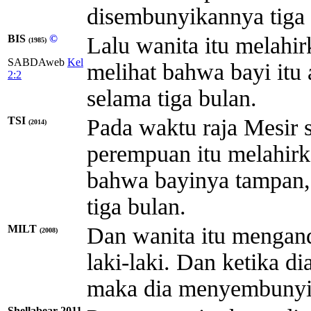
disembunyikannya tiga
BIS
©
Lalu wanita itu melahir
(1985)
SABDAweb
Kel
melihat bahwa bayi it
2:2
selama tiga bulan.
TSI
Pada waktu raja Mesir 
(2014)
perempuan itu melahirka
bahwa bayinya tampan,
tiga bulan.
MILT
Dan wanita itu mengand
(2008)
laki-laki. Dan ketika d
maka dia menyembunyik
Shellabear 2011