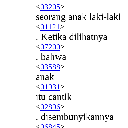
<
03205
>
seorang anak laki-laki
<
01121
>
. Ketika dilihatnya
<
07200
>
, bahwa
<
03588
>
anak
<
01931
>
itu cantik
<
02896
>
, disembunyikannya
<
06845
>