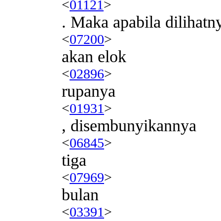
<
01121
>
. Maka apabila dilihatn
<
07200
>
akan elok
<
02896
>
rupanya
<
01931
>
, disembunyikannya
<
06845
>
tiga
<
07969
>
bulan
<
03391
>