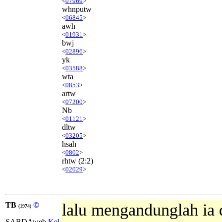
<
07969
>
whnputw
<
06845
>
awh
<
01931
>
bwj
<
02896
>
yk
<
03588
>
wta
<
0853
>
artw
<
07200
>
Nb
<
01121
>
dltw
<
03205
>
hsah
<
0802
>
rhtw
(2:2)
<
02029
>
TB
©
lalu mengandunglah ia 
(1974)
SABDAweb
Kel