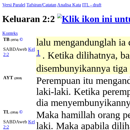
Versi Paralel
Tafsiran/Catatan
Analisa Kata
ITL - draft
Keluaran 2:2
Konteks
TB
©
lalu mengandunglah ia 
(1974)
SABDAweb
Kel
1
. Ketika dilihatnya, b
2:2
disembunyikannya tiga
AYT
Perempuan itu mengand
(2018)
laki-laki. Ketika perem
dia menyembunyikannya
TL
©
Maka hamillah orang pe
(1954)
SABDAweb
Kel
laki. Maka apabila dili
2:2