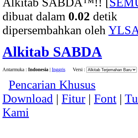
Alkitab SABDA™!! [
SEM
dibuat dalam
0.02
detik
dipersembahkan oleh
YLS
Alkitab SABDA
Antarmuka :
Indonesia
|
Inggris
Versi :
Pencarian Khusus
Download
|
Fitur
|
Font
|
Tu
Kami