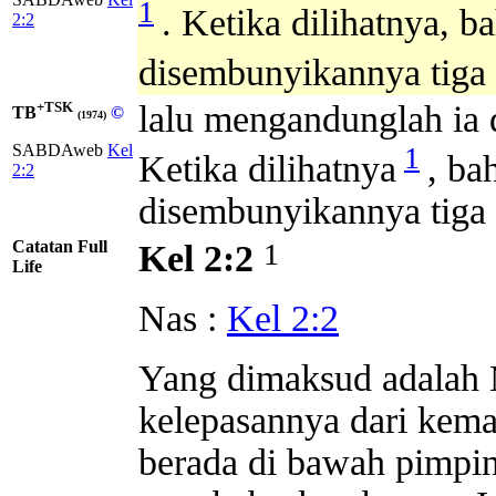
1
. Ketika dilihatnya, b
2:2
disembunyikannya tiga
+TSK
lalu mengandunglah ia d
TB
©
(1974)
1
SABDAweb
Kel
Ketika dilihatnya
, ba
2:2
disembunyikannya tiga
Catatan Full
1
Kel 2:2
Life
Nas :
Kel 2:2
Yang dimaksud adalah 
kelepasannya dari kema
berada di bawah pimpin