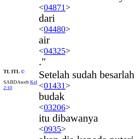
<
04871
>
dari
<
04480
>
air
<
04325
>
."
TL ITL
©
Setelah sudah besarlah
SABDAweb
Kel
<
01431
>
2:10
budak
<
03206
>
itu dibawanya
<
0935
>