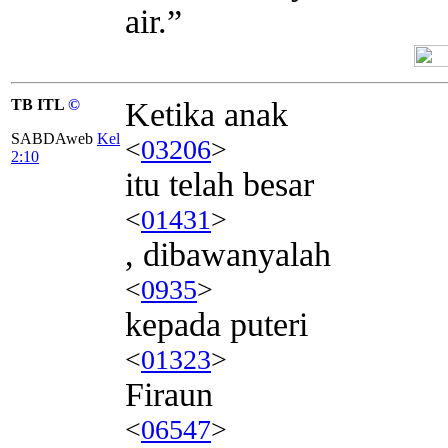
air.”
TB ITL
©
Ketika anak
SABDAweb
Kel
<
03206
>
2:10
itu telah besar
<
01431
>
, dibawanyalah
<
0935
>
kepada puteri
<
01323
>
Firaun
<
06547
>