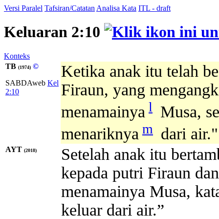
Versi Paralel
Tafsiran/Catatan
Analisa Kata
ITL - draft
Keluaran 2:10
Konteks
TB
©
Ketika anak itu telah b
(1974)
SABDAweb
Kel
Firaun, yang mengangk
2:10
l
menamainya
Musa, se
m
menariknya
dari air."
AYT
Setelah anak itu berta
(2018)
kepada putri Firaun da
menamainya Musa, kata
keluar dari air.”