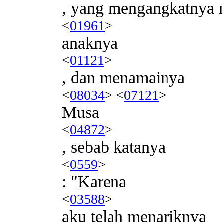
, yang mengangkatnya 
<
01961
>
anaknya
<
01121
>
, dan menamainya
<
08034
> <
07121
>
Musa
<
04872
>
, sebab katanya
<
0559
>
: "Karena
<
03588
>
aku telah menariknya