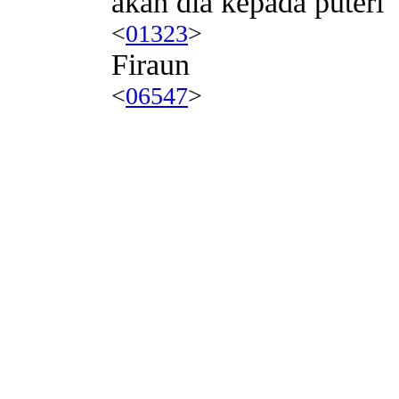
akan dia kepada puteri
<
01323
>
Firaun
<
06547
>