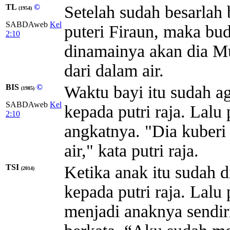
TL
©
Setelah sudah besarlah
(1954)
SABDAweb
Kel
puteri Firaun, maka bu
2:10
dinamainya akan dia Mu
dari dalam air.
BIS
©
Waktu bayi itu sudah a
(1985)
SABDAweb
Kel
kepada putri raja. Lalu 
2:10
angkatnya. "Dia kuberi
air," kata putri raja.
TSI
Ketika anak itu sudah 
(2014)
kepada putri raja. Lalu
menjadi anaknya sendi