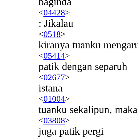
baginda
<
04428
>
: Jikalau
<
0518
>
kiranya tuanku mengaru
<
05414
>
patik dengan separuh
<
02677
>
istana
<
01004
>
tuanku sekalipun, maka
<
03808
>
juga patik pergi