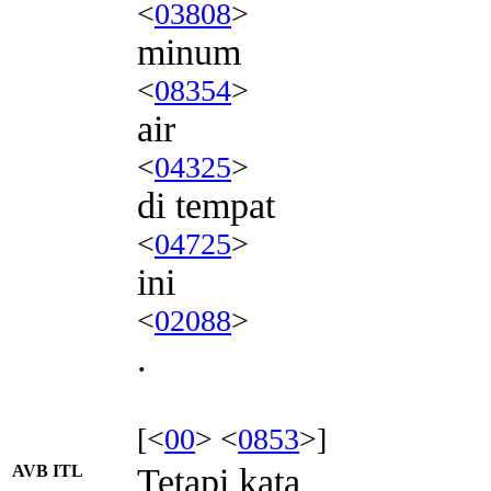
<
03808
>
minum
<
08354
>
air
<
04325
>
di tempat
<
04725
>
ini
<
02088
>
.
[<
00
> <
0853
>]
AVB ITL
Tetapi kata