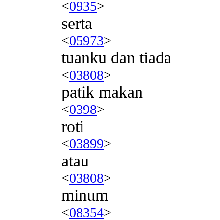
<
0935
>
serta
<
05973
>
tuanku dan tiada
<
03808
>
patik makan
<
0398
>
roti
<
03899
>
atau
<
03808
>
minum
<
08354
>