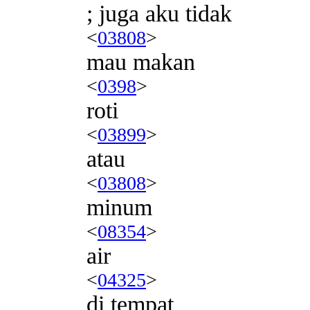
; juga aku tidak
<
03808
>
mau makan
<
0398
>
roti
<
03899
>
atau
<
03808
>
minum
<
08354
>
air
<
04325
>
di tempat