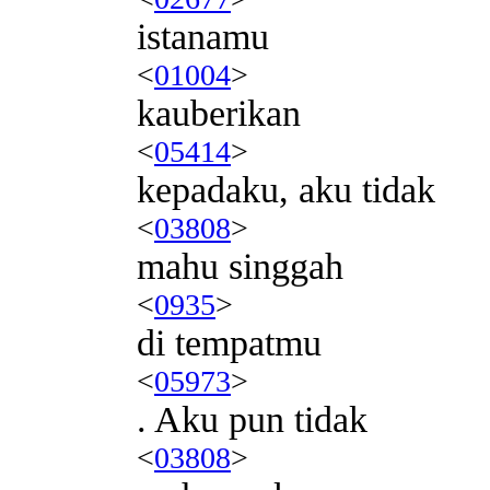
istanamu
<
01004
>
kauberikan
<
05414
>
kepadaku, aku tidak
<
03808
>
mahu singgah
<
0935
>
di tempatmu
<
05973
>
. Aku pun tidak
<
03808
>