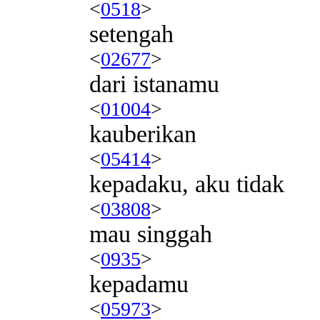
<
0518
>
setengah
<
02677
>
dari istanamu
<
01004
>
kauberikan
<
05414
>
kepadaku, aku tidak
<
03808
>
mau singgah
<
0935
>
kepadamu
<
05973
>