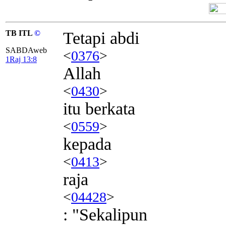
TB ITL
©
Tetapi abdi
SABDAweb
<
0376
>
1Raj 13:8
Allah
<
0430
>
itu berkata
<
0559
>
kepada
<
0413
>
raja
<
04428
>
: "Sekalipun