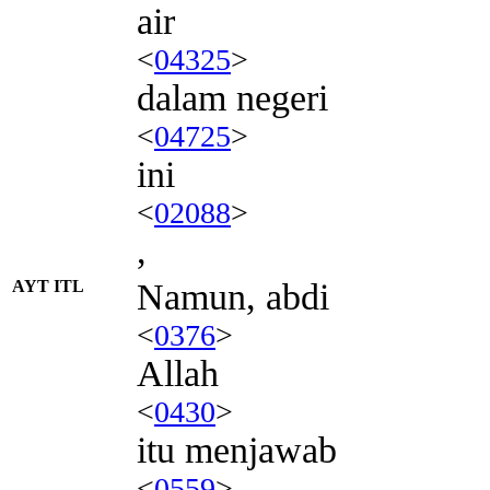
air
<
04325
>
dalam negeri
<
04725
>
ini
<
02088
>
,
AYT ITL
Namun, abdi
<
0376
>
Allah
<
0430
>
itu menjawab
<
0559
>