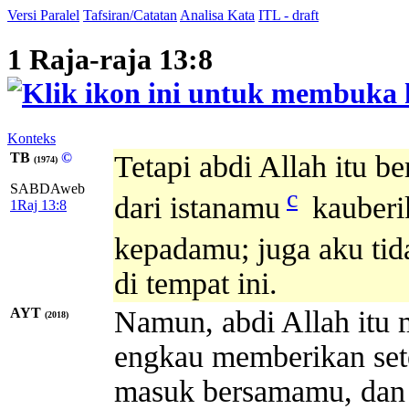
Versi Paralel
Tafsiran/Catatan
Analisa Kata
ITL - draft
1 Raja-raja 13:8
Konteks
TB
©
Tetapi abdi Allah itu b
(1974)
SABDAweb
c
dari istanamu
kauberi
1Raj 13:8
kepadamu; juga aku tid
di tempat ini.
AYT
Namun, abdi Allah itu 
(2018)
engkau memberikan sete
masuk bersamamu, dan a