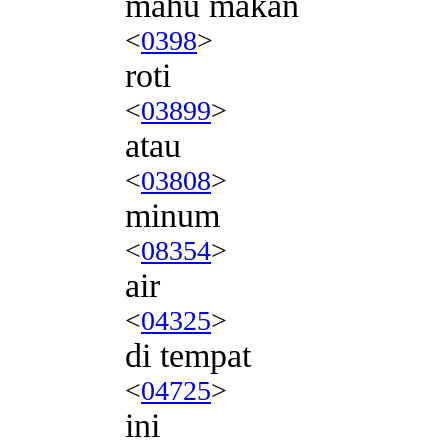
mahu makan
<
0398
>
roti
<
03899
>
atau
<
03808
>
minum
<
08354
>
air
<
04325
>
di tempat
<
04725
>
ini