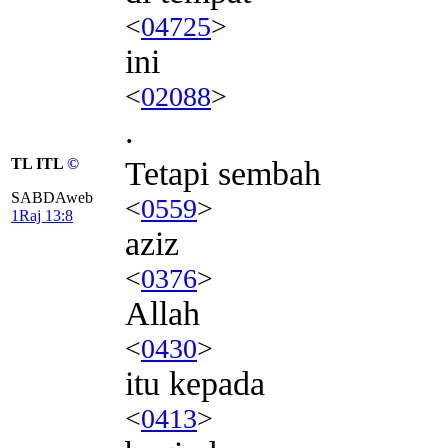
<
04725
>
ini
<
02088
>
.
TL ITL
©
Tetapi sembah
SABDAweb
<
0559
>
1Raj 13:8
aziz
<
0376
>
Allah
<
0430
>
itu kepada
<
0413
>