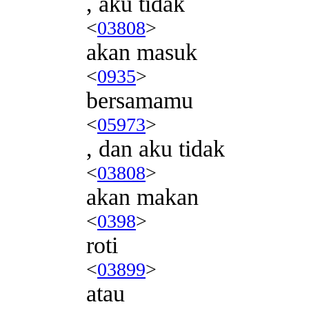
, aku tidak
<
03808
>
akan masuk
<
0935
>
bersamamu
<
05973
>
, dan aku tidak
<
03808
>
akan makan
<
0398
>
roti
<
03899
>
atau