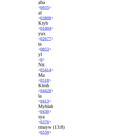
aba
<
0935
>
al
<
03808
>
Ktyb
<
01004
>
yux
<
02677
>
ta
<
0853
>
yl
<
0
>
Ntt
<
05414
>
Ma
<
0518
>
Klmh
<
04428
>
la
<
0413
>
Myhlah
<
0430
>
sya
<
0376
>
rmayw
(13:8)
<
0559
>