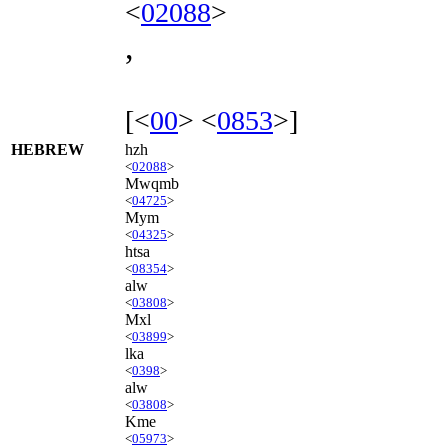
<
02088
>
,
[<
00
> <
0853
>]
HEBREW
hzh
<
02088
>
Mwqmb
<
04725
>
Mym
<
04325
>
htsa
<
08354
>
alw
<
03808
>
Mxl
<
03899
>
lka
<
0398
>
alw
<
03808
>
Kme
<
05973
>