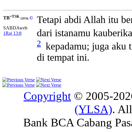
+TSK
Tetapi abdi Allah itu b
TB
©
(1974)
SABDAweb
dari istanamu kauberik
1Raj 13:8
2
kepadamu; juga aku t
di tempat ini.
Copyright
© 2005-20
(YLSA)
. Al
Bank BCA Cabang Pasar