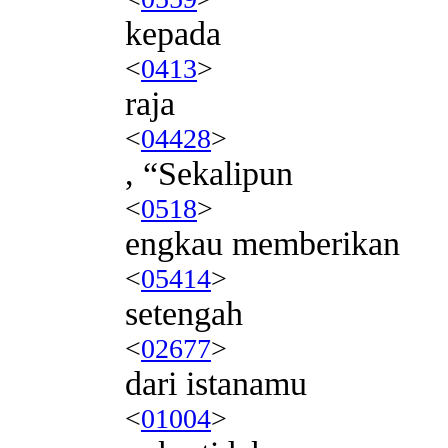
kepada
<
0413
>
raja
<
04428
>
, “Sekalipun
<
0518
>
engkau memberikan
<
05414
>
setengah
<
02677
>
dari istanamu
<
01004
>