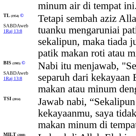
minum air di tempat ini
TL
©
Tetapi sembah aziz Alla
(1954)
SABDAweb
tuanku mengaruniai pat
1Raj 13:8
sekalipun, maka tiada ju
patik makan roti atau m
BIS
©
Nabi itu menjawab, "S
(1985)
SABDAweb
separuh dari kekayaan 
1Raj 13:8
makan atau minum den
TSI
Jawab nabi, “Sekalipun
(2014)
kekayaanmu, saya tidak
makan minum di tempat
MILT
(2008)