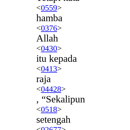
<
0559
>
hamba
<
0376
>
Allah
<
0430
>
itu kepada
<
0413
>
raja
<
04428
>
, “Sekalipun
<
0518
>
setengah
<
02677
>