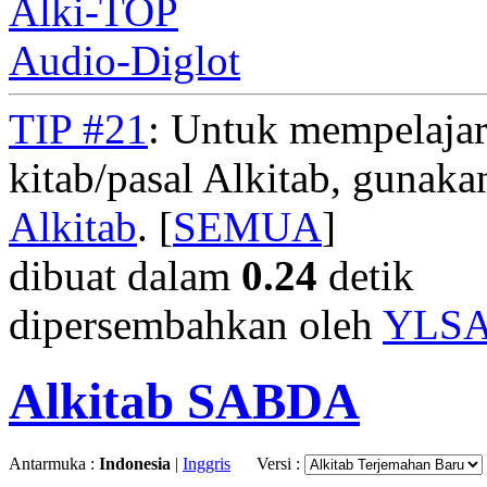
Alki-TOP
Audio-Diglot
TIP #21
: Untuk mempelajar
kitab/pasal Alkitab, gunak
Alkitab
. [
SEMUA
]
dibuat dalam
0.24
detik
dipersembahkan oleh
YLS
Alkitab SABDA
Antarmuka :
Indonesia
|
Inggris
Versi :