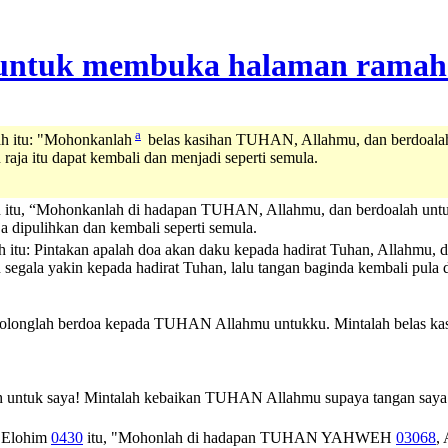
a
lah itu: "Mohonkanlah
belas kasihan TUHAN, Allahmu, dan berdoalah 
a itu dapat kembali dan menjadi seperti semula.
ah itu, “Mohonkanlah di hadapan TUHAN, Allahmu, dan berdoalah untu
dipulihkan dan kembali seperti semula.
h itu: Pintakan apalah doa akan daku kepada hadirat Tuhan, Allahmu, d
egala yakin kepada hadirat Tuhan, lalu tangan baginda kembali pula d
 "Tolonglah berdoa kepada TUHAN Allahmu untukku. Mintalah belas k
ah untuk saya! Mintalah kebaikan TUHAN Allahmu supaya tangan saya 
Elohim
0430
itu, "Mohonlah di hadapan
TUHAN
YAHWEH
03068
,