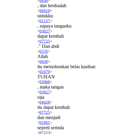
<
0430
>
, dan berdoalah
<
06419
>
untukku
<
01157
>
, supaya tanganku
<
03027
>
dapat kembali
<
07725
>
." Dan abdi
<
0376
>
Allah
<
0430
>
itu memohonkan belas kasihan
<
02470
>
TUHAN
<
03068
>
, maka tangan
<
03027
>
raja
<
04428
>
itu dapat kembali
<
07725
>
dan menjadi
<
01961
>
seperti semula
<
07223
>