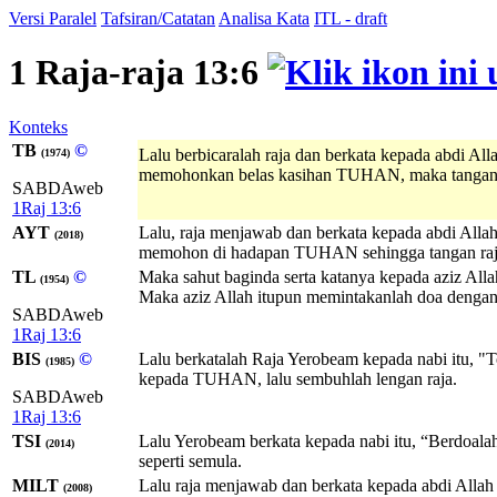
Versi Paralel
Tafsiran/Catatan
Analisa Kata
ITL - draft
1 Raja-raja 13:6
Konteks
TB
©
Lalu berbicaralah raja dan berkata kepada abdi Al
(1974)
memohonkan belas kasihan TUHAN, maka tangan raj
SABDAweb
1Raj 13:6
AYT
Lalu, raja menjawab dan berkata kepada abdi All
(2018)
memohon di hadapan TUHAN sehingga tangan raja 
TL
©
Maka sahut baginda serta katanya kepada aziz Alla
(1954)
Maka aziz Allah itupun memintakanlah doa dengan s
SABDAweb
1Raj 13:6
BIS
©
Lalu berkatalah Raja Yerobeam kepada nabi itu,
(1985)
kepada TUHAN, lalu sembuhlah lengan raja.
SABDAweb
1Raj 13:6
TSI
Lalu Yerobeam berkata kepada nabi itu, “Berdoal
(2014)
seperti semula.
MILT
Lalu raja menjawab dan berkata kepada abdi
Allah
(2008)