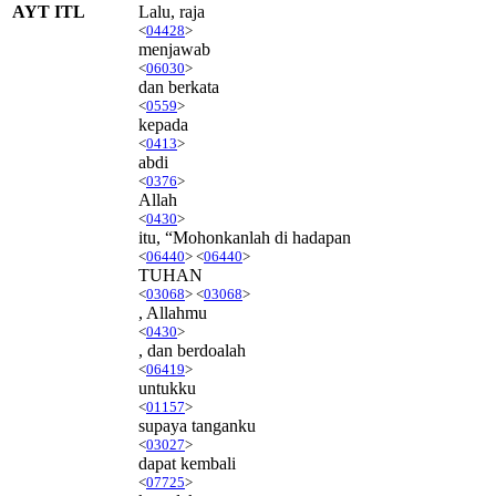
AYT ITL
Lalu, raja
<
04428
>
menjawab
<
06030
>
dan berkata
<
0559
>
kepada
<
0413
>
abdi
<
0376
>
Allah
<
0430
>
itu, “Mohonkanlah di hadapan
<
06440
> <
06440
>
TUHAN
<
03068
> <
03068
>
, Allahmu
<
0430
>
, dan berdoalah
<
06419
>
untukku
<
01157
>
supaya tanganku
<
03027
>
dapat kembali
<
07725
>