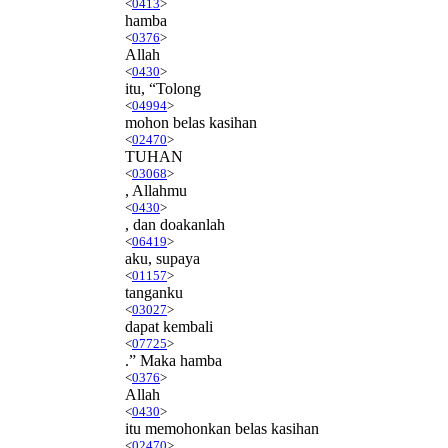
<
0413
>
hamba
<
0376
>
Allah
<
0430
>
itu, “Tolong
<
04994
>
mohon belas kasihan
<
02470
>
TUHAN
<
03068
>
, Allahmu
<
0430
>
, dan doakanlah
<
06419
>
aku, supaya
<
01157
>
tanganku
<
03027
>
dapat kembali
<
07725
>
.” Maka hamba
<
0376
>
Allah
<
0430
>
itu memohonkan belas kasihan
<
02470
>