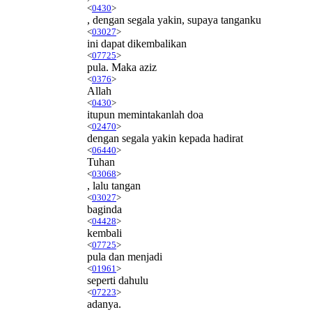
<
0430
>
, dengan segala yakin, supaya tanganku
<
03027
>
ini dapat dikembalikan
<
07725
>
pula. Maka aziz
<
0376
>
Allah
<
0430
>
itupun memintakanlah doa
<
02470
>
dengan segala yakin kepada hadirat
<
06440
>
Tuhan
<
03068
>
, lalu tangan
<
03027
>
baginda
<
04428
>
kembali
<
07725
>
pula dan menjadi
<
01961
>
seperti dahulu
<
07223
>
adanya.