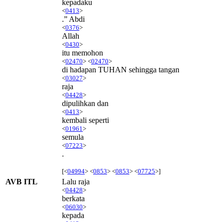
kepadaku
<
0413
>
.” Abdi
<
0376
>
Allah
<
0430
>
itu memohon
<
02470
> <
02470
>
di hadapan TUHAN sehingga tangan
<
03027
>
raja
<
04428
>
dipulihkan dan
<
0413
>
kembali seperti
<
01961
>
semula
<
07223
>
.
[<
04994
> <
0853
> <
0853
> <
07725
>]
AVB ITL
Lalu raja
<
04428
>
berkata
<
06030
>
kepada