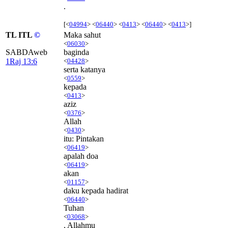
.
[<
04994
> <
06440
> <
0413
> <
06440
> <
0413
>]
TL ITL
©
Maka sahut
<
06030
>
SABDAweb
baginda
1Raj 13:6
<
04428
>
serta katanya
<
0559
>
kepada
<
0413
>
aziz
<
0376
>
Allah
<
0430
>
itu: Pintakan
<
06419
>
apalah doa
<
06419
>
akan
<
01157
>
daku kepada hadirat
<
06440
>
Tuhan
<
03068
>
, Allahmu