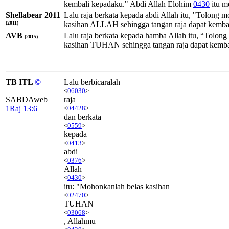
kembali kepadaku." Abdi
Allah
Elohim
0430
itu m
Shellabear 2011
Lalu raja berkata kepada abdi Allah itu, "Tolon
(2011)
kasihan ALLAH sehingga tangan raja dapat kembali
AVB
Lalu raja berkata kepada hamba Allah itu, “Tolo
(2015)
kasihan TUHAN sehingga tangan raja dapat kembali
TB ITL
©
Lalu berbicaralah
<
06030
>
SABDAweb
raja
1Raj 13:6
<
04428
>
dan berkata
<
0559
>
kepada
<
0413
>
abdi
<
0376
>
Allah
<
0430
>
itu: "Mohonkanlah belas kasihan
<
02470
>
TUHAN
<
03068
>
, Allahmu