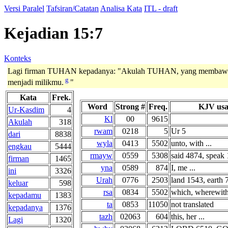
Versi Paralel
Tafsiran/Catatan
Analisa Kata
ITL - draft
Kejadian 15:7
Konteks
Lagi firman TUHAN kepadanya: "Akulah TUHAN, yang membawa
g
menjadi milikmu.
"
Kata
Frek.
Word
Strong #
Freq.
KJV usa
Ur-Kasdim
4
Kl
00
9615
Akulah
318
rwam
0218
5
Ur 5
dari
8838
wyla
0413
5502
unto, with ...
engkau
5444
rmayw
0559
5308
said 4874, speak 1
firman
1465
yna
0589
874
I, me ...
ini
3326
Urah
0776
2503
land 1543, earth 7
keluar
598
rsa
0834
5502
which, wherewith 
kepadamu
1383
ta
0853
11050
not translated
kepadanya
1376
tazh
02063
604
this, her ...
Lagi
1320