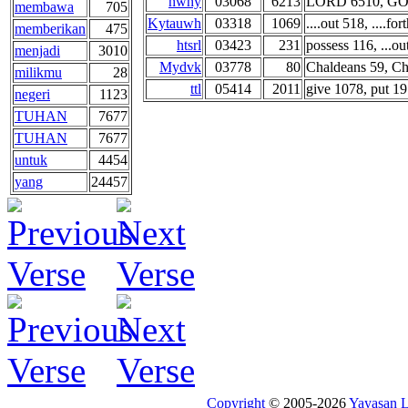
hwhy
03068
6213
LORD 6510, GOD
membawa
705
Kytauwh
03318
1069
....out 518, ....for
memberikan
475
htsrl
03423
231
possess 116, ...out
menjadi
3010
Mydvk
03778
80
Chaldeans 59, Cha
milikmu
28
ttl
05414
2011
give 1078, put 191
negeri
1123
TUHAN
7677
TUHAN
7677
untuk
4454
yang
24457
Copyright
© 2005-2026
Yayasan