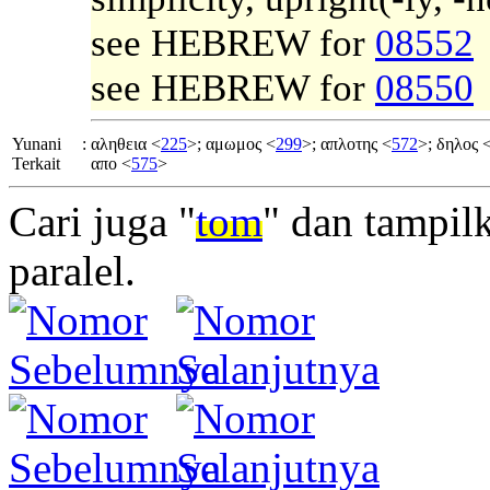
see HEBREW for
08552
see HEBREW for
08550
Yunani
:
αληθεια <
225
>; αμωμος <
299
>; απλοτης <
572
>; δηλος 
Terkait
απο <
575
>
Cari juga "
tom
" dan tampil
paralel.