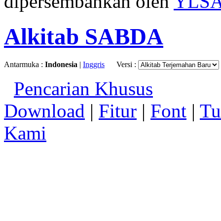
dipersembahkan oleh
YLS
Alkitab SABDA
Antarmuka :
Indonesia
|
Inggris
Versi :
Pencarian Khusus
Download
|
Fitur
|
Font
|
Tu
Kami