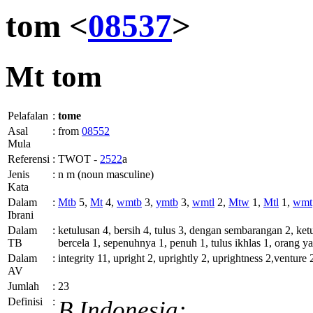
tom <
08537
>
Mt
tom
Pelafalan
:
tome
Asal
:
from
08552
Mula
Referensi
:
TWOT -
2522
a
Jenis
:
n m (noun masculine)
Kata
Dalam
:
Mtb
5,
Mt
4,
wmtb
3,
ymtb
3,
wmtl
2,
Mtw
1,
Mtl
1,
wmt
Ibrani
Dalam
:
ketulusan 4, bersih 4, tulus 3, dengan sembarangan 2, ket
TB
bercela 1, sepenuhnya 1, penuh 1, tulus ikhlas 1, orang y
Dalam
:
integrity 11, upright 2, uprightly 2, uprightness 2,venture 2
AV
Jumlah
:
23
Definisi
:
B.Indonesia: