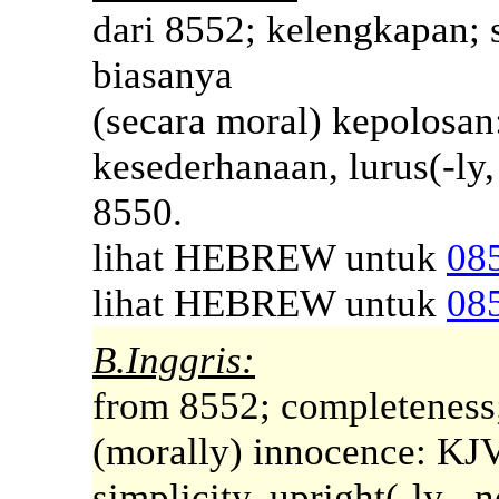
dari 8552; kelengkapan;
biasanya
(secara moral) kepolosan:
kesederhanaan, lurus(-ly,
8550.
lihat HEBREW untuk
08
lihat HEBREW untuk
08
B.Inggris:
from 8552; completeness; 
(morally) innocence: KJV -
simplicity, upright(-ly, -