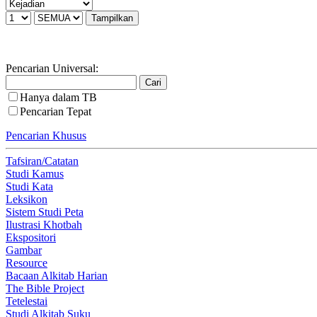
Pencarian Universal:
Hanya dalam TB
Pencarian Tepat
Pencarian Khusus
Tafsiran/Catatan
Studi Kamus
Studi Kata
Leksikon
Sistem Studi Peta
Ilustrasi Khotbah
Ekspositori
Gambar
Resource
Bacaan Alkitab Harian
The Bible Project
Tetelestai
Studi Alkitab Suku