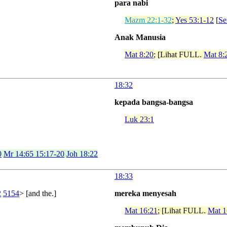
para nabi
Mazm 22:1-32
;
Yes 53:1-12
[
S
Anak Manusia
Mat 8:20
; [Lihat FULL.
Mat 8:
18:32
kepada bangsa-bangsa
Luk 23:1
0
Mr 14:65 15:17-20
Joh 18:22
18:33
2
5154
> [and the.]
mereka menyesah
Mat 16:21
; [Lihat FULL.
Mat 1