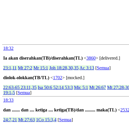
18:32
Ia akan diserahkan(TB)/diserahkan(TL)
<
3860
> [delivered.]
23:1,11
Mt 27:2
Mr 15:1
Joh 18:28,30,35
Ac 3:13
[
Semua
]
diolok-olokkan(TB/TL)
<
1702
> [mocked.]
22:63-65 23:11,35
Isa 50:6 52:14 53:3
Mic 5:1
Mt 26:67
Mt 27:28-3
19:1-5
[
Semua
]
18:33
dan ....... dan .... ketiga .... ketiga(TB)/dan ......... maka(TL)
<
253
24:7,21
Mt 27:63
1Co 15:3,4
[
Semua
]