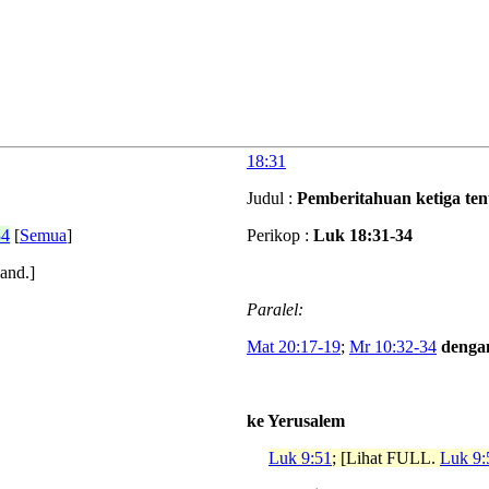
18:31
Judul :
Pemberitahuan ketiga ten
34
[
Semua
]
Perikop :
Luk 18:31-34
[and.]
Paralel:
Mat 20:17-19
;
Mr 10:32-34
denga
ke Yerusalem
Luk 9:51
; [Lihat FULL.
Luk 9: