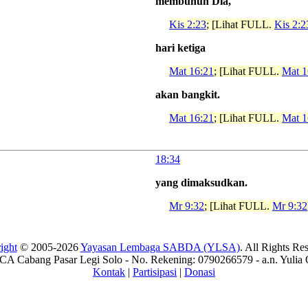
membunuh Dia,
Kis 2:23
; [Lihat FULL.
Kis 2:2
hari ketiga
Mat 16:21
; [Lihat FULL.
Mat 1
akan bangkit.
Mat 16:21
; [Lihat FULL.
Mat 1
18:34
yang dimaksudkan.
Mr 9:32
; [Lihat FULL.
Mr 9:32
ight
© 2005-2026
Yayasan Lembaga SABDA (YLSA)
. All Rights Re
A Cabang Pasar Legi Solo - No. Rekening: 0790266579 - a.n. Yulia 
Kontak
|
Partisipasi
|
Donasi