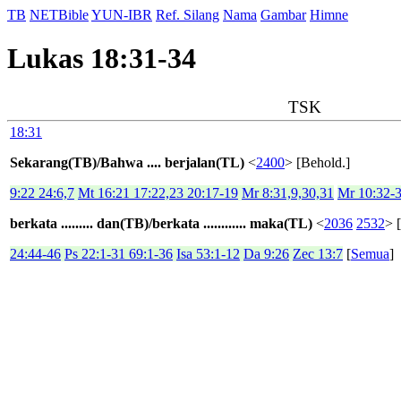
TB
NETBible
YUN-IBR
Ref. Silang
Nama
Gambar
Himne
Lukas 18:31-34
TSK
18:31
Sekarang(TB)/Bahwa .... berjalan(TL)
<
2400
> [Behold.]
9:22 24:6,7
Mt 16:21 17:22,23 20:17-19
Mr 8:31,9,30,31
Mr 10:32-
berkata ......... dan(TB)/berkata ............ maka(TL)
<
2036
2532
> 
24:44-46
Ps 22:1-31 69:1-36
Isa 53:1-12
Da 9:26
Zec 13:7
[
Semua
]