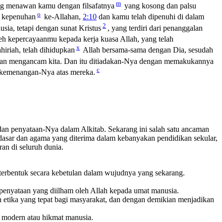
m
ang menawan kamu dengan filsafatnya
yang kosong dan palsu
o
h kepenuhan
ke-Allahan,
2:10
dan kamu telah dipenuhi di dalam
2
ia, tetapi dengan sunat Kristus
, yang terdiri dari penanggalan
eh kepercayaanmu kepada kerja kuasa Allah, yang telah
x
ahiriah, telah dihidupkan
Allah bersama-sama dengan Dia, sesudah
n mengancam kita. Dan itu ditiadakan-Nya dengan memakukannya
c
kemenangan-Nya atas mereka.
 dan penyataan-Nya dalam Alkitab. Sekarang ini salah satu ancaman
endasar dan agama yang diterima dalam kebanyakan pendidikan sekular,
an di seluruh dunia.
g terbentuk secara kebetulan dalam wujudnya yang sekarang.
 penyataan yang diilham oleh Allah kepada umat manusia.
 etika yang tepat bagi masyarakat, dan dengan demikian menjadikan
i modern atau hikmat manusia.