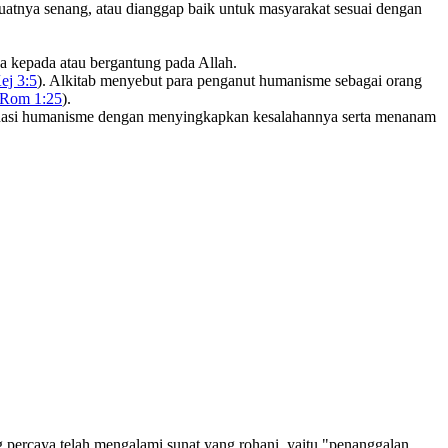
uatnya senang, atau dianggap baik untuk masyarakat sesuai dengan
a kepada atau bergantung pada Allah.
ej 3:5
). Alkitab menyebut para penganut humanisme sebagai orang
Rom 1:25
).
trinasi humanisme dengan menyingkapkan kesalahannya serta menanam
g percaya telah mengalami sunat yang rohani, yaitu "penanggalan