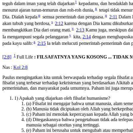
l
teguh dalam iman yang telah diajarkan
kepadamu, dan hendaklah ha
n
menurut ajaran turun-temurun dan roh-roh dunia,
tetapi tidak menur
p
q
Dia. Dialah kepala
semua pemerintah dan penguasa.
2:11
Dalam D
s
akan tubuh yang berdosa,
2:12
karena dengan Dia kamu dikuburkan
v
membangkitkan Dia dari orang mati.
2:13
Kamu juga, meskipun dah
y
Ia mengampuni segala pelanggaran
kita,
2:14
dengan menghapuskan 
a
pada kayu salib:
2:15
Ia telah melucuti pemerintah-pemerintah dan
1
[2:8]
Full Life
: FILSAFATNYA YANG KOSONG ... TIDAK
Nas :
Kol 2:8
Paulus mengingatkan kita untuk berwaspada terhadap segala filsafat 
filsafat yang terbesar terhadap kekristenan yang berdasarkan Alkita
pemerintahan, dan masyarakat pada umumnya. Paham ini juga merupak
1) Apakah yang diajarkan oleh filsafat humanisme?
(a) Filsafat ini mengajar bahwa umat manusia, alam seme
(b) Manusia tidak diciptakan oleh Allah yang berkepribad
(c) Paham ini menolak kepercayaan kepada Allah yang be
(d) Ditegaskannya bahwa pengetahuan tidak ada terlepa
manusia sebagai otoritas yang tertinggi.
(e) Paham ini berusaha untuk mengubah atau memperbaiki