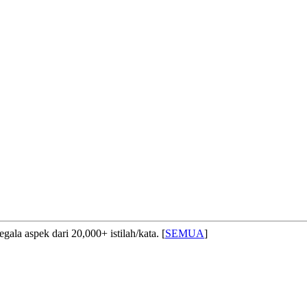
ala aspek dari 20,000+ istilah/kata. [
SEMUA
]