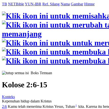
TB
NETBible
YUN-IBR
Ref. Silang
Nama
Gambar
Himne
Boks Temuan
Kolose 2:6-15
Konteks
Kepenuhan hidup dalam Kristus
j
2:6
Kamu telah menerima Kristus Yesus, Tuhan
kita. Karena itu he