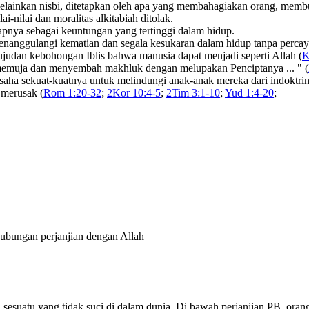
melainkan nisbi, ditetapkan oleh apa yang membahagiakan orang, memb
i-nilai dan moralitas alkitabiah ditolak.
apnya sebagai keuntungan yang tertinggi dalam hidup.
enanggulangi kematian dan segala kesukaran dalam hidup tanpa percay
judan kebohongan Iblis bahwa manusia dapat menjadi seperti Allah (
K
memuja dan menyembah makhluk dengan melupakan Penciptanya ... " (
rusaha sekuat-kuatnya untuk melindungi anak-anak mereka dari indok
 merusak (
Rom 1:20-32
;
2Kor 10:4-5
;
2Tim 3:1-10
;
Yud 1:4-20
;
ubungan perjanjian dengan Allah
sesuatu yang tidak suci di dalam dunia. Di bawah perjanjian PB, oran