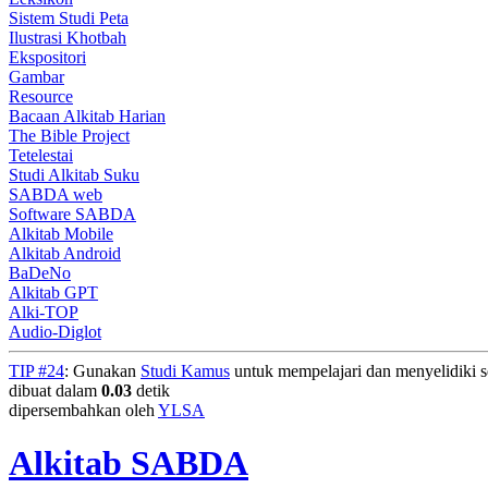
Sistem Studi Peta
Ilustrasi Khotbah
Ekspositori
Gambar
Resource
Bacaan Alkitab Harian
The Bible Project
Tetelestai
Studi Alkitab Suku
SABDA web
Software SABDA
Alkitab Mobile
Alkitab Android
BaDeNo
Alkitab GPT
Alki-TOP
Audio-Diglot
TIP #24
: Gunakan
Studi Kamus
untuk mempelajari dan menyelidiki seg
dibuat dalam
0.03
detik
dipersembahkan oleh
YLSA
Alkitab SABDA