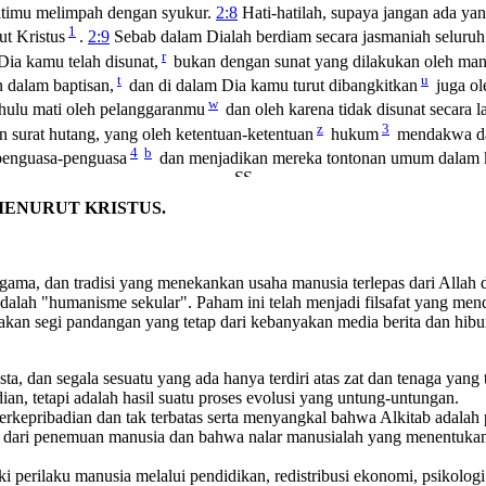
timu melimpah dengan syukur.
2:8
Hati-hatilah, supaya jangan ada y
1
ut Kristus
.
2:9
Sebab dalam Dialah berdiam secara jasmaniah seluru
r
ia kamu telah disunat,
bukan dengan sunat yang dilakukan oleh manus
t
u
 dalam baptisan,
dan di dalam Dia kamu turut dibangkitkan
juga ol
w
ulu mati oleh pelanggaranmu
dan oleh karena tidak disunat secara l
z
3
surat hutang, yang oleh ketentuan-ketentuan
hukum
mendakwa da
4
b
 penguasa-penguasa
dan menjadikan mereka tontonan umum dalam 
 MENURUT KRISTUS.
agama, dan tradisi yang menekankan usaha manusia terlepas dari Allah
b adalah "humanisme sekular". Paham ini telah menjadi filsafat yang m
an segi pandangan yang tetap dari kebanyakan media berita dan hibur
sta, dan segala sesuatu yang ada hanya terdiri atas zat dan tenaga yan
ian, tetapi adalah hasil suatu proses evolusi yang untung-untungan.
rkepribadian dan tak terbatas serta menyangkal bahwa Alkitab adalah
s dari penemuan manusia dan bahwa nalar manusialah yang menentukan
 perilaku manusia melalui pendidikan, redistribusi ekonomi, psikolog