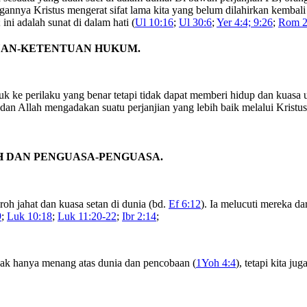
engannya Kristus mengerat sifat lama kita yang belum dilahirkan kemb
; ini adalah sunat di dalam hati (
Ul 10:16
;
Ul 30:6
;
Yer 4:4; 9:26
;
Rom 2
TUAN-KETENTUAN HUKUM.
ke perilaku yang benar tetapi tidak dapat memberi hidup dan kuasa u
) dan Allah mengadakan suatu perjanjian yang lebih baik melalui Krist
H DAN PENGUASA-PENGUASA.
oh jahat dan kuasa setan di dunia (bd.
Ef 6:12
). Ia melucuti mereka d
9
;
Luk 10:18
;
Luk 11:20-22
;
Ibr 2:14
;
ak hanya menang atas dunia dan pencobaan (
1Yoh 4:4
), tetapi kita j