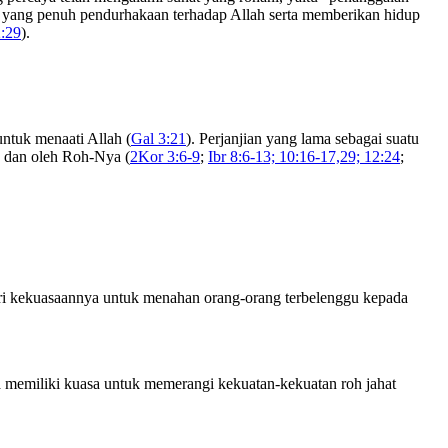
ali yang penuh pendurhakaan terhadap Allah serta memberikan hidup
:29
).
ntuk menaati Allah (
Gal 3:21
). Perjanjian yang lama sebagai suatu
us dan oleh Roh-Nya (
2Kor 3:6-9
;
Ibr 8:6-13; 10:16-17,29; 12:24
;
ari kekuasaannya untuk menahan orang-orang terbelenggu kepada
uga memiliki kuasa untuk memerangi kekuatan-kekuatan roh jahat