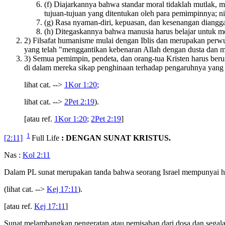
(f) Diajarkannya bahwa standar moral tidaklah mutlak, 
tujuan-tujuan yang ditentukan oleh para pemimpinnya; nila
(g) Rasa nyaman-diri, kepuasan, dan kesenangan diangg
(h) Ditegaskannya bahwa manusia harus belajar untuk m
2) Filsafat humanisme mulai dengan Iblis dan merupakan perwu
yang telah "menggantikan kebenaran Allah dengan dusta dan 
3) Semua pemimpin, pendeta, dan orang-tua Kristen harus be
di dalam mereka sikap penghinaan terhadap pengaruhnya yang
lihat cat. -->
1Kor 1:20
;
lihat cat. -->
2Pet 2:19
).
[atau ref.
1Kor 1:20
;
2Pet 2:19
]
1
[2:11]
Full Life
: DENGAN SUNAT KRISTUS.
Nas :
Kol 2:11
Dalam PL sunat merupakan tanda bahwa seorang Israel mempunyai h
(lihat cat. -->
Kej 17:11
).
[atau ref.
Kej 17:11
]
Sunat melambangkan pengeratan atau pemisahan dari dosa dan segala 