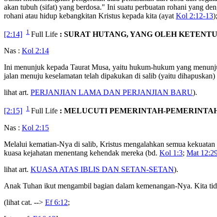
akan tubuh (sifat) yang berdosa." Ini suatu perbuatan rohani yang d
rohani atau hidup kebangkitan Kristus kepada kita (ayat
Kol 2:12-13
)
1
[2:14]
Full Life
: SURAT HUTANG, YANG OLEH KETEN
Nas :
Kol 2:14
Ini menunjuk kepada Taurat Musa, yaitu hukum-hukum yang menunjuk 
jalan menuju keselamatan telah dipakukan di salib (yaitu dihapuskan
lihat art.
PERJANJIAN LAMA DAN PERJANJIAN BARU
).
1
[2:15]
Full Life
: MELUCUTI PEMERINTAH-PEMERINTA
Nas :
Kol 2:15
Melalui kematian-Nya di salib, Kristus mengalahkan semua kekuatan r
kuasa kejahatan menentang kehendak mereka (bd.
Kol 1:3
;
Mat 12:2
lihat art.
KUASA ATAS IBLIS DAN SETAN-SETAN
).
Anak Tuhan ikut mengambil bagian dalam kemenangan-Nya. Kita tid
(lihat cat. -->
Ef 6:12
;