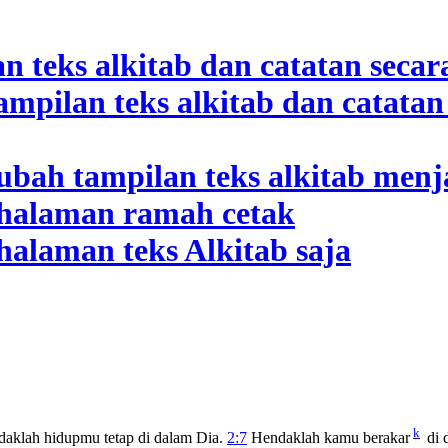
k
ndaklah hidupmu tetap di dalam Dia.
2:7
Hendaklah kamu berakar
di 