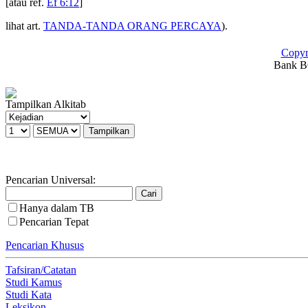
[atau ref.
Ef 6:12
]
lihat art.
TANDA-TANDA ORANG PERCAYA
).
Copyr
Bank BC
Tampilkan Alkitab
Pencarian Universal:
Hanya dalam TB
Pencarian Tepat
Pencarian Khusus
Tafsiran/Catatan
Studi Kamus
Studi Kata
Leksikon