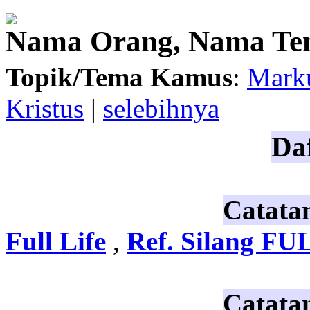
Nama Orang, Nama Te
Topik/Tema Kamus
:
Marku
Kristus
|
selebihnya
Daf
Catata
Full Life
,
Ref. Silang FU
Catata