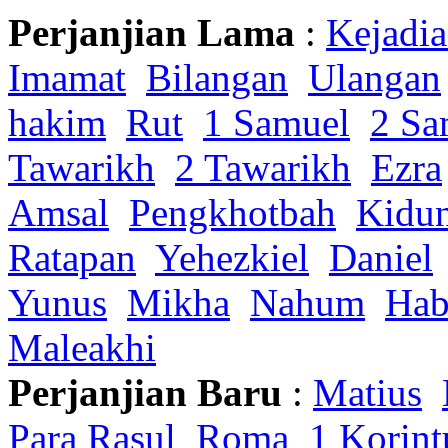
Perjanjian Lama
:
Kejadi
Imamat
Bilangan
Ulangan
hakim
Rut
1 Samuel
2 Sa
Tawarikh
2 Tawarikh
Ezra
Amsal
Pengkhotbah
Kidu
Ratapan
Yehezkiel
Daniel
Yunus
Mikha
Nahum
Hab
Maleakhi
Perjanjian Baru
:
Matius
Para Rasul
Roma
1 Korint