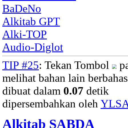
BaDeNo
Alkitab GPT
Alki-TOP
Audio-Diglot
TIP #25
: Tekan Tombol
pa
melihat bahan lain berbahasa
dibuat dalam
0.07
detik
dipersembahkan oleh
YLS
Alkitab SABDA