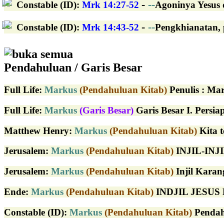
-
--
Constable (ID)
:
Mrk 14:27-52
Agoninya Yesus d
-
--
Constable (ID)
:
Mrk 14:43-52
Pengkhianatan, 
buka semua
Pendahuluan / Garis Besar
Full Life
:
Markus
(Pendahuluan Kitab)
Penulis : Mar
Full Life
:
Markus
(Garis Besar)
Garis Besar I. Persia
Matthew Henry
:
Markus
(Pendahuluan Kitab)
Kita t
Jerusalem
:
Markus
(Pendahuluan Kitab)
INJIL-INJI
Jerusalem
:
Markus
(Pendahuluan Kitab)
Injil Karan
Ende
:
Markus
(Pendahuluan Kitab)
INDJIL JESUS 
Constable (ID)
:
Markus
(Pendahuluan Kitab)
Pendahu