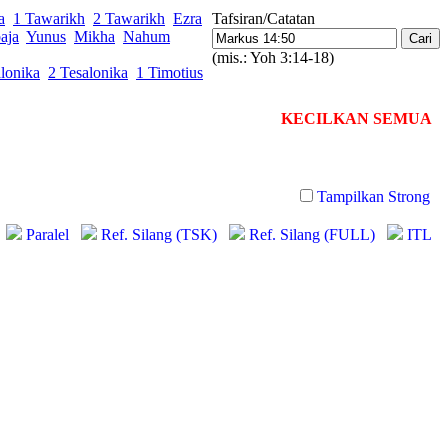
a
1 Tawarikh
2 Tawarikh
Ezra
Tafsiran/Catatan
aja
Yunus
Mikha
Nahum
(mis.: Yoh 3:14-18)
lonika
2 Tesalonika
1 Timotius
KECILKAN SEMUA
Tampilkan Strong
Paralel
Ref. Silang (TSK)
Ref. Silang (FULL)
ITL