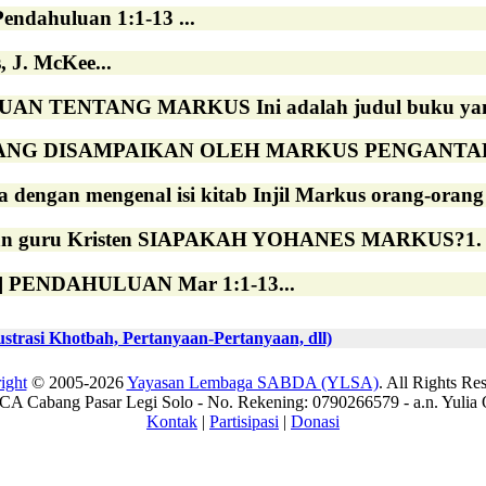
Pendahuluan 1:1-13 ...
 J. McKee...
TENTANG MARKUS Ini adalah judul buku yang memba
G DISAMPAIKAN OLEH MARKUS PENGANTAR Buku Ka
dengan mengenal isi kitab Injil Markus orang-orang K
n guru Kristen SIAPAKAH YOHANES MARKUS?1. Dia
] PENDAHULUAN Mar 1:1-13...
rasi Khotbah, Pertanyaan-Pertanyaan, dll)
ight
© 2005-2026
Yayasan Lembaga SABDA (YLSA)
. All Rights Re
A Cabang Pasar Legi Solo - No. Rekening: 0790266579 - a.n. Yulia 
Kontak
|
Partisipasi
|
Donasi