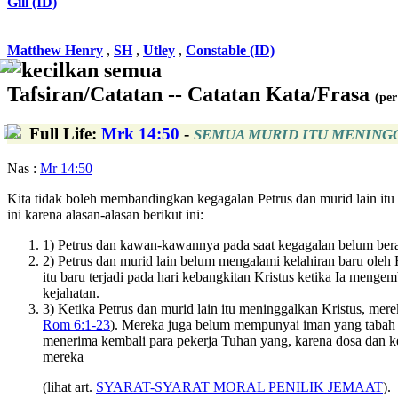
Gill (ID)
Matthew Henry
,
SH
,
Utley
,
Constable (ID)
kecilkan semua
Tafsiran/Catatan -- Catatan Kata/Frasa
(per
Full Life
:
Mrk 14:50
-
SEMUA MURID ITU MENING
Nas :
Mr 14:50
Kita tidak boleh membandingkan kegagalan Petrus dan murid lain it
ini karena alasan-alasan berikut ini:
1) Petrus dan kawan-kawannya pada saat kegagalan belum berada
2) Petrus dan murid lain belum mengalami kelahiran baru ol
itu baru terjadi pada hari kebangkitan Kristus ketika Ia meng
kejahatan.
3) Ketika Petrus dan murid lain itu meninggalkan Kristus, mere
Rom 6:1-23
). Mereka juga belum mempunyai iman yang tabah y
menerima kembali para pekerja Tuhan yang, karena dosa dan ke
mereka
(lihat art.
SYARAT-SYARAT MORAL PENILIK JEMAAT
).