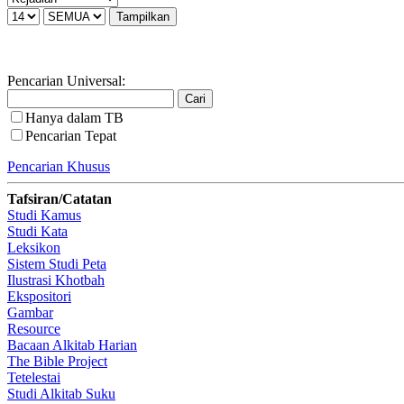
Pencarian Universal:
Hanya dalam TB
Pencarian Tepat
Pencarian Khusus
Tafsiran/Catatan
Studi Kamus
Studi Kata
Leksikon
Sistem Studi Peta
Ilustrasi Khotbah
Ekspositori
Gambar
Resource
Bacaan Alkitab Harian
The Bible Project
Tetelestai
Studi Alkitab Suku