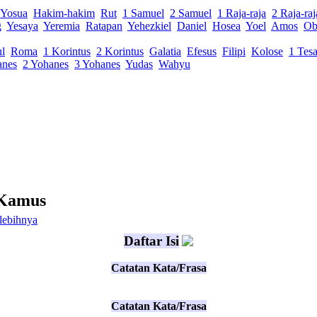
Yosua
Hakim-hakim
Rut
1 Samuel
2 Samuel
1 Raja-raja
2 Raja-raj
g
Yesaya
Yeremia
Ratapan
Yehezkiel
Daniel
Hosea
Yoel
Amos
Ob
ul
Roma
1 Korintus
2 Korintus
Galatia
Efesus
Filipi
Kolose
1 Tesa
anes
2 Yohanes
3 Yohanes
Yudas
Wahyu
 Kamus
lebihnya
Daftar Isi
Catatan Kata/Frasa
Catatan Kata/Frasa