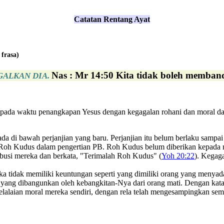
Catatan Rentang Ayat
 frasa)
Nas : Mr 14:50 Kita tidak boleh memban
GALKAN DIA.
u pada waktu penangkapan Yesus dengan kegagalan rohani dan moral da
 di bawah perjanjian yang baru. Perjanjian itu belum berlaku sampai d
eh Roh Kudus dalam pengertian PB. Roh Kudus belum diberikan kepad
embusi mereka dan berkata, "Terimalah Roh Kudus" (
Yoh 20:22
). Kegag
ka tidak memiliki keuntungan seperti yang dimiliki orang yang menyadar
ang dibangunkan oleh kebangkitan-Nya dari orang mati. Dengan kata la
lalaian moral mereka sendiri, dengan rela telah mengesampingkan semua