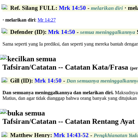
Ref. Silang FULL
:
Mrk 14:50
-
· mel
melarikan diri
· melarikan diri
:
Mr 14:27
Defender (ID)
:
Mrk 14:50
-
S
semua meninggalkannya
Sama seperti yang Ia prediksi, dan seperti yang mereka bantah dengan
kecilkan semua
Tafsiran/Catatan -- Catatan Kata/Frasa
(per
Gill (ID)
:
Mrk 14:50
-
Dan semuanya meninggalkannya 
Dan semuanya meninggalkannya dan melarikan diri.
Maksudnya, 
Matius, dan agar tidak dianggap bahwa orang banyak yang ditujukan
buka semua
Tafsiran/Catatan -- Catatan Rentang Ayat
Matthew Henry
:
Mrk 14:43-52
-
Pengkhianatan Yud