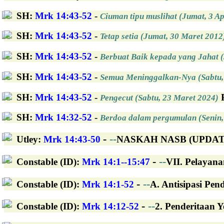
SH
:
Mrk 14:43-52
-
Ciuman tipu muslihat (Jumat, 3 Ap
SH
:
Mrk 14:43-52
-
Tetap setia (Jumat, 30 Maret 2012
SH
:
Mrk 14:43-52
-
Berbuat Baik kepada yang Jahat 
SH
:
Mrk 14:43-52
-
Semua Meninggalkan-Nya (Sabtu,
SH
:
Mrk 14:43-52
-
P
Pengecut (Sabtu, 23 Maret 2024)
SH
:
Mrk 14:32-52
-
Berdoa dalam pergumulan (Senin, 
-
--
Utley
:
Mrk 14:43-50
NASKAH NASB (UPDATED
-
--
Constable (ID)
:
Mrk 14:1--15:47
VII. Pelayana
-
--
Constable (ID)
:
Mrk 14:1-52
A. Antisipasi Pend
-
--
Constable (ID)
:
Mrk 14:12-52
2. Penderitaan Y