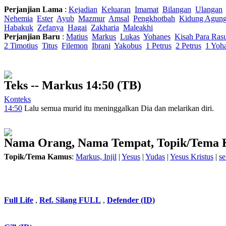
Perjanjian Lama
:
Kejadian
Keluaran
Imamat
Bilangan
Ulangan
Nehemia
Ester
Ayub
Mazmur
Amsal
Pengkhotbah
Kidung Agun
Habakuk
Zefanya
Hagai
Zakharia
Maleakhi
Perjanjian Baru
:
Matius
Markus
Lukas
Yohanes
Kisah Para Ras
2 Timotius
Titus
Filemon
Ibrani
Yakobus
1 Petrus
2 Petrus
1 Yoh
Teks -- Markus 14:50 (TB)
Konteks
14:50
Lalu semua
murid itu meninggalkan
Dia dan melarikan diri
.
Nama Orang, Nama Tempat, Topik/Tema
Topik/Tema Kamus
:
Markus, Injil
|
Yesus
|
Yudas
|
Yesus Kristus
|
se
Full Life
,
Ref. Silang FULL
,
Defender (ID)