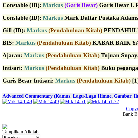
Constable (ID)
:
Markus
(Garis Besar)
Garis Besar I. 
Constable (ID)
:
Markus
Mark Daftar Pustaka Adams,
Gill (ID)
:
Markus
(Pendahuluan Kitab)
PENDAHULUAN 
BIS:
Markus
(Pendahuluan Kitab)
KABAR BAIK YAN
Ajaran:
Markus
(Pendahuluan Kitab)
Tujuan Supaya 
Intisari:
Markus
(Pendahuluan Kitab)
Buku peganga
Garis Besar Intisari:
Markus
(Pendahuluan Kitab)
[1
Advanced Commentary (Kamus, Lagu-Lagu Himne, Gambar, Ilust
Copyr
Bank BC
Tampilkan Alkitab