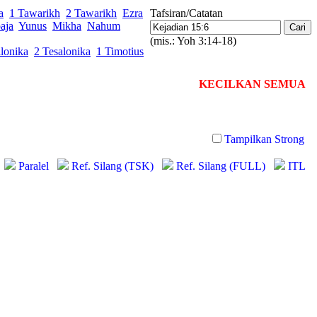
a
1 Tawarikh
2 Tawarikh
Ezra
Tafsiran/Catatan
aja
Yunus
Mikha
Nahum
(mis.: Yoh 3:14-18)
lonika
2 Tesalonika
1 Timotius
KECILKAN SEMUA
Tampilkan Strong
Paralel
Ref. Silang (TSK)
Ref. Silang (FULL)
ITL