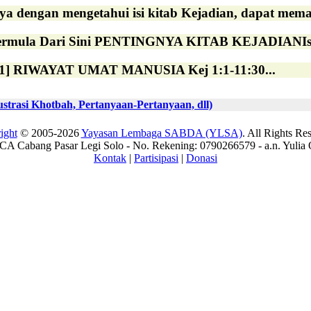
a dengan mengetahui isi kitab Kejadian, dapat memah
rmula Dari Sini PENTINGNYA KITAB KEJADIANIsi Alki
1] RIWAYAT UMAT MANUSIA Kej 1:1-11:30...
rasi Khotbah, Pertanyaan-Pertanyaan, dll)
ight
© 2005-2026
Yayasan Lembaga SABDA (YLSA)
. All Rights Re
A Cabang Pasar Legi Solo - No. Rekening: 0790266579 - a.n. Yulia 
Kontak
|
Partisipasi
|
Donasi