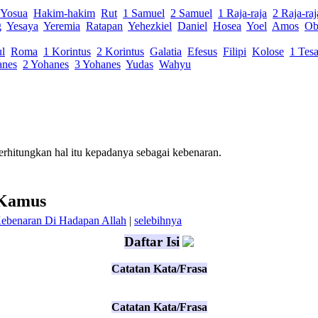
Yosua
Hakim-hakim
Rut
1 Samuel
2 Samuel
1 Raja-raja
2 Raja-raj
g
Yesaya
Yeremia
Ratapan
Yehezkiel
Daniel
Hosea
Yoel
Amos
Ob
ul
Roma
1 Korintus
2 Korintus
Galatia
Efesus
Filipi
Kolose
1 Tesa
anes
2 Yohanes
3 Yohanes
Yudas
Wahyu
rhitungkan
hal itu kepadanya sebagai kebenaran
.
 Kamus
ebenaran Di Hadapan Allah
|
selebihnya
Daftar Isi
Catatan Kata/Frasa
Catatan Kata/Frasa