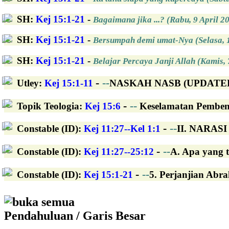
SH
:
Kej 15:1-21
-
Bagaimana jika ...? (Rabu, 9 April 2
SH
:
Kej 15:1-21
-
Bersumpah demi umat-Nya (Selasa, 
SH
:
Kej 15:1-21
-
Belajar Percaya Janji Allah (Kamis, 
-
--
Utley
:
Kej 15:1-11
NASKAH NASB (UPDATED): 
-
--
Topik Teologia
:
Kej 15:6
Keselamatan Pembena
-
--
Constable (ID)
:
Kej 11:27--Kel 1:1
II. NARASI 
-
--
Constable (ID)
:
Kej 11:27--25:12
A. Apa yang t
-
--
Constable (ID)
:
Kej 15:1-21
5. Perjanjian Abr
buka semua
Pendahuluan / Garis Besar