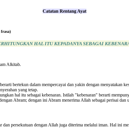
Catatan Rentang Ayat
 frasa)
ERHITUNGKAN HAL ITU KEPADANYA SEBAGAI KEBENAR
am Alkitab.
_) berarti bertekun dalam mempercayai dan yakin dengan menyatakan kese
enyerahan yang tetap.
tungkan hal itu sebagai kebenaran. Istilah "kebenaran" berarti memp
n dengan Abram; dengan ini Abram menerima Allah sebagai perisai dan
ar dan persekutuan dengan Allah juga diterima melalui iman. Hal ini