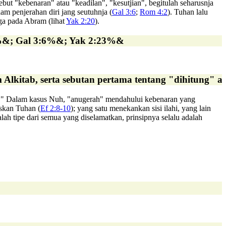
but "kebenaran" atau "keadilan", "kesutjian", begitulah seharusnja
am penjerahan diri jang seutuhnja (
Gal 3:6
;
Rom 4:2
). Tuhan lalu
uga pada Abram (lihat
Yak 2:20
).
4%&; Gal 3:6%&; Yak 2:23%&
Alkitab, serta sebutan pertama tentang "dihitung" a
kan." Dalam kasus Nuh, "anugerah" mendahului kebenaran yang
skan Tuhan (
Ef 2:8-10
); yang satu menekankan sisi ilahi, yang lain
ah tipe dari semua yang diselamatkan, prinsipnya selalu adalah