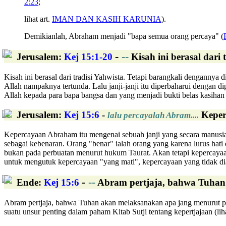
2:23
;
lihat art.
IMAN DAN KASIH KARUNIA
).
Demikianlah, Abraham menjadi "bapa semua orang percaya" (
-
--
Jerusalem
:
Kej 15:1-20
Kisah ini berasal dari
Kisah ini berasal dari tradisi Yahwista. Tetapi barangkali dengannya 
Allah nampaknya tertunda. Lalu janji-janji itu diperbaharui dengan d
Allah kepada para bapa bangsa dan yang menjadi bukti belas kasihan
Jerusalem
:
Kej 15:6
-
Keperc
lalu percayalah Abram....
Kepercayaan Abraham itu mengenai sebuah janji yang secara manusia
sebagai kebenaran. Orang "benar" ialah orang yang karena lurus ha
bukan pada perbuatan menurut hukum Taurat. Akan tetapi kepercayaa
untuk mengutuk kepercayaan "yang mati", kepercayaan yang tidak d
-
--
Ende
:
Kej 15:6
Abram pertjaja, bahwa Tuhan 
Abram pertjaja, bahwa Tuhan akan melaksanakan apa jang menurut per
suatu unsur penting dalam paham Kitab Sutji tentang kepertjajaan (li