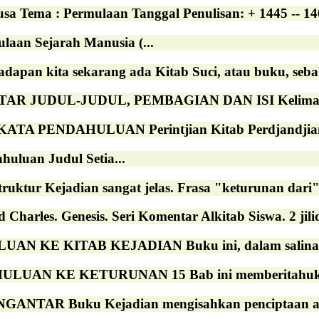
usa Tema : Permulaan Tanggal Penulisan: + 1445 -- 14
ulaan Sejarah Manusia (...
dapan kita sekarang ada Kitab Suci, atau buku, sebab 
R JUDUL-JUDUL, PEMBAGIAN DAN ISI Kelima buk
A PENDAHULUAN Perintjian Kitab Perdjandjian Lama
uluan Judul Setia...
ruktur Kejadian sangat jelas. Frasa "keturunan dari" 
 Charles. Genesis. Seri Komentar Alkitab Siswa. 2 jilid
 KE KITAB KEJADIAN Buku ini, dalam salinan Ibrani
UAN KE KETURUNAN 15 Bab ini memberitahukan 
TAR Buku Kejadian mengisahkan penciptaan alam s