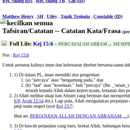
Ref. Silang BIS
,
Ref. Silang TB
,
Gill (ID)
Matthew Henry
,
SH
,
Utley
,
Topik Teologia
,
Constable (ID)
kecilkan semua
Tafsiran/Catatan -- Catatan Kata/Frasa
(per
Full Life
:
Kej 15:6
-
PERCAYALAH ABRAM ... MEMP
Nas :
Kej 15:6
Untuk pertama kalinya iman dan kebenaran disebut bersama-sama dal
1) Di dalam PL, iman memiliki dua pengertian:
(a) "percaya" atau "bergantung pada," dan
(b) "taat" atau "kesetiaan." Jadi "percaya" (Ibr. _'aman
terarah kepada Allah dalam kepercayaan, ketaatan dan p
2) Allah melihat sikap hati Abram yang beriman dan memperhi
6:9
;
Ayub 12:14
dst.). Lagi pula, Allah mengadakan perjanjia
janji suatu negeri (ayat
Kej 15:7
;
lihat art.
PERJANJIAN ALLAH DENGAN ABRAHAM, ...
).
3) Di bawah perjanjian yang baru, berkat Allah, hubungan ben