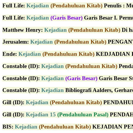
Full Life
:
Kejadian
(Pendahuluan Kitab)
Penulis : M
Full Life
:
Kejadian
(Garis Besar)
Garis Besar I. Perm
Matthew Henry
:
Kejadian
(Pendahuluan Kitab)
Di ha
Jerusalem
:
Kejadian
(Pendahuluan Kitab)
PENGANTA
Ende
:
Kejadian
(Pendahuluan Kitab)
KEDJADIAN KAT
Constable (ID)
:
Kejadian
(Pendahuluan Kitab)
Pendah
Constable (ID)
:
Kejadian
(Garis Besar)
Garis Besar St
Constable (ID)
:
Kejadian
Bibliografi Aalders, Gerhard
Gill (ID)
:
Kejadian
(Pendahuluan Kitab)
PENDAHULUAN
Gill (ID)
:
Kejadian 15
(Pendahuluan Pasal)
PENDAHUL
BIS:
Kejadian
(Pendahuluan Kitab)
KEJADIAN PENGAN