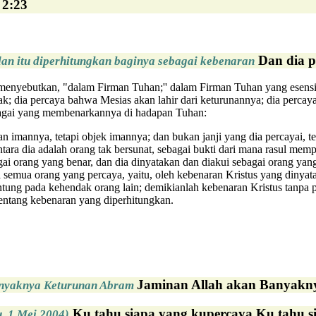
 2:23
Dan dia p
dan itu diperhitungkan baginya sebagai kebenaran
 menyebutkan, "dalam Firman Tuhan;'' dalam Firman Tuhan yang esensia
k; dia percaya bahwa Mesias akan lahir dari keturunannya; dia percay
bagai yang membenarkannya di hadapan Tuhan:
an imannya, tetapi objek imannya; dan bukan janji yang dia percayai, t
tara dia adalah orang tak bersunat, sebagai bukti dari mana rasul mem
agai orang yang benar, dan dia dinyatakan dan diakui sebagai orang y
a semua orang yang percaya, yaitu, oleh kebenaran Kristus yang dinyat
gantung pada kehendak orang lain; demikianlah kebenaran Kristus tanpa 
tentang kebenaran yang diperhitungkan.
Jaminan Allah akan Banyakny
anyaknya Keturunan Abram
Ku tahu siapa yang kupercaya Ku tahu si
, 1 Mei 2004)