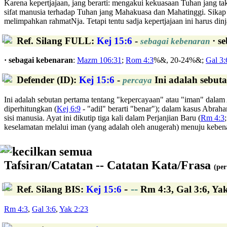
Karena kepertjajaan, jang berarti: mengakui kekuasaan Tuhan jang tak
sifat manusia terhadap Tuhan jang Mahakuasa dan Mahatinggi. Sikap in
melimpahkan rahmatNja. Tetapi tentu sadja kepertjajaan ini harus dinj
Ref. Silang FULL
:
Kej 15:6
-
· s
sebagai kebenaran
· sebagai kebenaran
:
Mazm 106:31
;
Rom 4:3
%&, 20-24%&;
Gal 3:
Defender (ID)
:
Kej 15:6
-
Ini adalah sebut
percaya
Ini adalah sebutan pertama tentang "kepercayaan" atau "iman" dalam
diperhitungkan (
Kej 6:9
- "adil" berarti "benar"); dalam kasus Abra
sisi manusia. Ayat ini dikutip tiga kali dalam Perjanjian Baru (
Rm 4:3
keselamatan melalui iman (yang adalah oleh anugerah) menuju keben
kecilkan semua
Tafsiran/Catatan -- Catatan Kata/Frasa
(per
-
--
Ref. Silang BIS
:
Kej 15:6
Rm 4:3, Gal 3:6, Yak
Rm 4:3
,
Gal 3:6
,
Yak 2:23