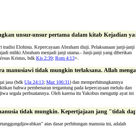
ngkan unsur-unsur pertama dalam kitab Kejadian yang b
 tradisi Elohista. Kepercayaan Abraham diuji. Pelaksanaan janji-janji
adi miliki Abraham menjadi janji utama.- Janji-janji yang diberikan
Yesus Kristus, bdk
Kis 2:39
;
Rom 4:13
+.
 manusiawi tidak mungkin terlaksana. Allah mengangg
ai jasa (bdk
Ula 24:13
;
Maz 106:31
) dan memperhitungkannya
mbuktikan bahwa pembenaran tergantung pada kepercayaan melulu dan
wa segala perbuatannya. Oleh karena itu Yakobus mengutip ayat ini
nusia tidak mungkin. Kepertjajaan jang "tidak dap
rtanggungdjawabkan" atas dasar perhitungan manusia ini, adalah