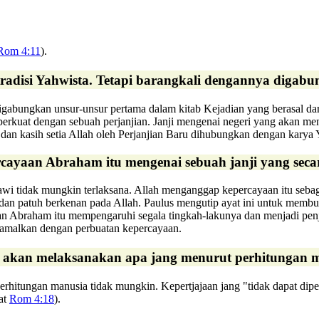
Rom 4:11
).
 tradisi Yahwista. Tetapi barangkali dengannya digabu
digabungkan unsur-unsur pertama dalam kitab Kejadian yang berasal dari
iperkuat dengan sebuah perjanjian. Janji mengenai negeri yang akan menj
 dan kasih setia Allah oleh Perjanjian Baru dihubungkan dengan karya 
ayaan Abraham itu mengenai sebuah janji yang secara
wi tidak mungkin terlaksana. Allah menganggap kepercayaan itu sebag
ti dan patuh berkenan pada Allah. Paulus mengutip ayat ini untuk me
n Abraham itu mempengaruhi segala tingkah-lakunya dan menjadi penji
iamalkan dengan perbuatan kepercayaan.
akan melaksanakan apa jang menurut perhitungan ma
hitungan manusia tidak mungkin. Kepertjajaan jang "tidak dapat dipe
hat
Rom 4:18
).