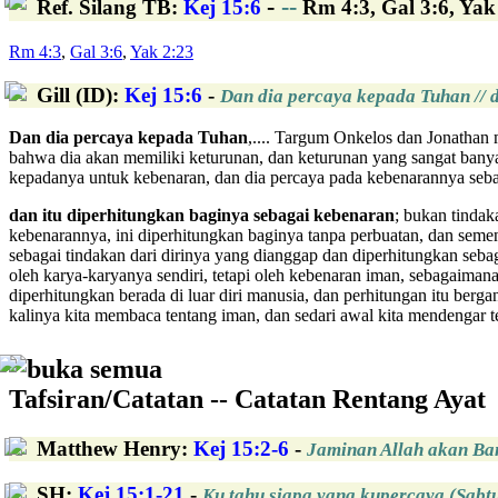
-
--
Ref. Silang TB
:
Kej 15:6
Rm 4:3, Gal 3:6, Yak
Rm 4:3
,
Gal 3:6
,
Yak 2:23
Gill (ID)
:
Kej 15:6
-
Dan dia percaya kepada Tuhan // 
Dan dia percaya kepada Tuhan
,.... Targum Onkelos dan Jonathan
bahwa dia akan memiliki keturunan, dan keturunan yang sangat banya
kepadanya untuk kebenaran, dan dia percaya pada kebenarannya se
dan itu diperhitungkan baginya sebagai kebenaran
; bukan tindak
kebenarannya, ini diperhitungkan baginya tanpa perbuatan, dan semen
sebagai tindakan dari dirinya yang dianggap dan diperhitungkan seb
oleh karya-karyanya sendiri, tetapi oleh kebenaran iman, sebagaiman
diperhitungkan berada di luar diri manusia, dan perhitungan itu ber
kalinya kita membaca tentang iman, dan sedari awal kita mendengar 
buka semua
Tafsiran/Catatan -- Catatan Rentang Ayat
Matthew Henry
:
Kej 15:2-6
-
Jaminan Allah akan B
SH
:
Kej 15:1-21
-
Ku tahu siapa yang kupercaya (Sabtu