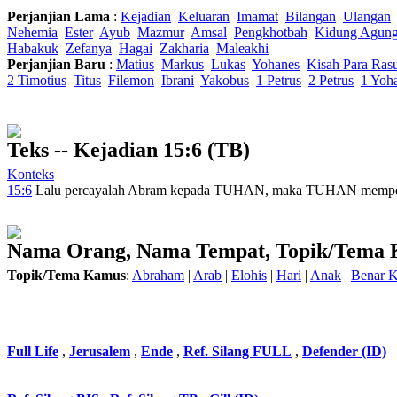
Perjanjian Lama
:
Kejadian
Keluaran
Imamat
Bilangan
Ulangan
Nehemia
Ester
Ayub
Mazmur
Amsal
Pengkhotbah
Kidung Agun
Habakuk
Zefanya
Hagai
Zakharia
Maleakhi
Perjanjian Baru
:
Matius
Markus
Lukas
Yohanes
Kisah Para Ras
2 Timotius
Titus
Filemon
Ibrani
Yakobus
1 Petrus
2 Petrus
1 Yoh
Teks -- Kejadian 15:6 (TB)
Konteks
15:6
Lalu percayalah
Abram kepada TUHAN
, maka TUHAN mempe
Nama Orang, Nama Tempat, Topik/Tema
Topik/Tema Kamus
:
Abraham
|
Arab
|
Elohis
|
Hari
|
Anak
|
Benar K
Full Life
,
Jerusalem
,
Ende
,
Ref. Silang FULL
,
Defender (ID)