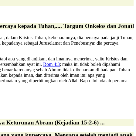
ercaya kepada Tuhan,.... Targum Onkelos dan Jonath
l, dalam Kristus Tuhan, kebenarannya; dia percaya pada janji Tuhan,
a kepadanya sebagai Juruselamat dan Penebusnya; dia percaya
etapi apa yang dijanjikan, dan imannya menerima, yaitu Kristus dan
persembahkan ayat ini,
Rom 4:3
; maka ini tidak boleh dipahami
ang benar karenanya; sebab Abram tidak dibenarkan di hadapan Tuhan
akan kepada iman, dan diterima oleh iman itu: apa yang
perbuatan yang diperhitungkan oleh Allah Bapa. Ini adalah pertama
a Keturunan Abram (Kejadian 15:2-6) ...
apa yang kupercaya. Mengapa setelah menjadi anak T