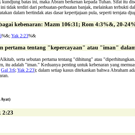
 kundjung batas ini, maka Abram berkenan kepada Tuhan. Sifat itu dise
i tidak terdiri dari perbuatan-perbuatan banjak, melainkan terbukti dal
atakan dalam bertindak atas dasar kepertjajaan pula, seperti ternjata dj
ebagai kebenaran: Mazm 106:31; Rom 4:3%&, 20-2
6
%&;
Yak 2:23
%&
an pertama tentang "kepercayaan" atau "iman" dalam 
 Alkitab, serta sebutan pertama tentang "dihitung" atau "diperhitung
ham, itu adalah "iman." Keduanya penting untuk kebenaran yang memua
;
Gal 3:6
;
Yak 2:23
); dalam setiap kasus ditekankan bahwa Abraham adal
aran.
 Ayat)
 2:23