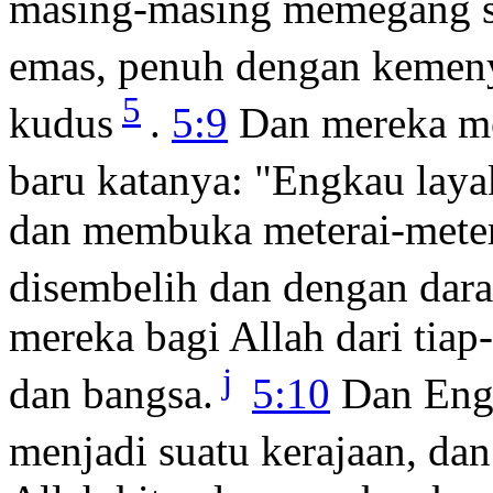
masing-masing memegang s
emas, penuh dengan kemeny
5
kudus
.
5:9
Dan mereka me
baru katanya: "Engkau laya
dan membuka meterai-meter
disembelih dan dengan dar
mereka bagi Allah dari tia
j
dan bangsa.
5:10
Dan Engk
menjadi suatu kerajaan, d