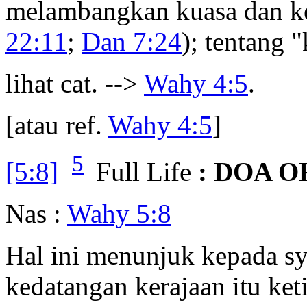
melambangkan kuasa dan ke
22:11
;
Dan 7:24
); tentang 
lihat cat. -->
Wahy 4:5
.
[atau ref.
Wahy 4:5
]
5
[5:8]
Full Life
: DOA 
Nas :
Wahy 5:8
Hal ini menunjuk kepada sy
kedatangan kerajaan itu ke