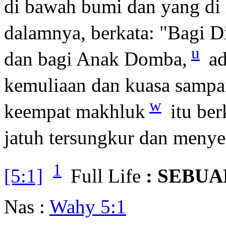
di bawah bumi dan yang di 
dalamnya, berkata: "Bagi Di
u
dan bagi Anak Domba,
ad
kemuliaan dan kuasa sampa
w
keempat makhluk
itu ber
jatuh tersungkur dan meny
1
[5:1]
Full Life
: SEBU
Nas :
Wahy 5:1