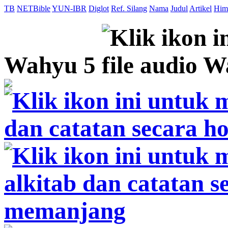
TB
NETBible
YUN-IBR
Diglot
Ref. Silang
Nama
Judul
Artikel
Him
Wahyu 5