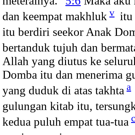
meterainya."
5:6
Maka aku m
v
dan keempat makhluk
itu
itu berdiri seekor Anak Do
bertanduk tujuh dan bermat
Allah yang diutus ke selur
Domba itu dan menerima gul
a
yang duduk di atas takhta
gulungan kitab itu, tersun
kedua puluh empat tua-tua