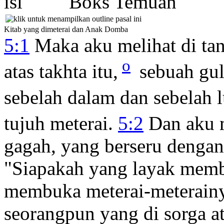
Boks Temuan
Kitab yang dimeterai dan Anak Domba
5:1
Maka aku melihat di ta
o
atas takhta itu,
sebuah gul
sebelah dalam dan sebelah 
tujuh meterai.
5:2
Dan aku m
gagah, yang berseru dengan
"Siapakah yang layak memb
membuka meterai-meterain
seorangpun yang di sorga a