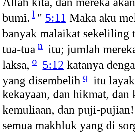
Allah kita, dan mereka akan
l
bumi.
"
5:11
Maka aku mel
banyak malaikat sekeliling
n
tua-tua
itu; jumlah mereka
o
laksa,
5:12
katanya denga
q
yang disembelih
itu laya
kekayaan, dan hikmat, dan 
kemuliaan, dan puji-pujian!
semua makhluk yang di sor