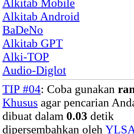
Alkitab Mobile
Alkitab Android
BaDeNo
Alkitab GPT
Alki-TOP
Audio-Diglot
TIP #04
: Coba gunakan
ra
Khusus
agar pencarian Anda 
dibuat dalam
0.03
detik
dipersembahkan oleh
YLS