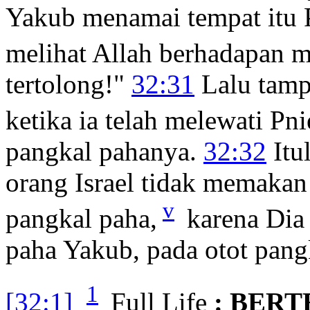
Yakub menamai tempat itu P
melihat Allah berhadapan 
tertolong!"
32:31
Lalu tampa
ketika ia telah melewati Pni
pangkal pahanya.
32:32
Itu
orang Israel tidak memakan
v
pangkal paha,
karena Dia
paha Yakub, pada otot pang
1
[32:1]
Full Life
: BER