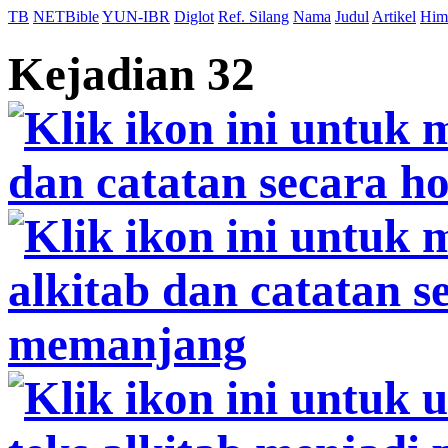
TB
NETBible
YUN-IBR
Diglot
Ref. Silang
Nama
Judul
Artikel
Him
Kejadian 32