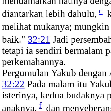
mendamaikan hatinya deng
c
diantarkan lebih dahulu,
k
melihat mukanya; mungkin 
baik."
32:21
Jadi persemba
tetapi ia sendiri bermalam 
perkemahannya.
Pergumulan Yakub dengan 
32:22
Pada malam itu Yaku
isterinya, kedua budaknya 
f
anaknya,
dan menyeberang