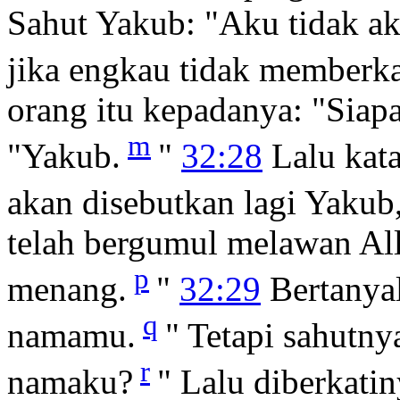
Sahut Yakub: "Aku tidak a
jika engkau tidak memberka
orang itu kepadanya: "Sia
m
"Yakub.
"
32:28
Lalu kat
akan disebutkan lagi Yakub, 
telah bergumul melawan Al
p
menang.
"
32:29
Bertanyal
q
namamu.
" Tetapi sahutn
r
namaku?
" Lalu diberkati