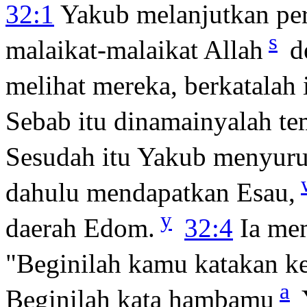
32:1
Yakub melanjutkan per
s
malaikat-malaikat Allah
d
melihat mereka, berkatalah i
Sebab itu dinamainyalah te
Sesudah itu Yakub menyuru
dahulu mendapatkan Esau,
y
daerah Edom.
32:4
Ia mem
"Beginilah kamu katakan k
a
Beginilah kata hambamu
Y