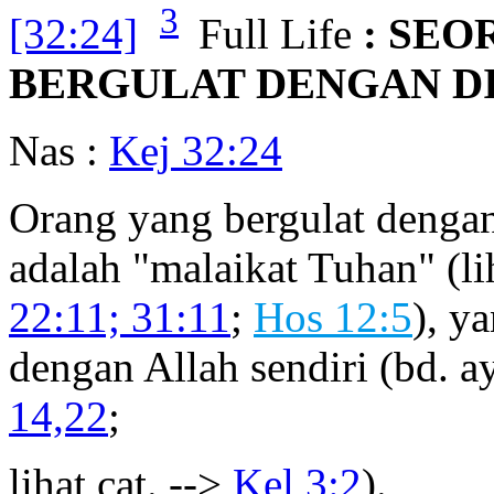
3
[32:24]
Full Life
: SEO
BERGULAT DENGAN DI
Nas :
Kej 32:24
Orang yang bergulat denga
adalah "malaikat Tuhan" (li
22:11; 31:11
;
Hos 12:5
), y
dengan Allah sendiri (bd. a
14,22
;
lihat cat. -->
Kel 3:2
).