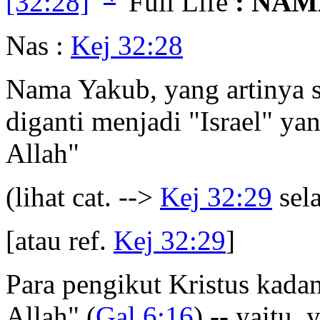
[32:28]
Full Life
: NAM
Nas :
Kej 32:28
Nama Yakub, yang artinya s
diganti menjadi "Israel" ya
Allah"
(lihat cat. -->
Kej 32:29
sela
[atau ref.
Kej 32:29
]
Para pengikut Kristus kadan
Allah" (
Gal 6:16
) -- yaitu,