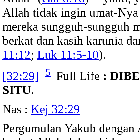
Allah tidak ingin umat-Nya b
mereka sungguh-sungguh m
berkat dan kasih karunia da
11:12
;
Luk 11:5-10
).
5
[32:29]
Full Life
: DIB
SITU.
Nas :
Kej 32:29
Pergumulan Yakub dengan A