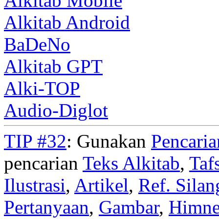
Alkitab Mobile
Alkitab Android
BaDeNo
Alkitab GPT
Alki-TOP
Audio-Diglot
TIP #32
: Gunakan
Pencari
pencarian
Teks Alkitab
,
Taf
Ilustrasi
,
Artikel
,
Ref. Silan
Pertanyaan
,
Gambar
,
Himn