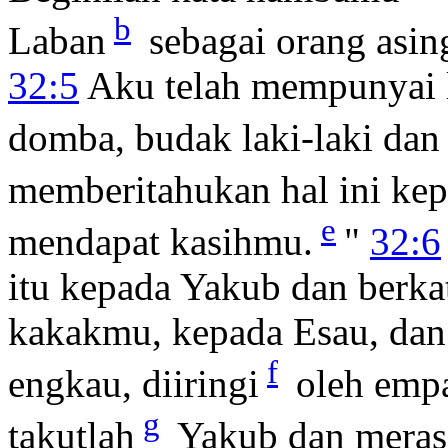
b
Laban
sebagai orang asing
32:5
Aku telah mempunyai l
domba, budak laki-laki dan
memberitahukan hal ini kep
e
mendapat kasihmu.
"
32:6
itu kepada Yakub dan berka
kakakmu, kepada Esau, dan
f
engkau, diiringi
oleh empa
g
takutlah
Yakub dan merasa