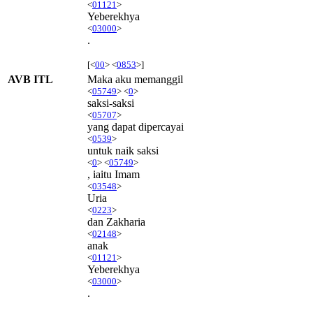
<
01121
>
Yeberekhya
<
03000
>
.
[<
00
> <
0853
>]
AVB ITL
Maka aku memanggil
<
05749
> <
0
>
saksi-saksi
<
05707
>
yang dapat dipercayai
<
0539
>
untuk naik saksi
<
0
> <
05749
>
, iaitu Imam
<
03548
>
Uria
<
0223
>
dan Zakharia
<
02148
>
anak
<
01121
>
Yeberekhya
<
03000
>
.