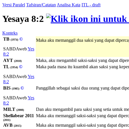
Versi Paralel
Tafsiran/Catatan
Analisa Kata
ITL - draft
Yesaya 8:2
Konteks
TB
©
Maka aku memanggil dua saksi yang dapat diperca
(1974)
SABDAweb
Yes
8:2
AYT
Maka, aku mengambil saksi-saksi yang dapat diper
(2018)
TL
©
Maka pada masa itu kuambil akan saksi yang keper
(1954)
SABDAweb
Yes
8:2
BIS
©
Panggillah sebagai saksi dua orang yang dapat dip
(1985)
SABDAweb
Yes
8:2
MILT
Dan aku mengambil para saksi yang setia untuk me
(2008)
Shellabear 2011
Maka aku memanggil saksi-saksi yang dapat diperc
(2011)
AVB
Maka aku memanggil saksi-saksi yang dapat diperc
(2015)