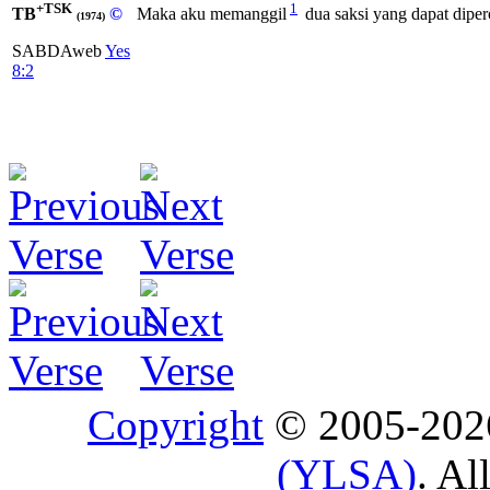
+TSK
1
TB
©
Maka aku memanggil
dua saksi yang dapat diper
(1974)
SABDAweb
Yes
8:2
Copyright
© 2005-20
(YLSA)
. Al