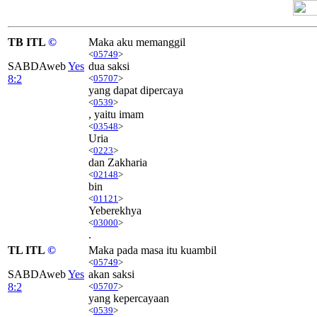
TB ITL
©
Maka aku memanggil
<
05749
>
SABDAweb
Yes
dua saksi
8:2
<
05707
>
yang dapat dipercaya
<
0539
>
, yaitu imam
<
03548
>
Uria
<
0223
>
dan Zakharia
<
02148
>
bin
<
01121
>
Yeberekhya
<
03000
>
.
TL ITL
©
Maka pada masa itu kuambil
<
05749
>
SABDAweb
Yes
akan saksi
8:2
<
05707
>
yang kepercayaan
<
0539
>