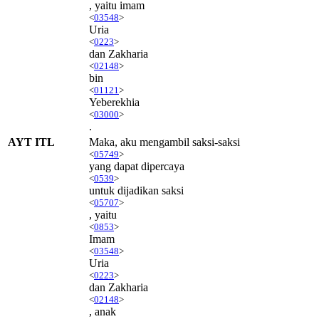
, yaitu imam
<
03548
>
Uria
<
0223
>
dan Zakharia
<
02148
>
bin
<
01121
>
Yeberekhia
<
03000
>
.
AYT ITL
Maka, aku mengambil saksi-saksi
<
05749
>
yang dapat dipercaya
<
0539
>
untuk dijadikan saksi
<
05707
>
, yaitu
<
0853
>
Imam
<
03548
>
Uria
<
0223
>
dan Zakharia
<
02148
>
, anak