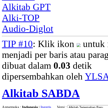
Alkitab GPT
Alki-TOP
Audio-Diglot
TIP #10
: Klik ikon
untuk 
menjadi per baris atau parag
dibuat dalam
0.03
detik
dipersembahkan oleh
YLS
Alkitab SABDA
Antarmuka :
Indonesia
|
Inggris
Versi :