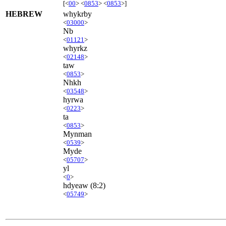
[<
00
> <
0853
> <
0853
>]
HEBREW
whykrby
<
03000
>
Nb
<
01121
>
whyrkz
<
02148
>
taw
<
0853
>
Nhkh
<
03548
>
hyrwa
<
0223
>
ta
<
0853
>
Mynman
<
0539
>
Myde
<
05707
>
yl
<
0
>
hdyeaw
(8:2)
<
05749
>