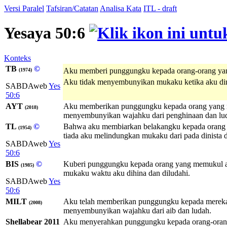
Versi Paralel
Tafsiran/Catatan
Analisa Kata
ITL - draft
Yesaya 50:6
Konteks
TB
©
Aku memberi punggungku kepada orang-orang y
(1974)
Aku tidak menyembunyikan mukaku ketika aku din
SABDAweb
Yes
50:6
AYT
Aku memberikan punggungku kepada orang yang m
(2018)
menyembunyikan wajahku dari penghinaan dan lu
TL
©
Bahwa aku membiarkan belakangku kepada orang y
(1954)
tiada aku melindungkan mukaku dari pada dinista d
SABDAweb
Yes
50:6
BIS
©
Kuberi punggungku kepada orang yang memukul ak
(1985)
mukaku waktu aku dihina dan diludahi.
SABDAweb
Yes
50:6
MILT
Aku telah memberikan punggungku kepada mereka 
(2008)
menyembunyikan wajahku dari aib dan ludah.
Shellabear 2011
Aku menyerahkan punggungku kepada orang-orang