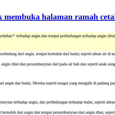
e
rteduhan
terhadap angin dan tempat perlindungan terhadap angin ribut
lindung dari angin, tempat berteduh dari badai; seperti aliran air di t
 angin ribut dan persembunyian dari pada air bah dan seperti anak sunga
i angin dan badai. Mereka seperti sungai yang mengalir di padang pasi
nyian terhadap angin, dan perlindungan terhadap badai, seperti aliran-a
erteduh dari angin dan tempat persembunyian dari angin ribut, seperti a