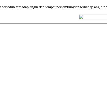
erteduh terhadap angin dan tempat persembunyian terhadap angin ribut,
[+] Kuno