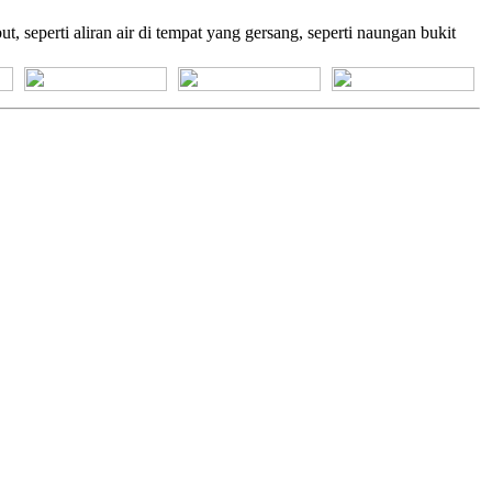
 seperti aliran air di tempat yang gersang, seperti naungan bukit
[+] Bhs. Suku
[+] Bhs. Indonesia
[+] Bhs. Inggris