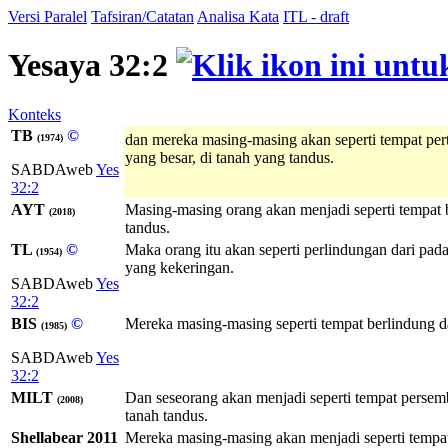
Versi Paralel
Tafsiran/Catatan
Analisa Kata
ITL - draft
Yesaya 32:2
Konteks
TB
©
dan mereka masing-masing akan seperti tempat pe
(1974)
yang besar, di tanah yang tandus.
SABDAweb
Yes
32:2
AYT
Masing-masing orang akan menjadi seperti tempat ber
(2018)
tandus.
TL
©
Maka orang itu akan seperti perlindungan dari pada
(1954)
yang kekeringan.
SABDAweb
Yes
32:2
BIS
©
Mereka masing-masing seperti tempat berlindung dar
(1985)
SABDAweb
Yes
32:2
MILT
Dan seseorang akan menjadi seperti tempat persembu
(2008)
tanah tandus.
Shellabear 2011
Mereka masing-masing akan menjadi seperti tempat b