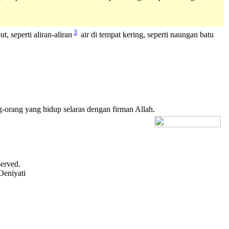
3
, seperti aliran-aliran
air di tempat kering, seperti naungan batu
g-orang yang hidup selaras dengan firman Allah.
[+] Bhs. Inggris
served.
Oeniyati