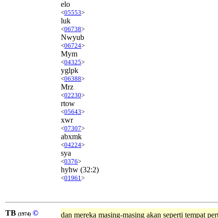
elo
<
05553
>
luk
<
06738
>
Nwyub
<
06724
>
Mym
<
04325
>
yglpk
<
06388
>
Mrz
<
02230
>
rtow
<
05643
>
xwr
<
07307
>
abxmk
<
04224
>
sya
<
0376
>
hyhw
(32:2)
<
01961
>
TB
©
dan mereka masing-masing akan seperti tempat pe
(1974)