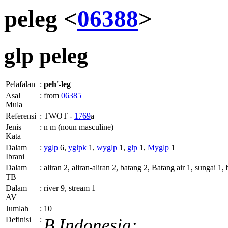
peleg <
06388
>
glp
peleg
Pelafalan
:
peh'-leg
Asal
:
from
06385
Mula
Referensi
:
TWOT -
1769
a
Jenis
:
n m (noun masculine)
Kata
Dalam
:
yglp
6,
yglpk
1,
wyglp
1,
glp
1,
Myglp
1
Ibrani
Dalam
:
aliran 2, aliran-aliran 2, batang 2, Batang air 1, sungai 1
TB
Dalam
:
river 9, stream 1
AV
Jumlah
:
10
Definisi
:
B.Indonesia: