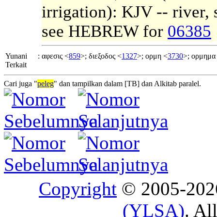
irrigation): KJV -- river,
see HEBREW for
06385
Yunani
:
αφεσις <
859
>; διεξοδος <
1327
>; ορμη <
3730
>; ορμημα
Terkait
Cari juga "
peleg
" dan tampilkan dalam [TB] dan Alkitab paralel.
Copyright
© 2005-20
(YLSA)
. Al