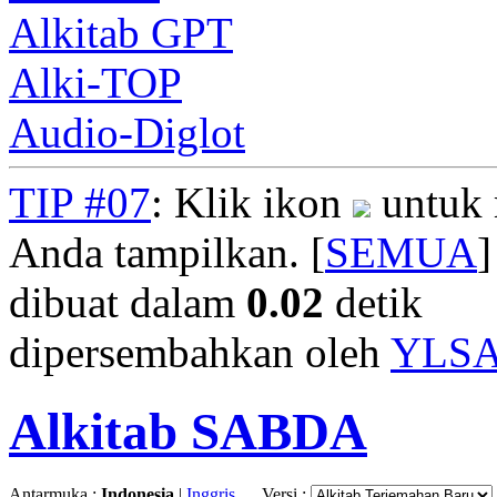
Alkitab GPT
Alki-TOP
Audio-Diglot
TIP #07
: Klik ikon
untuk 
Anda tampilkan. [
SEMUA
]
dibuat dalam
0.02
detik
dipersembahkan oleh
YLS
Alkitab SABDA
Antarmuka :
Indonesia
|
Inggris
Versi :