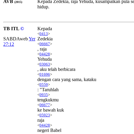
AVB
Kepada Zedekia, raja Yehuda, kusampaikan pula s
(2015)
hidup.
TB ITL
©
Kepada
<
0413
>
SABDAweb
Yer
Zedekia
27:12
<
06667
>
, raja
<
04428
>
Yehuda
<
03063
>
, aku telah berbicara
<
01696
>
dengan cara yang sama, kataku
<
0559
>
: "Taruhlah
<
0935
>
tengkukmu
<
06677
>
ke bawah kuk
<
05923
>
raja
<
04428
>
negeri Babel