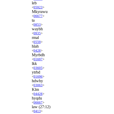
leb
<
05923
>
Mkyrawu
<
06677
>
ta
<
0853
>
waybh
<
0935
>
rmal
<
0559
>
hlah
<
0428
>
Myrbdh
<
01697
>
lkk
<
03605
>
ytrbd
<
01696
>
hdwhy
<
03063
>
Klm
<
04428
>
hyqdu
<
06667
>
law
(27:12)
<
0413
>