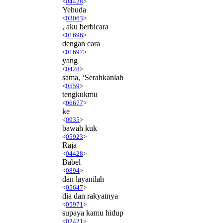
<
04428
>
Yehuda
<
03063
>
, aku berbicara
<
01696
>
dengan cara
<
01697
>
yang
<
0428
>
sama, ‘Serahkanlah
<
0559
>
tengkukmu
<
06677
>
ke
<
0935
>
bawah kuk
<
05923
>
Raja
<
04428
>
Babel
<
0894
>
dan layanilah
<
05647
>
dia dan rakyatnya
<
05971
>
supaya kamu hidup
<
02421
>