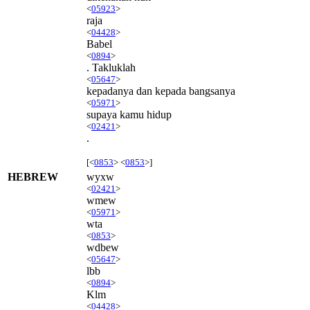
<
05923
>
raja
<
04428
>
Babel
<
0894
>
. Takluklah
<
05647
>
kepadanya dan kepada bangsanya
<
05971
>
supaya kamu hidup
<
02421
>
.
[<
0853
> <
0853
>]
HEBREW
wyxw
<
02421
>
wmew
<
05971
>
wta
<
0853
>
wdbew
<
05647
>
lbb
<
0894
>
Klm
<
04428
>