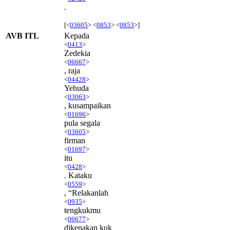
.
[<
03605
> <
0853
> <
0853
>]
AVB ITL
Kepada
<
0413
>
Zedekia
<
06667
>
, raja
<
04428
>
Yehuda
<
03063
>
, kusampaikan
<
01696
>
pula segala
<
03605
>
firman
<
01697
>
itu
<
0428
>
. Kataku
<
0559
>
, “Relakanlah
<
0935
>
tengkukmu
<
06677
>
dikenakan kuk