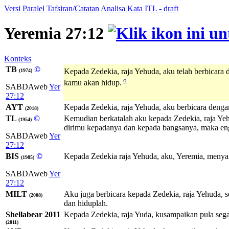
Versi Paralel
Tafsiran/Catatan
Analisa Kata
ITL - draft
Yeremia 27:12
Konteks
TB
©
Kepada Zedekia, raja Yehuda, aku telah berbicara
(1974)
o
kamu akan hidup.
SABDAweb
Yer
27:12
AYT
Kepada Zedekia, raja Yehuda, aku berbicara deng
(2018)
TL
©
Kemudian berkatalah aku kepada Zedekia, raja Yeh
(1954)
dirimu kepadanya dan kepada bangsanya, maka en
SABDAweb
Yer
27:12
BIS
©
Kepada Zedekia raja Yehuda, aku, Yeremia, menya
(1985)
SABDAweb
Yer
27:12
MILT
Aku juga berbicara kepada Zedekia, raja Yehuda, s
(2008)
dan hiduplah.
Shellabear 2011
Kepada Zedekia, raja Yuda, kusampaikan pula sega
(2011)