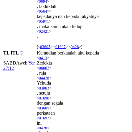
<
0894
>
, takluklah
<
05647
>
kepadanya dan kepada rakyatnya
<
05971
>
, maka kamu akan hidup
<
02421
>
.
[<
03605
> <
01697
> <
0428
>]
TL ITL
©
Kemudian berkatalah aku kepada
<
0413
>
SABDAweb
Yer
Zedekia
27:12
<
06667
>
, raja
<
04428
>
Yehuda
<
03063
>
, setuju
<
01696
>
dengan segala
<
03605
>
perkataan
<
01697
>
ini
<
0428
>