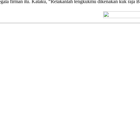
egala firman itu. Kataku, “Relakanlah tengkukmu dikenakan kuk raja
[+] Kuno