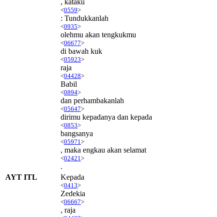
, kataku
<
0559
>
: Tundukkanlah
<
0935
>
olehmu akan tengkukmu
<
06677
>
di bawah kuk
<
05923
>
raja
<
04428
>
Babil
<
0894
>
dan perhambakanlah
<
05647
>
dirimu kepadanya dan kepada
<
0853
>
bangsanya
<
05971
>
, maka engkau akan selamat
<
02421
>
.
AYT ITL
Kepada
<
0413
>
Zedekia
<
06667
>
, raja