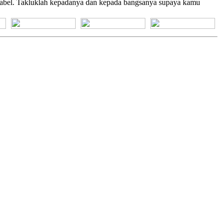
 Babel. Takluklah kepadanya dan kepada bangsanya supaya kamu
[+] Bhs. Suku
[+] Bhs. Indonesia
[+] Bhs. Inggris