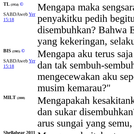
TL
©
Mengapa maka sengsara
(1954)
SABDAweb
Yer
penyakitku pedih begitu
15:18
disembuhkan? Bahwa En
yang kekeringan, selaku
BIS
©
Mengapa aku terus saj
(1985)
SABDAweb
Yer
dan tak sembuh-sembu
15:18
mengecewakan aku seper
musim kemarau?"
MILT
Mengapakah kesakitanku
(2008)
dan sukar disembuhkan
arus sungai yang semu, 
Shellabear 2011