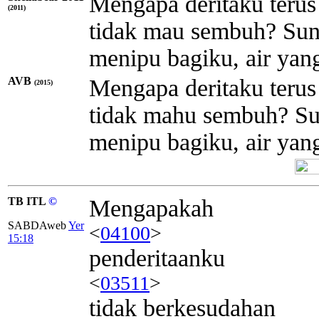
Mengapa deritaku terus 
(2011)
tidak mau sembuh? Sun
menipu bagiku, air yang
AVB
Mengapa deritaku terus 
(2015)
tidak mahu sembuh? Su
menipu bagiku, air yang
TB ITL
©
Mengapakah
SABDAweb
Yer
<
04100
>
15:18
penderitaanku
<
03511
>
tidak berkesudahan