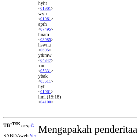
hyht
<
01961
>
wyh
<
01961
>
aprh
<
07495
>
hnam
<
03985
>
hswna
<
0605
>
ytkmw
<
04347
>
xun
<
05331
>
ybak
<
03511
>
hyh
<
01961
>
hml
(15:18)
<
04100
>
+TSK
TB
©
Mengapakah penderita
(1974)
SABDAweb
Yer