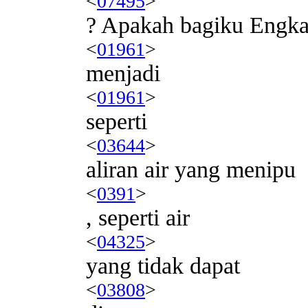
<
07495
>
? Apakah bagiku Engka
<
01961
>
menjadi
<
01961
>
seperti
<
03644
>
aliran air yang menipu
<
0391
>
, seperti air
<
04325
>
yang tidak dapat
<
03808
>