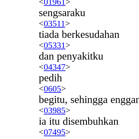
<
01961
>
sengsaraku
<
03511
>
tiada berkesudahan
<
05331
>
dan penyakitku
<
04347
>
pedih
<
0605
>
begitu, sehingga engga
<
03985
>
ia itu disembuhkan
<
07495
>