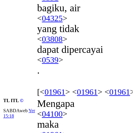
bagiku, air
<
04325
>
yang tidak
<
03808
>
dapat dipercayai
<
0539
>
.
[<
01961
> <
01961
> <
01961
TL ITL
©
Mengapa
SABDAweb
Yer
<
04100
>
15:18
maka