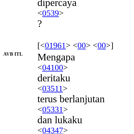
dipercaya
<
0539
>
?
[<
01961
> <
00
> <
00
>]
AVB ITL
Mengapa
<
04100
>
deritaku
<
03511
>
terus berlanjutan
<
05331
>
dan lukaku
<
04347
>