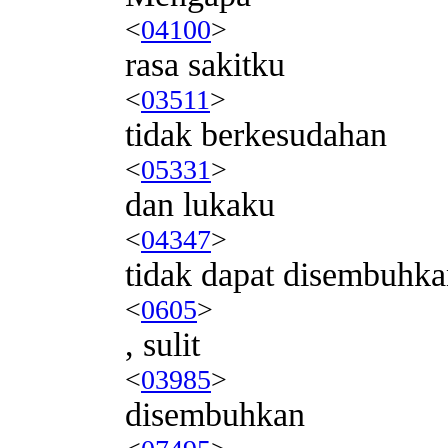
<
04100
>
rasa sakitku
<
03511
>
tidak berkesudahan
<
05331
>
dan lukaku
<
04347
>
tidak dapat disembuhk
<
0605
>
, sulit
<
03985
>
disembuhkan