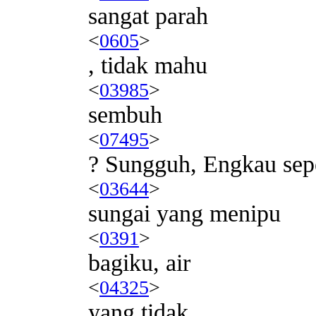
sangat parah
<
0605
>
, tidak mahu
<
03985
>
sembuh
<
07495
>
? Sungguh, Engkau sepe
<
03644
>
sungai yang menipu
<
0391
>
bagiku, air
<
04325
>
yang tidak