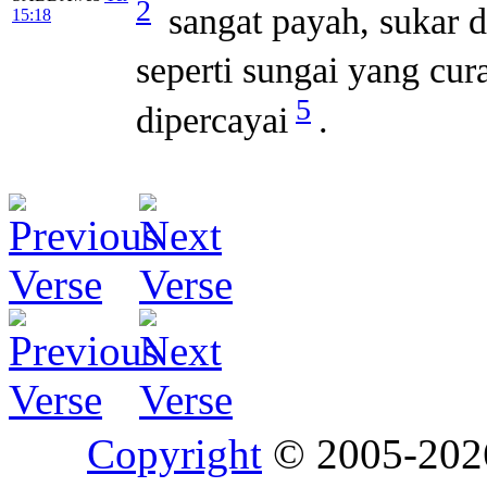
2
sangat payah, sukar
15:18
seperti sungai yang cur
5
dipercayai
.
Copyright
© 2005-20