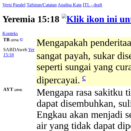
Versi Paralel
Tafsiran/Catatan
Analisa Kata
ITL - draft
Yeremia 15:18
Konteks
TB
©
Mengapakah penderitaa
(1974)
SABDAweb
Yer
sangat payah, sukar d
15:18
seperti sungai yang cur
c
dipercayai.
AYT
Mengapa rasa sakitku t
(2018)
dapat disembuhkan, su
Engkau akan menjadi sep
air yang tidak dapat di