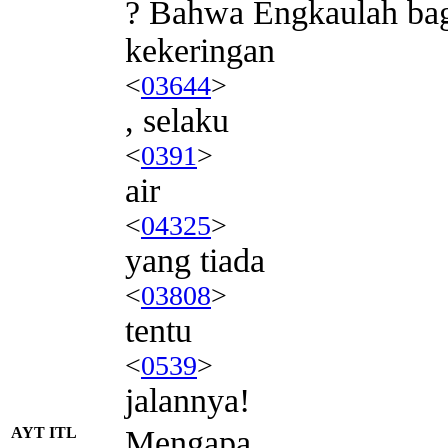
? Bahwa Engkaulah bag
kekeringan
<
03644
>
, selaku
<
0391
>
air
<
04325
>
yang tiada
<
03808
>
tentu
<
0539
>
jalannya!
AYT ITL
Mengapa