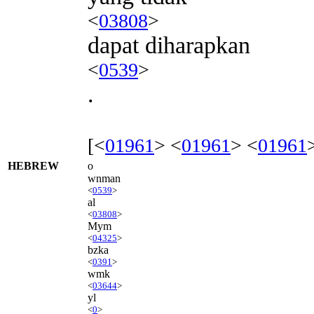
<
03808
>
dapat diharapkan
<
0539
>
.
[<
01961
> <
01961
> <
01961
HEBREW
o
wnman
<
0539
>
al
<
03808
>
Mym
<
04325
>
bzka
<
0391
>
wmk
<
03644
>
yl
<
0
>