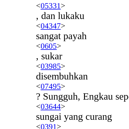
<
05331
>
, dan lukaku
<
04347
>
sangat payah
<
0605
>
, sukar
<
03985
>
disembuhkan
<
07495
>
? Sungguh, Engkau sepe
<
03644
>
sungai yang curang
<
0391
>