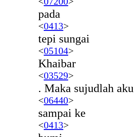
<
07200
>
pada
<
0413
>
tepi sungai
<
05104
>
Khaibar
<
03529
>
. Maka sujudlah ak
<
06440
>
sampai ke
<
0413
>