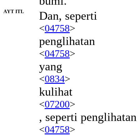
bumi.
AYT ITL
Dan, seperti
<
04758
>
penglihatan
<
04758
>
yang
<
0834
>
kulihat
<
07200
>
, seperti penglihatan
<
04758
>