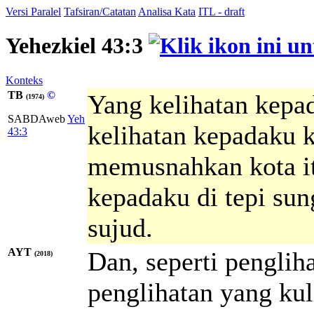
Versi Paralel
Tafsiran/Catatan
Analisa Kata
ITL - draft
Yehezkiel 43:3
Konteks
TB
©
Yang kelihatan kepad
(1974)
SABDAweb
Yeh
kelihatan kepadaku k
43:3
memusnahkan kota it
kepadaku di tepi su
sujud.
AYT
Dan, seperti pengliha
(2018)
penglihatan yang kul