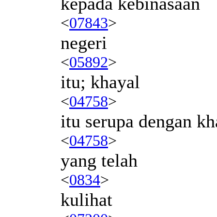
kepada kebinasaan
<
07843
>
negeri
<
05892
>
itu; khayal
<
04758
>
itu serupa dengan kh
<
04758
>
yang telah
<
0834
>
kulihat