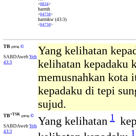
<
0834
>
harmh
<
04758
>
harmkw
(43:3)
<
04758
>
TB
©
Yang kelihatan kepad
(1974)
SABDAweb
Yeh
kelihatan kepadaku k
43:3
memusnahkan kota it
kepadaku di tepi su
sujud.
+TSK
1
TB
©
Yang kelihatan
kep
(1974)
SABDAweb
Yeh
1
43:3