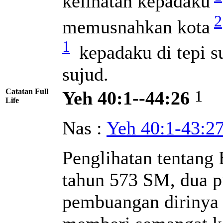
kelihatan kepadaku
2
memusnahkan kota
1
kepadaku di tepi s
sujud.
Catatan Full
1
Yeh 40:1--44:26
Life
Nas :
Yeh 40:1-43:2
Penglihatan tentang 
tahun 573 SM, dua p
pembuangan dirinya 