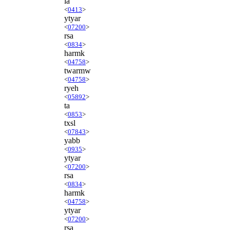
la
<
0413
>
ytyar
<
07200
>
rsa
<
0834
>
harmk
<
04758
>
twarmw
<
04758
>
ryeh
<
05892
>
ta
<
0853
>
txsl
<
07843
>
yabb
<
0935
>
ytyar
<
07200
>
rsa
<
0834
>
harmk
<
04758
>
ytyar
<
07200
>
rsa