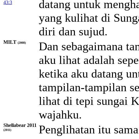
datang untuk mengha
43:3
yang kulihat di Sun
diri dan sujud.
MILT
Dan sebagaimana tam
(2008)
aku lihat adalah sepe
ketika aku datang u
tampilan-tampilan se
lihat di tepi sungai
wajahku.
Shellabear 2011
Penglihatan itu sama
(2011)