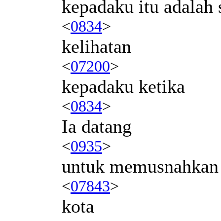
kepadaku itu adalah 
<
0834
>
kelihatan
<
07200
>
kepadaku ketika
<
0834
>
Ia datang
<
0935
>
untuk memusnahkan
<
07843
>
kota