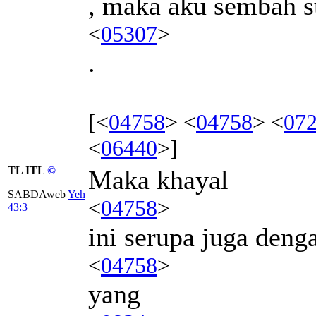
, maka aku sembah s
<
05307
>
.
[<
04758
> <
04758
> <
07
<
06440
>]
TL ITL
©
Maka khayal
SABDAweb
Yeh
<
04758
>
43:3
ini serupa juga deng
<
04758
>
yang