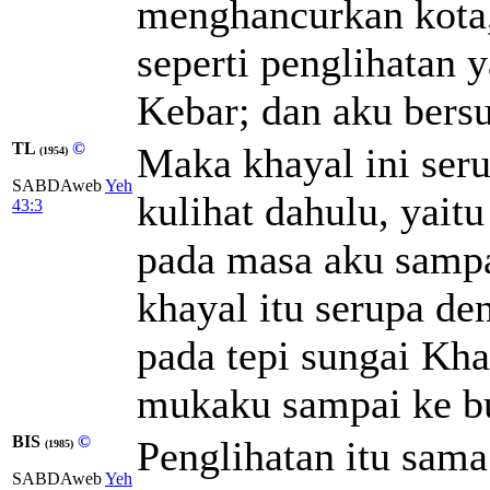
menghancurkan kota,
seperti penglihatan y
Kebar; dan aku bers
TL
©
Maka khayal ini ser
(1954)
SABDAweb
Yeh
kulihat dahulu, yait
43:3
pada masa aku sampa
khayal itu serupa de
pada tepi sungai Kh
mukaku sampai ke b
BIS
©
Penglihatan itu sama
(1985)
SABDAweb
Yeh