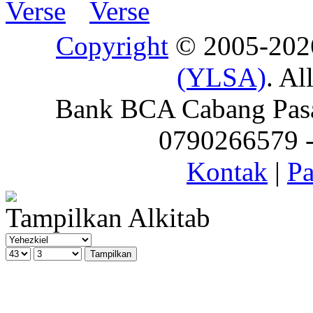
Copyright
© 2005-20
(YLSA)
. Al
Bank BCA Cabang Pasar
0790266579 - 
Kontak
|
Pa
Tampilkan Alkitab