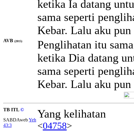
ketika Ia datang unt
sama seperti penglih
Kebar. Lalu aku pun 
AVB
Penglihatan itu sama
(2015)
ketika Dia datang u
sama seperti penglih
Kebar. Lalu aku pun 
TB ITL
©
Yang kelihatan
SABDAweb
Yeh
<
04758
>
43:3