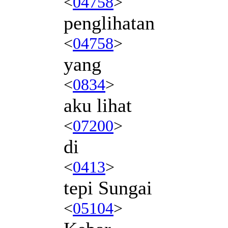
<
04758
>
penglihatan
<
04758
>
yang
<
0834
>
aku lihat
<
07200
>
di
<
0413
>
tepi Sungai
<
05104
>