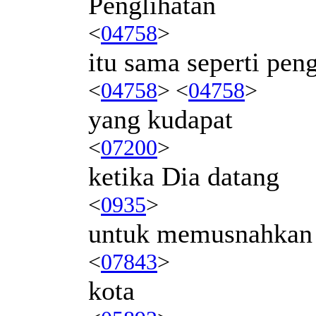
Penglihatan
<
04758
>
itu sama seperti pen
<
04758
> <
04758
>
yang kudapat
<
07200
>
ketika Dia datang
<
0935
>
untuk memusnahkan
<
07843
>
kota