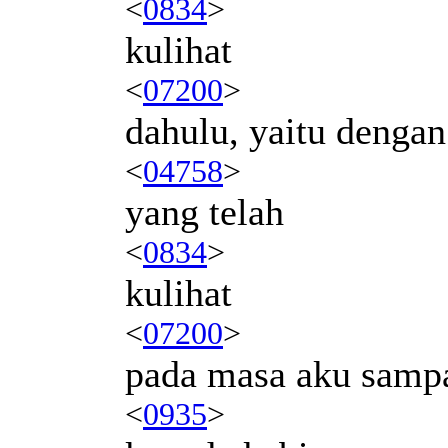
<
0834
>
kulihat
<
07200
>
dahulu, yaitu dengan
<
04758
>
yang telah
<
0834
>
kulihat
<
07200
>
pada masa aku samp
<
0935
>