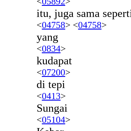
<
05892
>
itu, juga sama sepert
<
04758
> <
04758
>
yang
<
0834
>
kudapat
<
07200
>
di tepi
<
0413
>
Sungai
<
05104
>