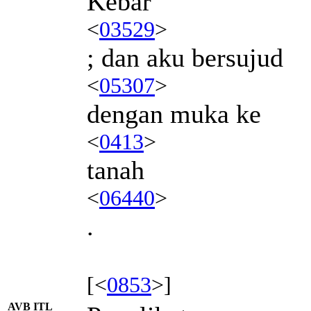
Kebar
<
03529
>
; dan aku bersujud
<
05307
>
dengan muka ke
<
0413
>
tanah
<
06440
>
.
[<
0853
>]
AVB ITL