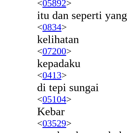
<
05892
>
itu dan seperti yang
<
0834
>
kelihatan
<
07200
>
kepadaku
<
0413
>
di tepi sungai
<
05104
>
Kebar
<
03529
>