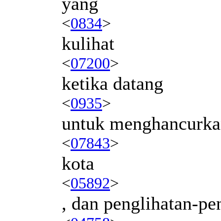
yang
<
0834
>
kulihat
<
07200
>
ketika datang
<
0935
>
untuk menghancurk
<
07843
>
kota
<
05892
>
, dan penglihatan-pen