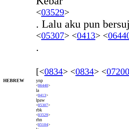
Kebar
<
03529
>
. Lalu aku pun bersu
<
05307
> <
0413
> <
0644
.
[<
0834
> <
0834
> <
0720
HEBREW
ynp
<
06440
>
la
<
0413
>
lpaw
<
05307
>
rbk
<
03529
>
rhn
<
05104
>