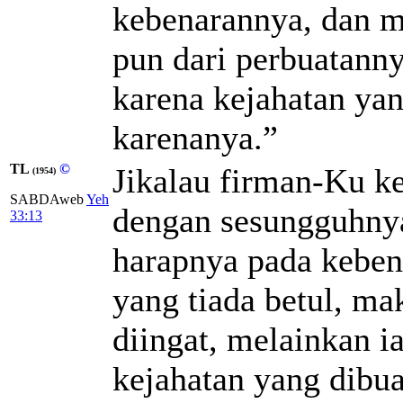
kebenarannya, dan me
pun dari perbuatanny
karena kejahatan yan
karenanya.”
TL
©
Jikalau firman-Ku k
(1954)
SABDAweb
Yeh
dengan sesungguhnya
33:13
harapnya pada keben
yang tiada betul, ma
diingat, melainkan i
kejahatan yang dibua