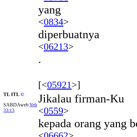
yang
<
0834
>
diperbuatnya
<
06213
>
.
[<
05921
>]
TL ITL
©
Jikalau firman-Ku
SABDAweb
Yeh
<
0559
>
33:13
kepada orang yang b
<
06662
>