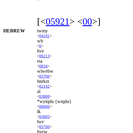
[<
05921
> <
00
>]
HEBREW
twmy
<
04191
>
wb
<
0
>
hve
<
06213
>
rsa
<
0834
>
wlwebw
<
05766
>
hnrkzt
<
02142
>
al
<
03808
>
*wytqdu {wtqdu}
<
06666
>
lk
<
03605
>
lwe
<
05766
>
hvew