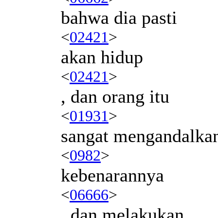
bahwa dia pasti
<
02421
>
akan hidup
<
02421
>
, dan orang itu
<
01931
>
sangat mengandalka
<
0982
>
kebenarannya
<
06666
>
, dan melakukan