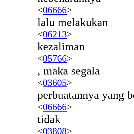
<
06666
>
lalu melakukan
<
06213
>
kezaliman
<
05766
>
, maka segala
<
03605
>
perbuatannya yang b
<
06666
>
tidak
<
03808
>