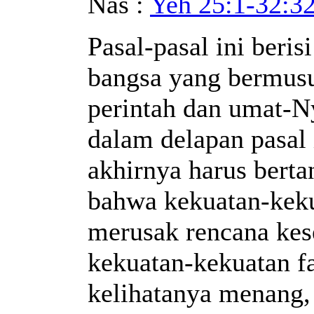
Nas :
Yeh 25:1-32:3
Pasal-pasal ini beris
bangsa yang bermusu
perintah dan umat-N
dalam delapan pasal
akhirnya harus bert
bahwa kekuatan-keku
merusak rencana kes
kekuatan-kekuatan f
kelihatanya menang,