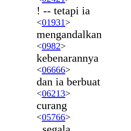
! -- tetapi ia
<
01931
>
mengandalkan
<
0982
>
kebenarannya
<
06666
>
dan ia berbuat
<
06213
>
curang
<
05766
>
, segala