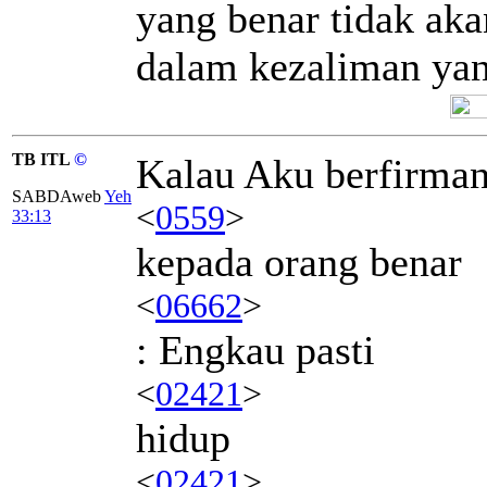
yang benar tidak aka
dalam kezaliman yan
TB ITL
©
Kalau Aku berfirma
SABDAweb
Yeh
<
0559
>
33:13
kepada orang benar
<
06662
>
: Engkau pasti
<
02421
>
hidup
<
02421
>