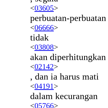
<
03605
>
perbuatan-perbuatan
<
06666
>
tidak
<
03808
>
akan diperhitungkan
<
02142
>
, dan ia harus mati
<
04191
>
dalam kecurangan
<
05766
>