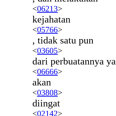
<
06213
>
kejahatan
<
05766
>
, tidak satu pun
<
03605
>
dari perbuatannya y
<
06666
>
akan
<
03808
>
diingat
<
02142
>