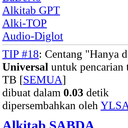
Alkitab GPT
Alki-TOP
Audio-Diglot
TIP #18
: Centang "Hanya 
Universal
untuk pencarian t
TB [
SEMUA
]
dibuat dalam
0.03
detik
dipersembahkan oleh
YLS
Alkitab SABDA