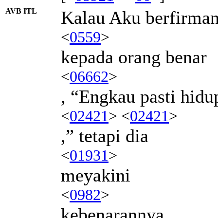
AVB ITL
Kalau Aku berfirma
<
0559
>
kepada orang benar
<
06662
>
, “Engkau pasti hidu
<
02421
> <
02421
>
,” tetapi dia
<
01931
>
meyakini
<
0982
>
kebenarannya