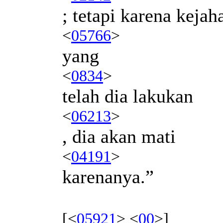
; tetapi karena kejah
<
05766
>
yang
<
0834
>
telah dia lakukan
<
06213
>
, dia akan mati
<
04191
>
karenanya.”
[<
05921
> <
00
>]