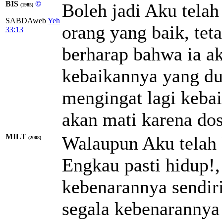
BIS
©
Boleh jadi Aku tela
(1985)
SABDAweb
Yeh
orang yang baik, teta
33:13
berharap bahwa ia a
kebaikannya yang dul
mengingat lagi keba
akan mati karena do
MILT
Walaupun Aku telah 
(2008)
Engkau pasti hidup!,
kebenarannya sendir
segala kebenarannya