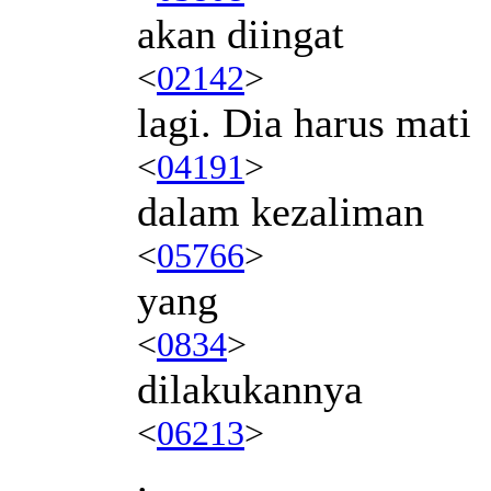
akan diingat
<
02142
>
lagi. Dia harus mati
<
04191
>
dalam kezaliman
<
05766
>
yang
<
0834
>
dilakukannya
<
06213
>
.