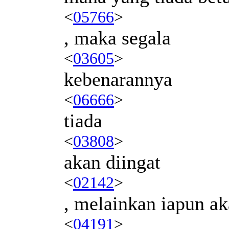
<
05766
>
, maka segala
<
03605
>
kebenarannya
<
06666
>
tiada
<
03808
>
akan diingat
<
02142
>
, melainkan iapun ak
<
04191
>