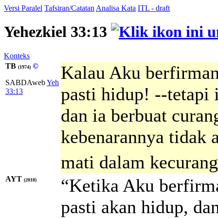
Versi Paralel
Tafsiran/Catatan
Analisa Kata
ITL - draft
Yehezkiel 33:13
Konteks
TB
©
Kalau Aku berfirman
(1974)
SABDAweb
Yeh
pasti hidup! --tetap
33:13
dan ia berbuat curan
kebenarannya tidak a
mati dalam kecurang
AYT
“Ketika Aku berfirm
(2018)
pasti akan hidup, da