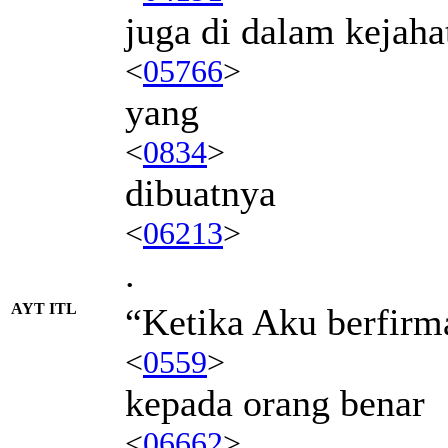
juga di dalam kejaha
<
05766
>
yang
<
0834
>
dibuatnya
<
06213
>
.
AYT ITL
“Ketika Aku berfirm
<
0559
>
kepada orang benar
<
06662
>