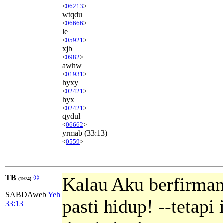
<
06213
>
wtqdu
<
06666
>
le
<
05921
>
xjb
<
0982
>
awhw
<
01931
>
hyxy
<
02421
>
hyx
<
02421
>
qydul
<
06662
>
yrmab
(33:13)
<
0559
>
TB
©
Kalau Aku berfirman
(1974)
SABDAweb
Yeh
pasti hidup! --tetap
33:13