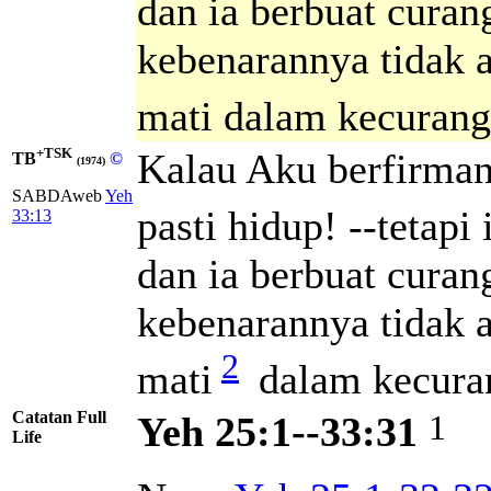
dan ia berbuat curan
kebenarannya tidak a
mati dalam kecurang
+TSK
Kalau Aku berfirman
TB
©
(1974)
SABDAweb
Yeh
pasti hidup! --tetap
33:13
dan ia berbuat curan
kebenarannya tidak a
2
mati
dalam kecuran
Catatan Full
1
Yeh 25:1--33:31
Life