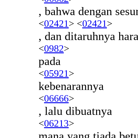
, bahwa dengan sesu
<
02421
> <
02421
>
, dan ditaruhnya har
<
0982
>
pada
<
05921
>
kebenarannya
<
06666
>
, lalu dibuatnya
<
06213
>
mana yang tiada betu