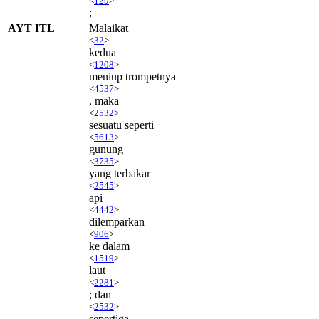
<
129
>
;
AYT ITL
Malaikat
<
32
>
kedua
<
1208
>
meniup trompetnya
<
4537
>
, maka
<
2532
>
sesuatu seperti
<
5613
>
gunung
<
3735
>
yang terbakar
<
2545
>
api
<
4442
>
dilemparkan
<
906
>
ke dalam
<
1519
>
laut
<
2281
>
; dan
<
2532
>
sepertiga