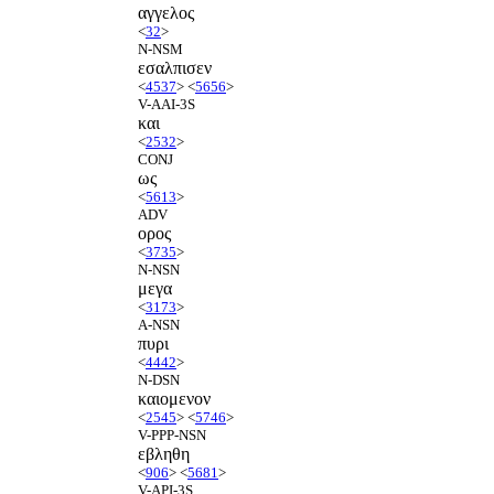
αγγελος
<
32
>
N-NSM
εσαλπισεν
<
4537
> <
5656
>
V-AAI-3S
και
<
2532
>
CONJ
ως
<
5613
>
ADV
ορος
<
3735
>
N-NSN
μεγα
<
3173
>
A-NSN
πυρι
<
4442
>
N-DSN
καιομενον
<
2545
> <
5746
>
V-PPP-NSN
εβληθη
<
906
> <
5681
>
V-API-3S