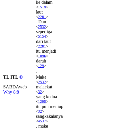
ke dalam
<
1519
>
laut
<
2281
>
. Dan
<
2532
>
sepertiga
<
5154
>
dari laut
<
2281
>
itu menjadi
<
1096
>
darah
<
129
>
,
TL ITL
©
Maka
<
2532
>
SABDAweb
malaekat
Why 8:8
<
32
>
yang kedua
<
1208
>
itu pun meniup
<
32
>
sangkakalanya
<
4537
>
, maka