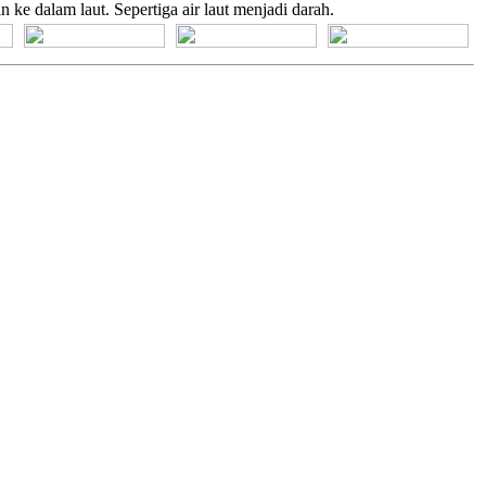
e dalam laut. Sepertiga air laut menjadi darah.
[+] Bhs. Suku
[+] Bhs. Indonesia
[+] Bhs. Inggris