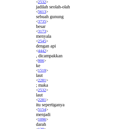
<
2532
>
jadilah seolah-olah
<
5613
>
sebuah gunung
<
3735
>
besar
<
3173
>
menyala
<
2545
>
dengan api
<
4442
>
, dicampakkan
<
906
>
ke
<
1519
>
laut
<
2281
>
; maka
<
2532
>
laut
<
2281
>
itu sepertiganya
<
5154
>
menjadi
<
1096
>
darah