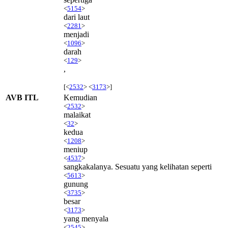
<
5154
>
dari laut
<
2281
>
menjadi
<
1096
>
darah
<
129
>
,
[<
2532
> <
3173
>]
AVB ITL
Kemudian
<
2532
>
malaikat
<
32
>
kedua
<
1208
>
meniup
<
4537
>
sangkakalanya. Sesuatu yang kelihatan seperti
<
5613
>
gunung
<
3735
>
besar
<
3173
>
yang menyala
<
2545
>