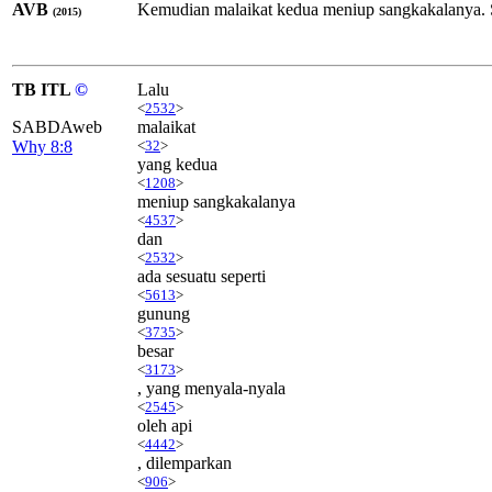
AVB
Kemudian malaikat kedua meniup sangkakalanya. Se
(2015)
TB ITL
©
Lalu
<
2532
>
SABDAweb
malaikat
Why 8:8
<
32
>
yang kedua
<
1208
>
meniup sangkakalanya
<
4537
>
dan
<
2532
>
ada sesuatu seperti
<
5613
>
gunung
<
3735
>
besar
<
3173
>
, yang menyala-nyala
<
2545
>
oleh api
<
4442
>
, dilemparkan
<
906
>