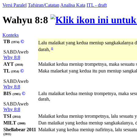
Versi Paralel
Tafsiran/Catatan
Analisa Kata
ITL - draft
Wahyu 8:8
Konteks
TB
©
Lalu malaikat yang kedua meniup sangkakalanya da
(1974)
o
darah,
SABDAweb
Why 8:8
AYT
Malaikat kedua meniup trompetnya, maka sesuatu se
(2018)
TL
©
Maka malaekat yang kedua itu pun meniup sangkaka
(1954)
SABDAweb
Why 8:8
BIS
©
Lalu malaikat kedua meniup trompetnya, maka sesu
(1985)
darah,
SABDAweb
Why 8:8
TSI
Malaikat kedua meniup terompetnya, lalu sesuatu y
(2014)
MILT
Dan malaikat yang kedua meniup sangkakalanya, dan
(2008)
Shellabear 2011
Malaikat yang kedua meniup nafirinya, lalu sesuat
(2011)