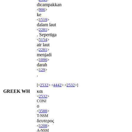
dicampakkan
<
906
>
ke
<
1519
>
dalam laut
<
2281
>
. Sepertiga
<
5154
>
air laut
<
2281
>
menjadi
<
1096
>
darah
<
129
>
.
[<
2532
> <
4442
> <
2532
>]
GREEK WH
και
<
2532
>
CONJ
ο
<
3588
>
T-NSM
δευτερος
<
1208
>
A-NSM