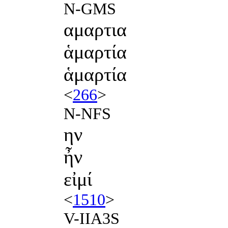
N-GMS
αμαρτια
ἁμαρτία
ἁμαρτία
<
266
>
N-NFS
ην
ἦν
εἰμί
<
1510
>
V-IIA3S