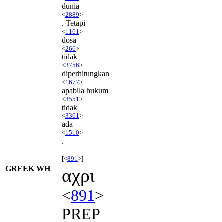
dunia
<
2889
>
. Tetapi
<
1161
>
dosa
<
266
>
tidak
<
3756
>
diperhitungkan
<
1677
>
apabila hukum
<
3551
>
tidak
<
3361
>
ada
<
1510
>
.
[<
891
>]
GREEK WH
αχρι
<
891
>
PREP