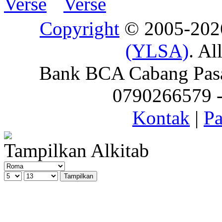
Copyright
© 2005-20
(YLSA)
. Al
Bank BCA Cabang Pasar
0790266579 - 
Kontak
|
Pa
Tampilkan Alkitab