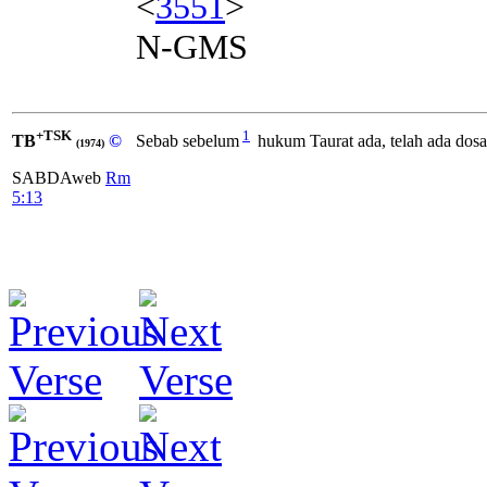
<
3551
>
N-GMS
+TSK
1
TB
©
Sebab sebelum
hukum Taurat ada, telah ada dosa
(1974)
SABDAweb
Rm
5:13