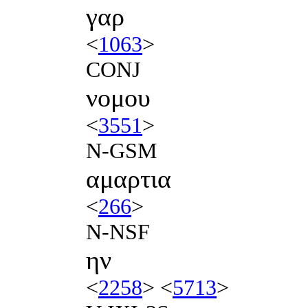
γαρ
<
1063
>
CONJ
νομου
<
3551
>
N-GSM
αμαρτια
<
266
>
N-NSF
ην
<
2258
> <
5713
>