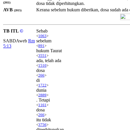
(2011)
dosa tidak diperhitungkan.
AVB
Kerana sebelum hukum diberikan, dosa sudah ada di
(2015)
TB ITL
©
Sebab
<
1063
>
SABDAweb
Rm
sebelum
5:13
<
891
>
hukum Taurat
<
3551
>
ada, telah ada
<
1510
>
dosa
<
266
>
di
<
1722
>
dunia
<
2889
>
. Tetapi
<
1161
>
dosa
<
266
>
itu tidak
<
3756
>
diperhitungkan