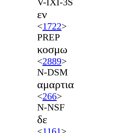
V-IXI-3S
εν
<
1722
>
PREP
κοσμω
<
2889
>
N-DSM
αμαρτια
<
266
>
N-NSF
δε
<
1161
>