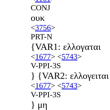
CONJ
ουκ
<
3756
>
PRT-N
{VAR1: ελλογαται
<
1677
> <
5743
>
V-PPI-3S
} {VAR2: ελλογειται
<
1677
> <
5743
>
V-PPI-3S
} μη