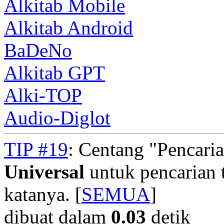
Alkitab Mobile
Alkitab Android
BaDeNo
Alkitab GPT
Alki-TOP
Audio-Diglot
TIP #19
: Centang "Pencari
Universal
untuk pencarian t
katanya. [
SEMUA
]
dibuat dalam
0.03
detik