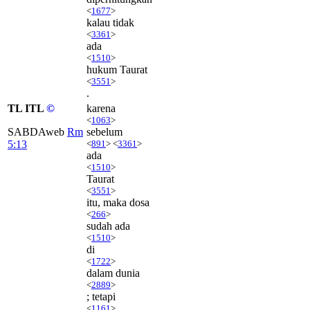
<
1677
>
kalau tidak
<
3361
>
ada
<
1510
>
hukum Taurat
<
3551
>
.
TL ITL
©
karena
<
1063
>
SABDAweb
Rm
sebelum
5:13
<
891
> <
3361
>
ada
<
1510
>
Taurat
<
3551
>
itu, maka dosa
<
266
>
sudah ada
<
1510
>
di
<
1722
>
dalam dunia
<
2889
>
; tetapi
<
1161
>