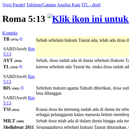
Versi Paralel
Tafsiran/Catatan
Analisa Kata
ITL - draft
Roma 5:13
Konteks
TB
©
Sebab sebelum hukum Taurat ada, telah ada dosa di 
(1974)
SABDAweb
Rm
5:13
AYT
Sebab, dosa sudah ada di dunia sebelum Hukum Taur
(2018)
TL
©
karena sebelum ada Taurat itu, maka dosa sudah ada 
(1954)
SABDAweb
Rm
5:13
BIS
©
Sebelum hukum agama Yahudi diberikan, dosa sudah
(1985)
bisa dilanggar.
SABDAweb
Rm
5:13
TSI
Kuasa dosa itu memang sudah ada di dunia ini se
(2014)
sebagai pelanggaran kalau manusia belum mendeng
MILT
Sebab dosa telah ada di dalam dunia hingga ada tora
(2008)
Shellabear 2011
Sesungguhnya sebelum hukum Taurat diturunkan, do