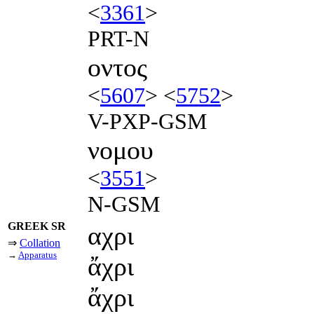
<
3361
>
PRT-N
οντος
<
5607
> <
5752
>
V-PXP-GSM
νομου
<
3551
>
N-GSM
GREEK SR
αχρι
⇒
Collation
→
Apparatus
ἄχρι
ἄχρι