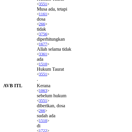
<
3551
>
Musa ada, tetapi
<
1161
>
dosa
<
266
>
tidak
<
3756
>
diperhitungkan
<
1677
>
Allah selama tidak
<
3361
>
ada
<
1510
>
Hukum Taurat
<
3551
>
.
AVB ITL
Kerana
<
1063
>
sebelum hukum
<
3551
>
diberikan, dosa
<
266
>
sudah ada
<
1510
>
di
<
1722
>