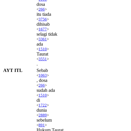
dosa
<
266
>
itu tiada
<
3756
>
dihisab
<
1677
>
selagi tidak
<
3361
>
ada
<
1510
>
Taurat
<
3551
>
.
AYT ITL
Sebab
<
1063
>
, dosa
<
266
>
sudah ada
<
1510
>
di
<
1722
>
dunia
<
2889
>
sebelum
<
891
>
Hukum Taurat