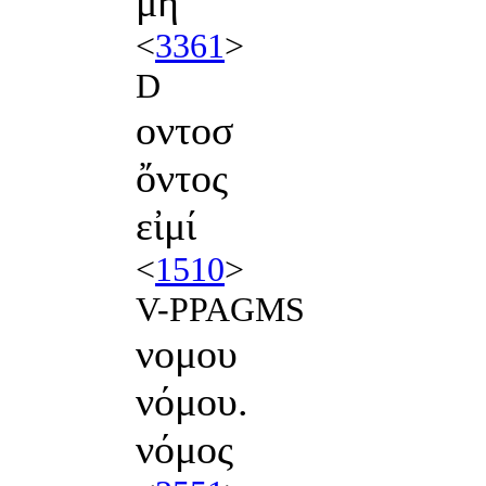
μή
<
3361
>
D
οντοσ
ὄντος
εἰμί
<
1510
>
V-PPAGMS
νομου
νόμου.
νόμος