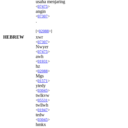
usaha menjaring
<
07475
>
angin
<
07307
>
.
[<
02088
>]
HEBREW
xwr
<
07307
>
Nwyer
<
07475
>
awh
<
01931
>
hz
<
02088
>
Mgs
<
01571
>
ytedy
<
03045
>
twlkvw
<
05531
>
twllwh
<
01947
>
tedw
<
03045
>
hmkx