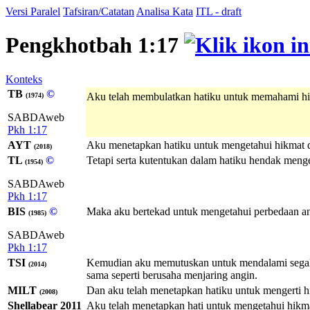
Versi Paralel
Tafsiran/Catatan
Analisa Kata
ITL - draft
Pengkhotbah 1:17
Konteks
TB
©
Aku telah membulatkan hatiku untuk memahami h
(1974)
SABDAweb
Pkh 1:17
AYT
Aku menetapkan hatiku untuk mengetahui hikmat d
(2018)
TL
©
Tetapi serta kutentukan dalam hatiku hendak meng
(1954)
SABDAweb
Pkh 1:17
BIS
©
Maka aku bertekad untuk mengetahui perbedaan anta
(1985)
SABDAweb
Pkh 1:17
TSI
Kemudian aku memutuskan untuk mendalami segala s
(2014)
sama seperti berusaha menjaring angin.
MILT
Dan aku telah menetapkan hatiku untuk mengerti h
(2008)
Shellabear 2011
Aku telah menetapkan hati untuk mengetahui hikm