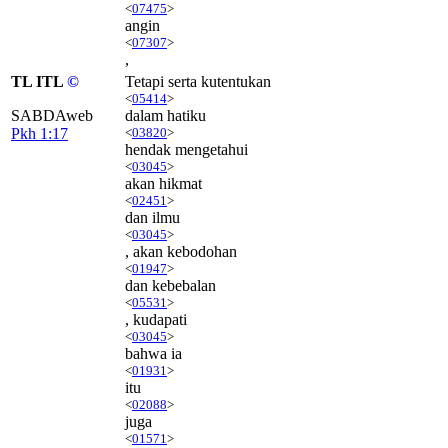
<
07475
>
angin
<
07307
>
,
TL ITL
©
Tetapi serta kutentukan
<
05414
>
SABDAweb
dalam hatiku
Pkh 1:17
<
03820
>
hendak mengetahui
<
03045
>
akan hikmat
<
02451
>
dan ilmu
<
03045
>
, akan kebodohan
<
01947
>
dan kebebalan
<
05531
>
, kudapati
<
03045
>
bahwa ia
<
01931
>
itu
<
02088
>
juga
<
01571
>