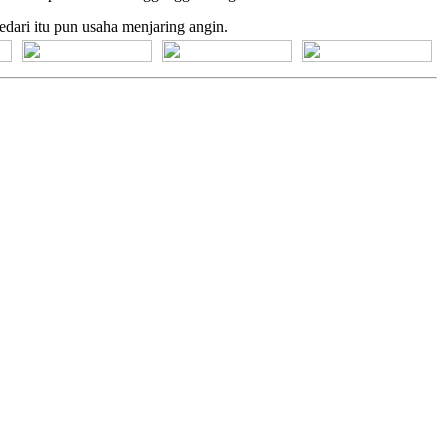
dari itu pun usaha menjaring angin.
[+] Bhs. Suku
[+] Bhs. Indonesia
[+] Bhs. Inggris