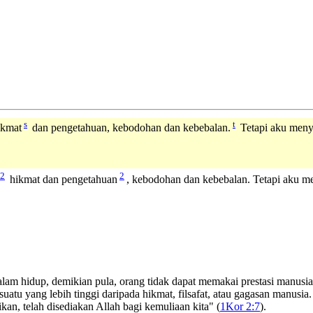
s
t
ikmat
dan pengetahuan, kebodohan dan kebebalan.
Tetapi aku menya
2
2
hikmat dan pengetahuan
, kebodohan dan kebebalan. Tetapi aku m
am hidup, demikian pula, orang tidak dapat memakai prestasi manusia
tu yang lebih tinggi daripada hikmat, filsafat, atau gagasan manusia. 
kan, telah disediakan Allah bagi kemuliaan kita" (
1Kor 2:7
).