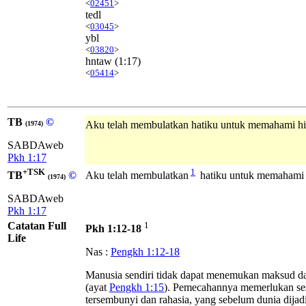
<
02451
>
tedl
<
03045
>
ybl
<
03820
>
hntaw
(1:17)
<
05414
>
TB
©
Aku telah membulatkan hatiku untuk memahami h
(1974)
SABDAweb
Pkh 1:17
+TSK
1
TB
©
Aku telah membulatkan
hatiku untuk memahami
(1974)
SABDAweb
Pkh 1:17
Catatan Full
1
Pkh 1:12-18
Life
Nas :
Pengkh 1:12-18
Manusia sendiri tidak dapat menemukan maksud dal
(ayat
Pengkh 1:15
). Pemecahannya memerlukan sesua
tersembunyi dan rahasia, yang sebelum dunia dijadi