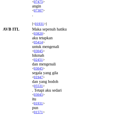
<
07475
>
angin
<
07307
>
.
[<
01931
>]
AVB ITL
Maka sepenuh hatiku
<
03820
>
aku tetapkan
<
05414
>
untuk mengenali
<
03045
>
hikmah
<
02451
>
dan mengenali
<
03045
>
segala yang gila
<
01947
>
dan yang bodoh
<
05531
>
. Tetapi aku sedari
<
03045
>
itu
<
01931
>
pun
<
01571
>