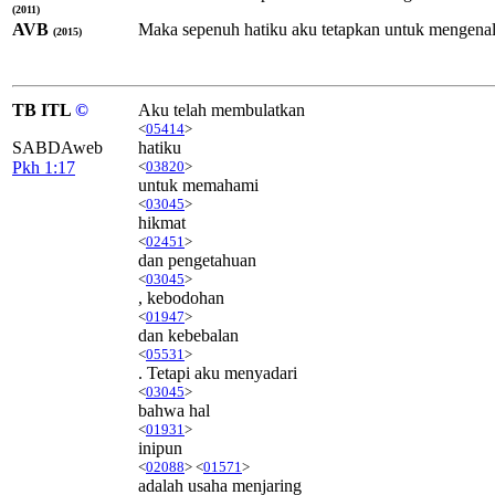
(2011)
AVB
Maka sepenuh hatiku aku tetapkan untuk mengenali
(2015)
TB ITL
©
Aku telah membulatkan
<
05414
>
SABDAweb
hatiku
Pkh 1:17
<
03820
>
untuk memahami
<
03045
>
hikmat
<
02451
>
dan pengetahuan
<
03045
>
, kebodohan
<
01947
>
dan kebebalan
<
05531
>
. Tetapi aku menyadari
<
03045
>
bahwa hal
<
01931
>
inipun
<
02088
> <
01571
>
adalah usaha menjaring