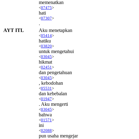
memenatkan
<
07475
>
hati
<
07307
>
.
AYT ITL
Aku menetapkan
<
05414
>
hatiku
<
03820
>
untuk mengetahui
<
03045
>
hikmat
<
02451
>
dan pengetahuan
<
03045
>
, kebodohan
<
05531
>
dan kebebalan
<
01947
>
. Aku mengerti
<
03045
>
bahwa
<
01571
>
ini
<
02088
>
pun usaha mengejar