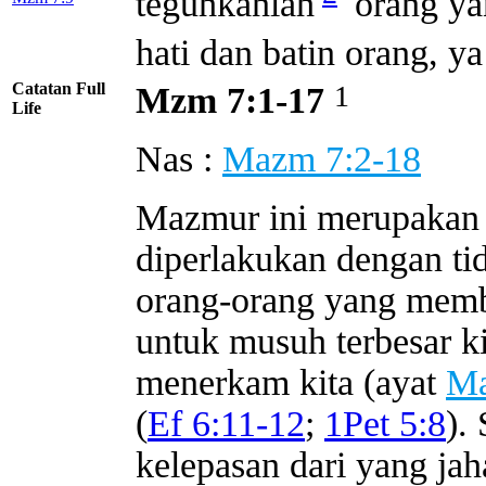
teguhkanlah
orang ya
hati dan batin orang, ya
Catatan Full
1
Mzm 7:1-17
Life
Nas :
Mazm 7:2-18
Mazmur ini merupakan 
diperlakukan dengan tid
orang-orang yang membe
untuk musuh terbesar ki
menerkam kita (ayat
Ma
(
Ef 6:11-12
;
1Pet 5:8
).
kelepasan dari yang jah