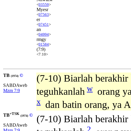
<
03559
>
Myesr
<
07563
>
er
<
07451
>
an
<
04994
>
rmgy
<
01584
>
(7:9)
<7:10>
TB
©
(7-10) Biarlah berakhir 
(1974)
SABDAweb
w
teguhkanlah
orang ya
Mzm 7:9
x
dan batin orang, ya A
+TSK
TB
©
(7-10) Biarlah berakhir
(1974)
SABDAweb
2
Mzm 7:9