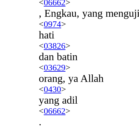
<
06662
>
, Engkau, yang menguj
<
0974
>
hati
<
03826
>
dan batin
<
03629
>
orang, ya Allah
<
0430
>
yang adil
<
06662
>
.