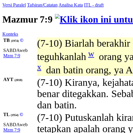
Versi Paralel
Tafsiran/Catatan
Analisa Kata
ITL - draft
Mazmur 7:9
Konteks
TB
©
(7-10) Biarlah berakhir 
(1974)
SABDAweb
w
teguhkanlah
orang ya
Mzm 7:9
x
dan batin orang, ya A
AYT
(7-10) Kiranya, kejahata
(2018)
benar ditegakkan. Sebab
dan batin.
TL
©
(7-10) Putuskanlah kira
(1954)
SABDAweb
tetapkan apalah orang 
Mzm 7:9