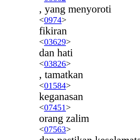
, yang menyoroti
<
0974
>
fikiran
<
03629
>
dan hati
<
03826
>
, tamatkan
<
01584
>
keganasan
<
07451
>
orang zalim
<
07563
>