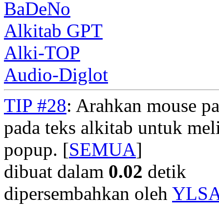
BaDeNo
Alkitab GPT
Alki-TOP
Audio-Diglot
TIP #28
: Arahkan mouse pad
pada teks alkitab untuk meli
popup. [
SEMUA
]
dibuat dalam
0.02
detik
dipersembahkan oleh
YLS