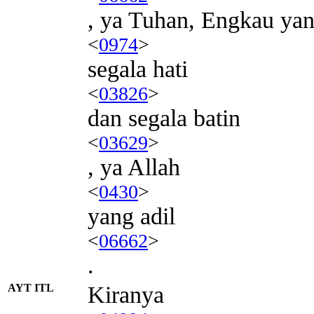
, ya Tuhan, Engkau ya
<
0974
>
segala hati
<
03826
>
dan segala batin
<
03629
>
, ya Allah
<
0430
>
yang adil
<
06662
>
.
AYT ITL
Kiranya