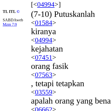
[<
04994
>]
TL ITL
©
(7-10) Putuskanlah
SABDAweb
<
01584
>
Mzm 7:9
kiranya
<
04994
>
kejahatan
<
07451
>
orang fasik
<
07563
>
, tetapi tetapkan
<
03559
>
apalah orang yang bena
<
06662
>