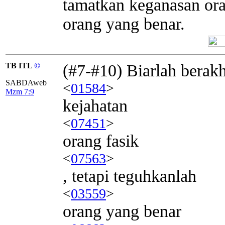
tamatkan keganasan ora
orang yang benar.
TB ITL
©
(#7-#10) Biarlah berakh
SABDAweb
<
01584
>
Mzm 7:9
kejahatan
<
07451
>
orang fasik
<
07563
>
, tetapi teguhkanlah
<
03559
>
orang yang benar