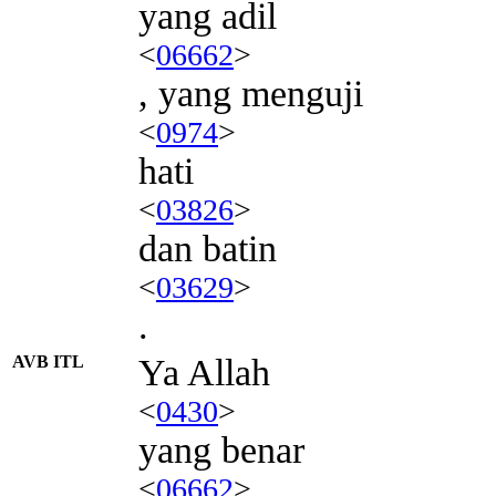
yang adil
<
06662
>
, yang menguji
<
0974
>
hati
<
03826
>
dan batin
<
03629
>
.
AVB ITL
Ya Allah
<
0430
>
yang benar
<
06662
>