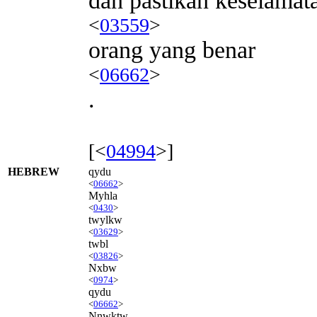
dan pastikan keselamat
<
03559
>
orang yang benar
<
06662
>
.
[<
04994
>]
HEBREW
qydu
<
06662
>
Myhla
<
0430
>
twylkw
<
03629
>
twbl
<
03826
>
Nxbw
<
0974
>
qydu
<
06662
>
Nnwktw