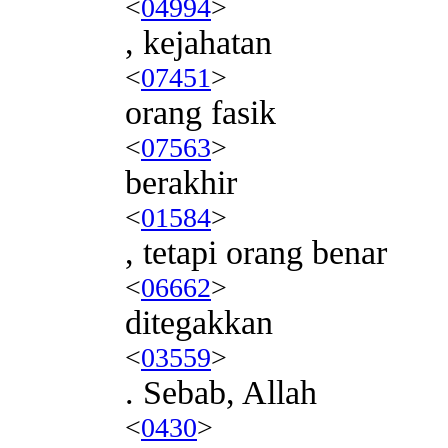
<
04994
>
, kejahatan
<
07451
>
orang fasik
<
07563
>
berakhir
<
01584
>
, tetapi orang benar
<
06662
>
ditegakkan
<
03559
>
. Sebab, Allah
<
0430
>