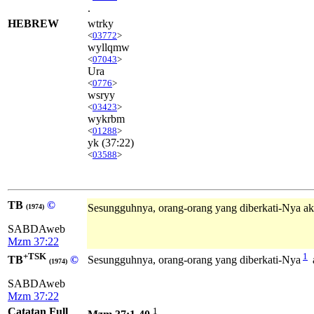
.
HEBREW
wtrky
<
03772
>
wyllqmw
<
07043
>
Ura
<
0776
>
wsryy
<
03423
>
wykrbm
<
01288
>
yk
(37:22)
<
03588
>
TB
©
Sesungguhnya, orang-orang yang diberkati-Nya aka
(1974)
SABDAweb
Mzm 37:22
+TSK
1
TB
©
Sesungguhnya, orang-orang yang diberkati-Nya
(1974)
SABDAweb
Mzm 37:22
Catatan Full
1