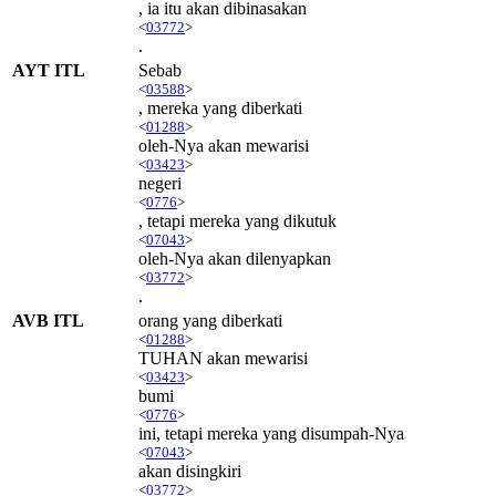
, ia itu akan dibinasakan
<
03772
>
.
AYT ITL
Sebab
<
03588
>
, mereka yang diberkati
<
01288
>
oleh-Nya akan mewarisi
<
03423
>
negeri
<
0776
>
, tetapi mereka yang dikutuk
<
07043
>
oleh-Nya akan dilenyapkan
<
03772
>
.
AVB ITL
orang yang diberkati
<
01288
>
TUHAN akan mewarisi
<
03423
>
bumi
<
0776
>
ini, tetapi mereka yang disumpah-Nya
<
07043
>
akan disingkiri
<
03772
>