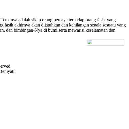
 Temanya adalah sikap orang percaya terhadap orang fasik yang
g fasik akhirnya akan dijatuhkan dan kehilangan segala sesuatu yang
gan, dan bimbingan-Nya di bumi serta mewarisi keselamatan dan
[+] Bhs. Inggris
served.
Oeniyati