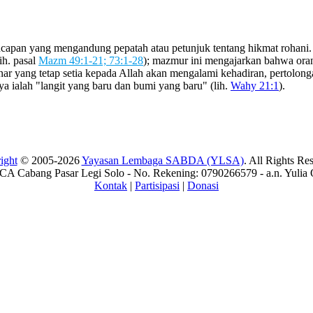
ucapan yang mengandung pepatah atau petunjuk tentang hikmat rohani.
ih. pasal
Mazm 49:1-21; 73:1-28
); mazmur ini mengajarkan bahwa oran
nar yang tetap setia kepada Allah akan mengalami kehadiran, pertolon
ya ialah "langit yang baru dan bumi yang baru" (lih.
Wahy 21:1
).
ight
© 2005-2026
Yayasan Lembaga SABDA (YLSA)
. All Rights Re
A Cabang Pasar Legi Solo - No. Rekening: 0790266579 - a.n. Yulia 
Kontak
|
Partisipasi
|
Donasi