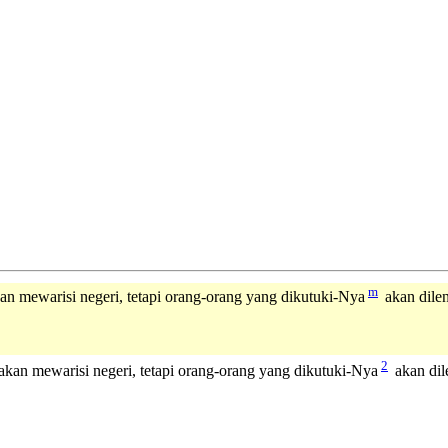
m
n mewarisi negeri, tetapi orang-orang yang dikutuki-Nya
akan dile
2
akan mewarisi negeri, tetapi orang-orang yang dikutuki-Nya
akan di