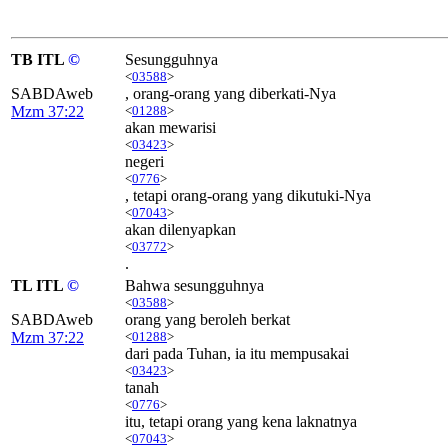
TB ITL
©
Sesungguhnya
<
03588
>
SABDAweb
, orang-orang yang diberkati-Nya
Mzm 37:22
<
01288
>
akan mewarisi
<
03423
>
negeri
<
0776
>
, tetapi orang-orang yang dikutuki-Nya
<
07043
>
akan dilenyapkan
<
03772
>
.
TL ITL
©
Bahwa sesungguhnya
<
03588
>
SABDAweb
orang yang beroleh berkat
Mzm 37:22
<
01288
>
dari pada Tuhan, ia itu mempusakai
<
03423
>
tanah
<
0776
>
itu, tetapi orang yang kena laknatnya
<
07043
>