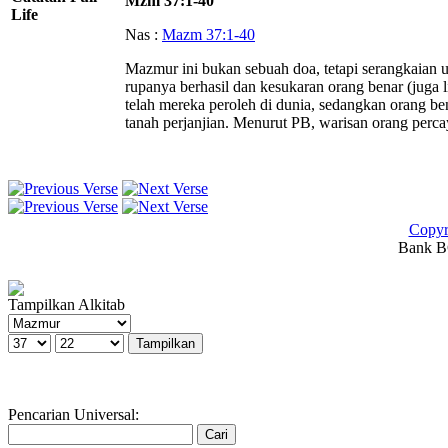
Mzm 37:1-40
Life
Nas :
Mazm 37:1-40
Mazmur ini bukan sebuah doa, tetapi serangkaian 
rupanya berhasil dan kesukaran orang benar (juga l
telah mereka peroleh di dunia, sedangkan orang be
tanah perjanjian. Menurut PB, warisan orang perca
Copyr
Bank BC
Tampilkan Alkitab
Pencarian Universal: