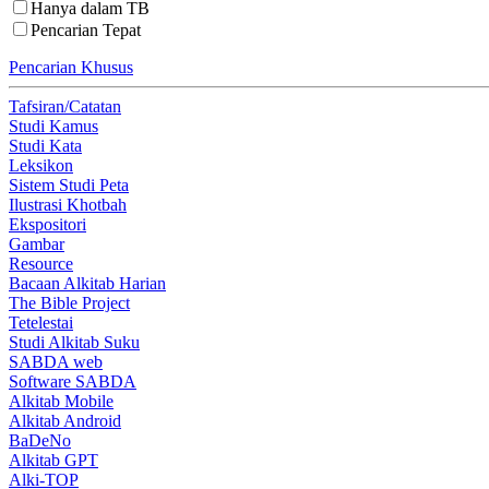
Hanya dalam TB
Pencarian Tepat
Pencarian Khusus
Tafsiran/Catatan
Studi Kamus
Studi Kata
Leksikon
Sistem Studi Peta
Ilustrasi Khotbah
Ekspositori
Gambar
Resource
Bacaan Alkitab Harian
The Bible Project
Tetelestai
Studi Alkitab Suku
SABDA web
Software SABDA
Alkitab Mobile
Alkitab Android
BaDeNo
Alkitab GPT
Alki-TOP