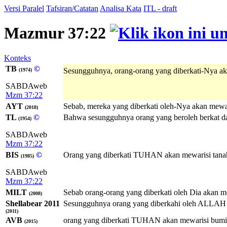
Versi Paralel
Tafsiran/Catatan
Analisa Kata
ITL - draft
Mazmur 37:22
Konteks
TB
©
Sesungguhnya, orang-orang yang diberkati-Nya aka
(1974)
SABDAweb
Mzm 37:22
AYT
Sebab, mereka yang diberkati oleh-Nya akan mewar
(2018)
TL
©
Bahwa sesungguhnya orang yang beroleh berkat dari
(1954)
SABDAweb
Mzm 37:22
BIS
©
Orang yang diberkati TUHAN akan mewarisi tanah i
(1985)
SABDAweb
Mzm 37:22
MILT
Sebab orang-orang yang diberkati oleh Dia akan me
(2008)
Shellabear 2011
Sesungguhnya orang yang diberkahi oleh ALLAH a
(2011)
AVB
orang yang diberkati TUHAN akan mewarisi bumi i
(2015)