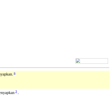
[+] Bhs. Inggris
n
nyapkan.
3
lenyapkan
.