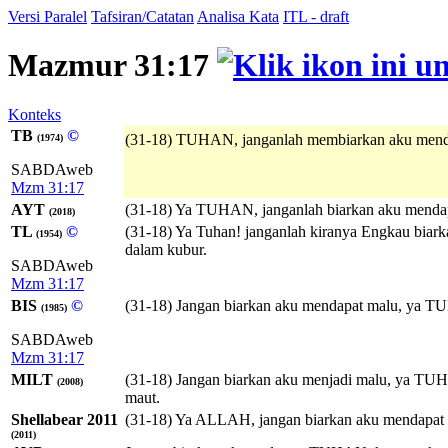
Versi Paralel
Tafsiran/Catatan
Analisa Kata
ITL - draft
Mazmur 31:17
Konteks
TB
©
(31-18) TUHAN, janganlah membiarkan aku mend
(1974)
SABDAweb
Mzm 31:17
AYT
(31-18) Ya TUHAN, janganlah biarkan aku mendapa
(2018)
TL
©
(31-18) Ya Tuhan! janganlah kiranya Engkau biark
(1954)
dalam kubur.
SABDAweb
Mzm 31:17
BIS
©
(31-18) Jangan biarkan aku mendapat malu, ya TU
(1985)
SABDAweb
Mzm 31:17
MILT
(31-18) Jangan biarkan aku menjadi malu, ya
TU
(2008)
maut.
Shellabear 2011
(31-18) Ya ALLAH, jangan biarkan aku mendapat ma
(2011)