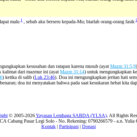
1
apat malu
, sebab aku berseru kepada-Mu; biarlah orang-orang fasik
engungkapkan kesusahan dan ratapan karena musuh (ayat
Mazm 31:5,9
 kalimat dari mazmur ini (ayat
Mazm 31:14
) untuk mengungkapkan ke
6
) ketika di salib (
Luk 23:46
). Doa ini mengungkapkan jeritan hati se
kebenaran; doa ini menyatakan bahwa pada saat kesukaran hebat kita 
ight
© 2005-2026
Yayasan Lembaga SABDA (YLSA)
. All Rights Re
A Cabang Pasar Legi Solo - No. Rekening: 0790266579 - a.n. Yulia 
Kontak
|
Partisipasi
|
Donasi