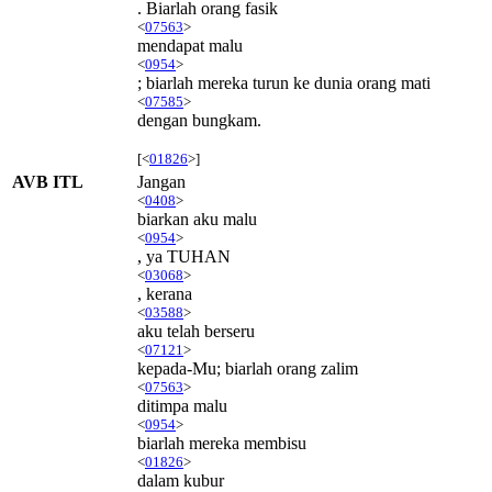
. Biarlah orang fasik
<
07563
>
mendapat malu
<
0954
>
; biarlah mereka turun ke dunia orang mati
<
07585
>
dengan bungkam.
[<
01826
>]
AVB ITL
Jangan
<
0408
>
biarkan aku malu
<
0954
>
, ya TUHAN
<
03068
>
, kerana
<
03588
>
aku telah berseru
<
07121
>
kepada-Mu; biarlah orang zalim
<
07563
>
ditimpa malu
<
0954
>
biarlah mereka membisu
<
01826
>
dalam kubur