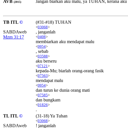
AVB
Jangan biarkan aku malu, ya TUHAN, kerana aku t
(2015)
TB ITL
©
(#31-#18) TUHAN
<
03068
>
SABDAweb
, janganlah
Mzm 31:17
<
0408
>
membiarkan aku mendapat malu
<
0954
>
, sebab
<
03588
>
aku berseru
<
07121
>
kepada-Mu; biarlah orang-orang fasik
<
07563
>
mendapat malu
<
0954
>
dan turun ke dunia orang mati
<
07585
>
dan bungkam
<
01826
>
.
TL ITL
©
(31-18) Ya Tuhan
<
03068
>
SABDAweb
! janganlah