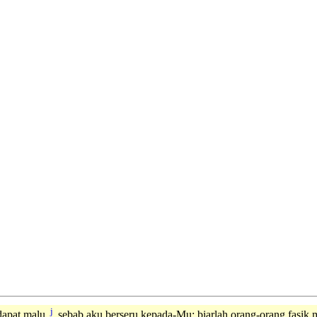
j
apat malu,
sebab aku berseru kepada-Mu; biarlah orang-orang fasik 