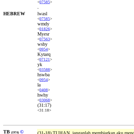
<
07585
>
.
HEBREW
lwasl
<
07585
>
wmdy
<
01826
>
Myesr
<
07563
>
wsby
<
0954
>
Kytarq
<
07121
>
yk
<
03588
>
hswba
<
0954
>
la
<
0408
>
hwhy
<
03068
>
(31:17)
<31:18>
TB
©
(31-18) TUHAN, janganlah membiarkan aku mend
(1974)