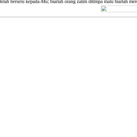
elah berseru kepada-Mu; biarlah orang zalim ditimpa malu biarlah me
[+] Kuno