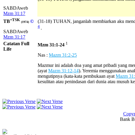
SABDAweb
Mzm 31:17
+TSK
TB
©
(31-18) TUHAN, janganlah membiarkan aku mend
(1974)
4
.
SABDAweb
Mzm 31:17
Catatan Full
1
Mzm 31:1-24
Life
Nas :
Mazm 31:2-25
Mazmur ini adalah doa yang amat pribadi yang m
(ayat
Mazm 31:12-14
). Yeremia menggunakan anak
mengutipnya (kata-kata pembukaan ayat
Mazm 31:
kesulitan atau penindasan dari dunia atau musuh 
Copyr
Bank BC