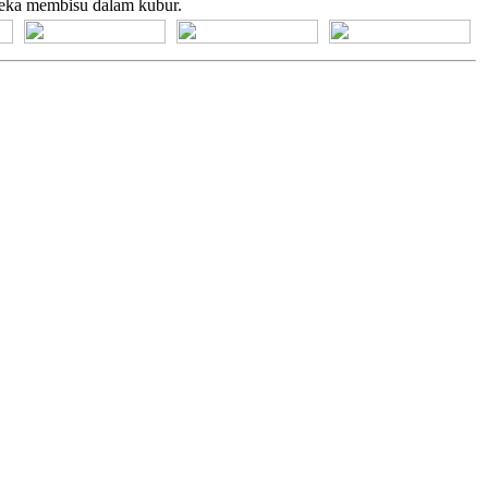
reka membisu dalam kubur.
[+] Bhs. Suku
[+] Bhs. Indonesia
[+] Bhs. Inggris