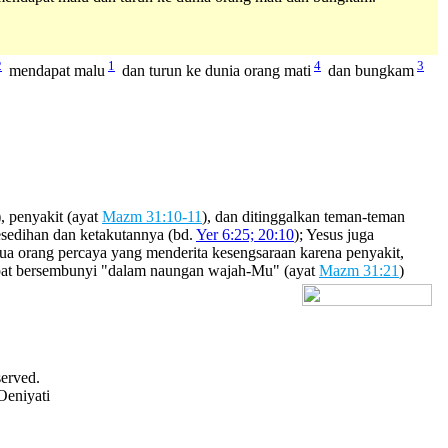
2
1
4
3
mendapat malu
dan turun ke dunia orang mati
dan bungkam
), penyakit (ayat
Mazm 31:10-11
), dan ditinggalkan teman-teman
sedihan dan ketakutannya (bd.
Yer 6:25; 20:10
); Yesus juga
mua orang percaya yang menderita kesengsaraan karena penyakit,
dapat bersembunyi "dalam naungan wajah-Mu" (ayat
Mazm 31:21
)
[+] Bhs. Inggris
served.
Oeniyati