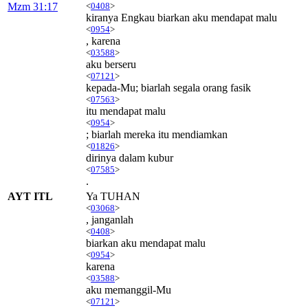
Mzm 31:17
<
0408
>
kiranya Engkau biarkan aku mendapat malu
<
0954
>
, karena
<
03588
>
aku berseru
<
07121
>
kepada-Mu; biarlah segala orang fasik
<
07563
>
itu mendapat malu
<
0954
>
; biarlah mereka itu mendiamkan
<
01826
>
dirinya dalam kubur
<
07585
>
.
AYT ITL
Ya TUHAN
<
03068
>
, janganlah
<
0408
>
biarkan aku mendapat malu
<
0954
>
karena
<
03588
>
aku memanggil-Mu
<
07121
>