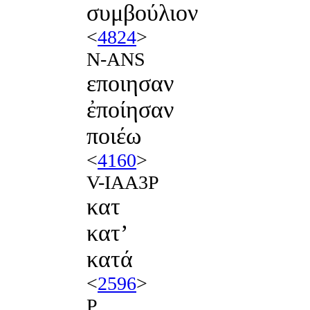
συμβούλιον
<
4824
>
N-ANS
εποιησαν
ἐποίησαν
ποιέω
<
4160
>
V-IAA3P
κατ
κατʼ
κατά
<
2596
>
P