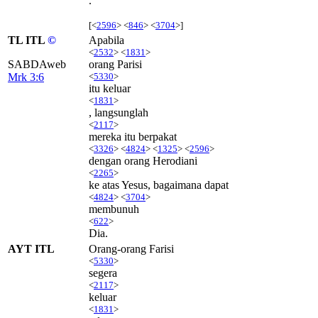
.
[<
2596
> <
846
> <
3704
>]
TL ITL
©
Apabila
<
2532
> <
1831
>
SABDAweb
orang Parisi
Mrk 3:6
<
5330
>
itu keluar
<
1831
>
, langsunglah
<
2117
>
mereka itu berpakat
<
3326
> <
4824
> <
1325
> <
2596
>
dengan orang Herodiani
<
2265
>
ke atas Yesus, bagaimana dapat
<
4824
> <
3704
>
membunuh
<
622
>
Dia.
AYT ITL
Orang-orang Farisi
<
5330
>
segera
<
2117
>
keluar
<
1831
>