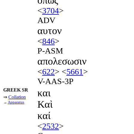
οπως
<
3704
>
ADV
αυτον
<
846
>
P-ASM
απολεσωσιν
<
622
> <
5661
>
V-AAS-3P
GREEK SR
και
⇒
Collation
Καὶ
→
Apparatus
καί
<
2532
>