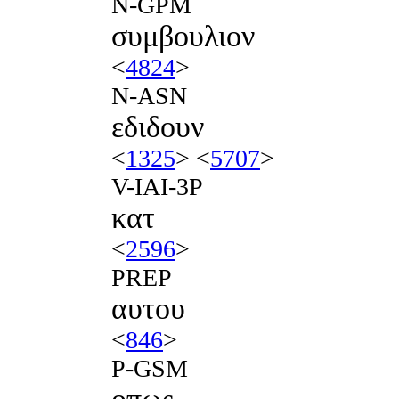
N-GPM
συμβουλιον
<
4824
>
N-ASN
εδιδουν
<
1325
> <
5707
>
V-IAI-3P
κατ
<
2596
>
PREP
αυτου
<
846
>
P-GSM