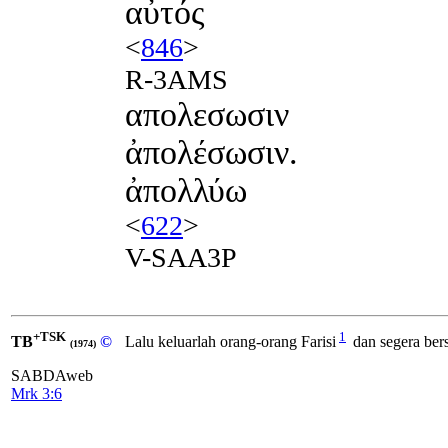
αὐτός
<
846
>
R-3AMS
απολεσωσιν
ἀπολέσωσιν.
ἀπολλύω
<
622
>
V-SAA3P
+TSK
1
TB
©
Lalu keluarlah orang-orang Farisi
dan segera ber
(1974)
SABDAweb
Mrk 3:6