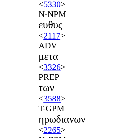
<
5330
>
N-NPM
ευθυς
<
2117
>
ADV
μετα
<
3326
>
PREP
των
<
3588
>
T-GPM
ηρωδιανων
<
2265
>