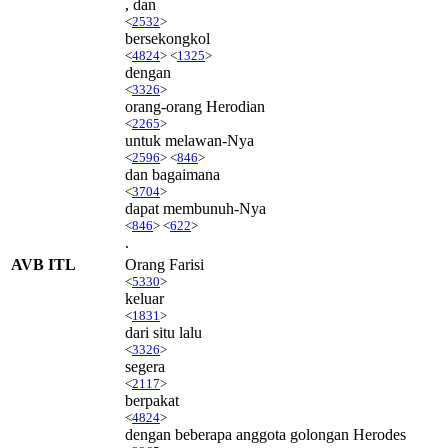
, dan
<
2532
>
bersekongkol
<
4824
> <
1325
>
dengan
<
3326
>
orang-orang Herodian
<
2265
>
untuk melawan-Nya
<
2596
> <
846
>
dan bagaimana
<
3704
>
dapat membunuh-Nya
<
846
> <
622
>
.
AVB ITL
Orang Farisi
<
5330
>
keluar
<
1831
>
dari situ lalu
<
3326
>
segera
<
2117
>
berpakat
<
4824
>
dengan beberapa anggota golongan Herodes