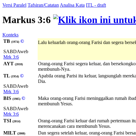
Versi Paralel
Tafsiran/Catatan
Analisa Kata
ITL - draft
Markus 3:6
Konteks
TB
©
Lalu keluarlah orang-orang Farisi dan segera ber
(1974)
SABDAweb
Mrk 3:6
AYT
Orang-orang Farisi segera keluar, dan bersekong
(2018)
membunuh-Nya.
TL
©
Apabila orang Parisi itu keluar, langsunglah mere
(1954)
Dia.
SABDAweb
Mrk 3:6
BIS
©
Maka orang-orang Farisi meninggalkan rumah ibada
(1985)
membunuh Yesus.
SABDAweb
Mrk 3:6
TSI
Orang-orang Farisi keluar dari rumah pertemuan i
(2014)
merencanakan cara membunuh Yesus.
MILT
Dan segera setelah keluar, orang-orang Farisi b
(2008)