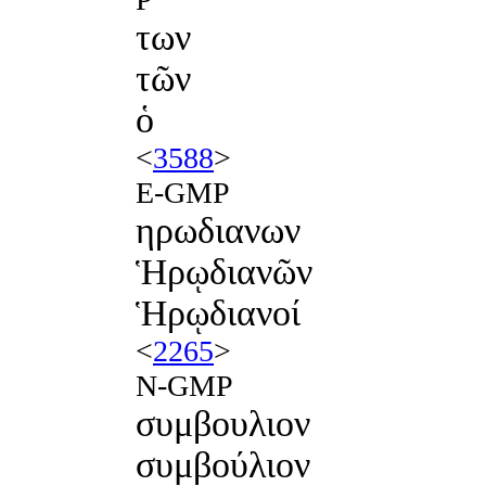
των
τῶν
ὁ
<
3588
>
E-GMP
ηρωδιανων
Ἡρῳδιανῶν
Ἡρῳδιανοί
<
2265
>
N-GMP
συμβουλιον
συμβούλιον