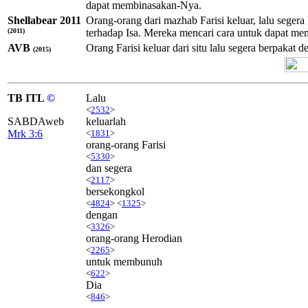
dapat membinasakan-Nya.
Shellabear 2011
Orang-orang dari mazhab Farisi keluar, lalu seg
(2011)
terhadap Isa. Mereka mencari cara untuk dapat m
AVB
Orang Farisi keluar dari situ lalu segera berpak
(2015)
TB ITL
©
Lalu
<
2532
>
SABDAweb
keluarlah
Mrk 3:6
<
1831
>
orang-orang Farisi
<
5330
>
dan segera
<
2117
>
bersekongkol
<
4824
> <
1325
>
dengan
<
3326
>
orang-orang Herodian
<
2265
>
untuk membunuh
<
622
>
Dia
<
846
>