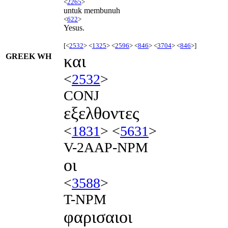
<
2265
>
untuk membunuh
<
622
>
Yesus.
[<
2532
> <
1325
> <
2596
> <
846
> <
3704
> <
846
>]
GREEK WH
και
<
2532
>
CONJ
εξελθοντες
<
1831
> <
5631
>
V-2AAP-NPM
οι
<
3588
>
T-NPM
φαρισαιοι