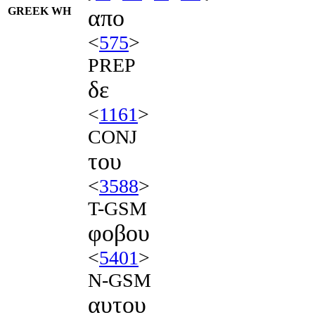
GREEK WH
απο
<
575
>
PREP
δε
<
1161
>
CONJ
του
<
3588
>
T-GSM
φοβου
<
5401
>
N-GSM
αυτου