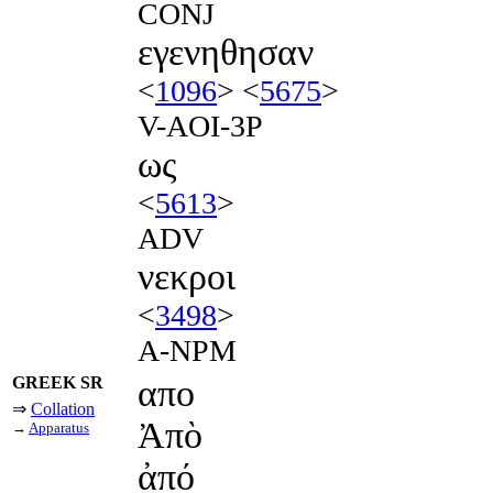
CONJ
εγενηθησαν
<
1096
> <
5675
>
V-AOI-3P
ως
<
5613
>
ADV
νεκροι
<
3498
>
A-NPM
GREEK SR
απο
⇒
Collation
Ἀπὸ
→
Apparatus
ἀπό