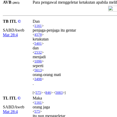
AVB
Para pengawal menggeletar ketakutan apabila meliha
(2015)
TB ITL
©
Dan
<
1161
>
SABDAweb
penjaga-penjaga itu gentar
Mat 28:4
<
4579
>
ketakutan
<
5401
>
dan
<
2532
>
menjadi
<
1096
>
seperti
<
5613
>
orang-orang mati
<
3498
>
.
[<
575
> <
846
> <
5083
>]
TL ITL
©
Maka
<
1161
>
SABDAweb
orang jaga
Mat 28:4
<
575
>
itu pun menggeletar