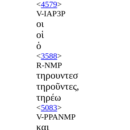
<
4579
>
V-IAP3P
οι
οἱ
ὁ
<
3588
>
R-NMP
τηρουντεσ
τηροῦντες,
τηρέω
<
5083
>
V-PPANMP
και