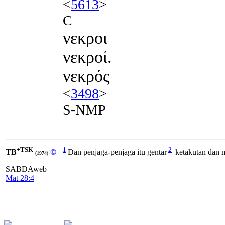
<
5613
>
C
νεκροι
νεκροί.
νεκρός
<
3498
>
S-NMP
+TSK
1
2
TB
©
Dan penjaga-penjaga itu gentar
ketakutan dan m
(1974)
SABDAweb
Mat 28:4