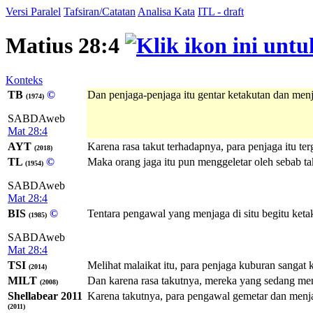
Versi Paralel
Tafsiran/Catatan
Analisa Kata
ITL - draft
Matius 28:4
Konteks
TB
©
Dan penjaga-penjaga itu gentar ketakutan dan menj
(1974)
SABDAweb
Mat 28:4
AYT
Karena rasa takut terhadapnya, para penjaga itu te
(2018)
TL
©
Maka orang jaga itu pun menggeletar oleh sebab tak
(1954)
SABDAweb
Mat 28:4
BIS
©
Tentara pengawal yang menjaga di situ begitu keta
(1985)
SABDAweb
Mat 28:4
TSI
Melihat malaikat itu, para penjaga kuburan sangat 
(2014)
MILT
Dan karena rasa takutnya, mereka yang sedang menj
(2008)
Shellabear 2011
Karena takutnya, para pengawal gemetar dan menjad
(2011)