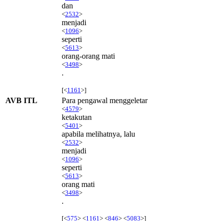
dan
<
2532
>
menjadi
<
1096
>
seperti
<
5613
>
orang-orang mati
<
3498
>
.
[<
1161
>]
AVB ITL
Para pengawal menggeletar
<
4579
>
ketakutan
<
5401
>
apabila melihatnya, lalu
<
2532
>
menjadi
<
1096
>
seperti
<
5613
>
orang mati
<
3498
>
.
[<
575
> <
1161
> <
846
> <
5083
>]