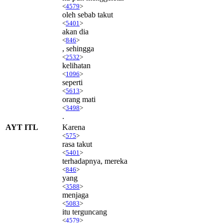
<
4579
>
oleh sebab takut
<
5401
>
akan dia
<
846
>
, sehingga
<
2532
>
kelihatan
<
1096
>
seperti
<
5613
>
orang mati
<
3498
>
.
AYT ITL
Karena
<
575
>
rasa takut
<
5401
>
terhadapnya, mereka
<
846
>
yang
<
3588
>
menjaga
<
5083
>
itu terguncang
<
4579
>