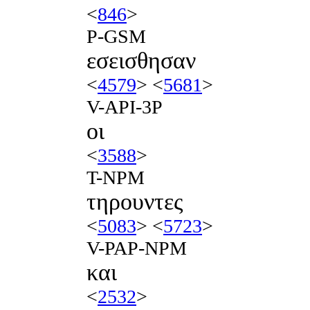
<
846
>
P-GSM
εσεισθησαν
<
4579
> <
5681
>
V-API-3P
οι
<
3588
>
T-NPM
τηρουντες
<
5083
> <
5723
>
V-PAP-NPM
και
<
2532
>