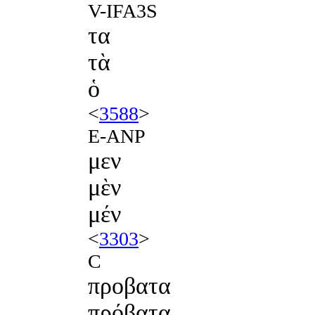
V-IFA3S
τα
τὰ
ὁ
<
3588
>
E-ANP
μεν
μὲν
μέν
<
3303
>
C
προβατα
πρόβατα