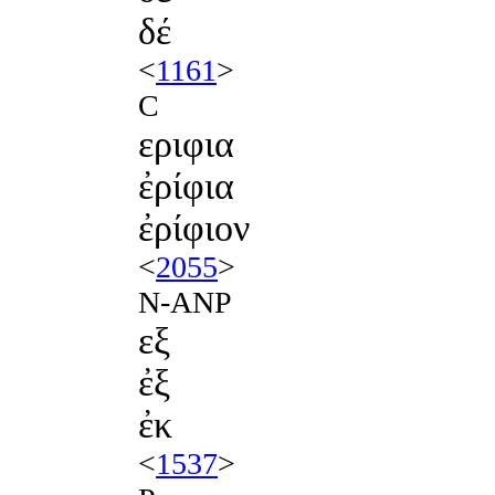
δέ
<
1161
>
C
εριφια
ἐρίφια
ἐρίφιον
<
2055
>
N-ANP
εξ
ἐξ
ἐκ
<
1537
>