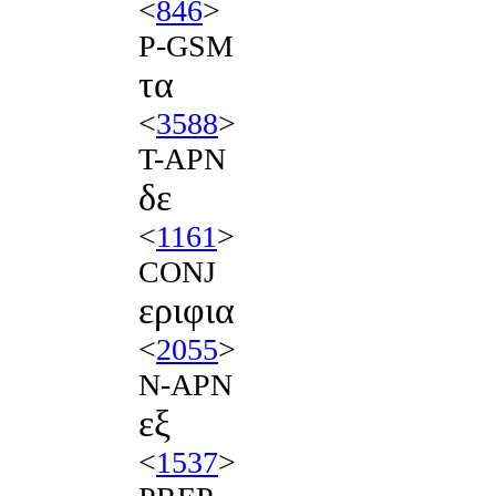
<
846
>
P-GSM
τα
<
3588
>
T-APN
δε
<
1161
>
CONJ
εριφια
<
2055
>
N-APN
εξ
<
1537
>