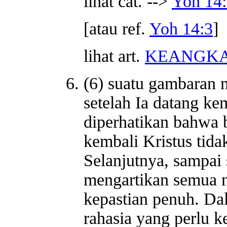
lihat cat. -->
Yoh 14
[atau ref.
Yoh 14:3
]
lihat art.
KEANGKA
(6) suatu gambaran
setelah Ia datang ke
diperhatikan bahwa 
kembali Kristus tida
Selanjutnya, sampai 
mengartikan semua 
kepastian penuh. Da
rahasia yang perlu k