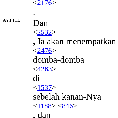
<
2176
>
.
AYT ITL
Dan
<
2532
>
, Ia akan menempatkan
<
2476
>
domba-domba
<
4263
>
di
<
1537
>
sebelah kanan-Nya
<
1188
> <
846
>
, dan