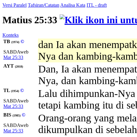
Versi Paralel
Tafsiran/Catatan
Analisa Kata
ITL - draft
Matius 25:33
Konteks
TB
©
dan Ia akan menempatk
(1974)
SABDAweb
Nya dan kambing-kambi
Mat 25:33
AYT
Dan, Ia akan menempat
(2018)
Nya, dan kambing-kambi
TL
©
Lalu dihimpunkan-Nya 
(1954)
SABDAweb
tetapi kambing itu di se
Mat 25:33
BIS
©
Orang-orang yang mela
(1985)
SABDAweb
dikumpulkan di sebelah
Mat 25:33