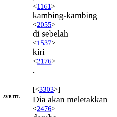
<
1161
>
kambing-kambing
<
2055
>
di sebelah
<
1537
>
kiri
<
2176
>
.
[<
3303
>]
AVB ITL
Dia akan meletakkan
<
2476
>