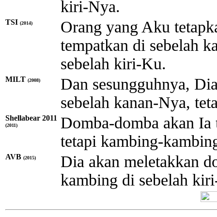
kiri-Nya.
TSI
Orang yang Aku tetapk
(2014)
tempatkan di sebelah k
sebelah kiri-Ku.
MILT
Dan sesungguhnya, Di
(2008)
sebelah kanan-Nya, tet
Shellabear 2011
Domba-domba akan Ia t
(2011)
tetapi kambing-kambing
AVB
Dia akan meletakkan d
(2015)
kambing di sebelah kir