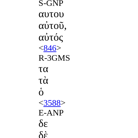
S-GNP
αυτου
αὐτοῦ,
αὐτός
<
846
>
R-3GMS
τα
τὰ
ὁ
<
3588
>
E-ANP
δε
δὲ