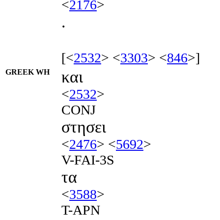
<
2176
>
.
[<
2532
> <
3303
> <
846
>]
GREEK WH
και
<
2532
>
CONJ
στησει
<
2476
> <
5692
>
V-FAI-3S
τα
<
3588
>
T-APN