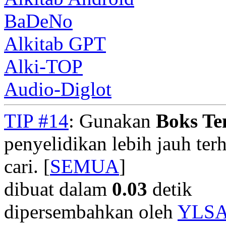
BaDeNo
Alkitab GPT
Alki-TOP
Audio-Diglot
TIP #14
: Gunakan
Boks T
penyelidikan lebih jauh te
cari. [
SEMUA
]
dibuat dalam
0.03
detik
dipersembahkan oleh
YLS