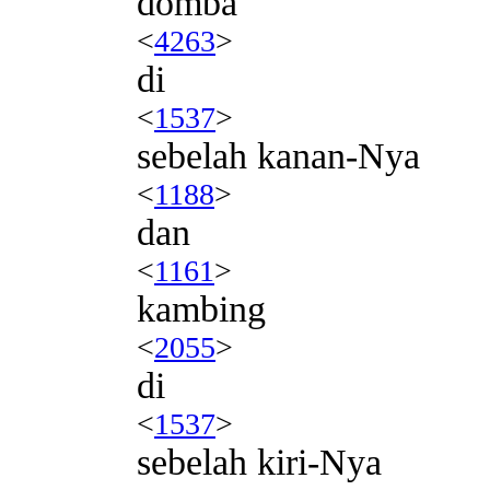
domba
<
4263
>
di
<
1537
>
sebelah kanan-Nya
<
1188
>
dan
<
1161
>
kambing
<
2055
>
di
<
1537
>
sebelah kiri-Nya