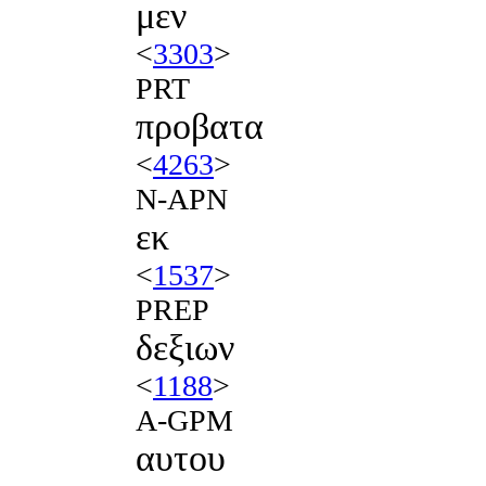
μεν
<
3303
>
PRT
προβατα
<
4263
>
N-APN
εκ
<
1537
>
PREP
δεξιων
<
1188
>
A-GPM
αυτου