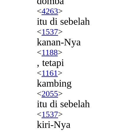
domba
<
4263
>
itu di sebelah
<
1537
>
kanan-Nya
<
1188
>
, tetapi
<
1161
>
kambing
<
2055
>
itu di sebelah
<
1537
>
kiri-Nya