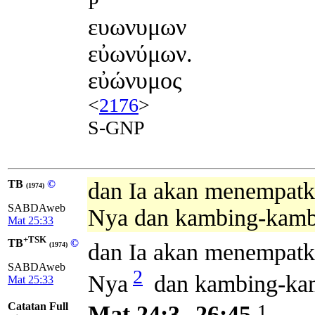
P
ευωνυμων
εὐωνύμων.
εὐώνυμος
<
2176
>
S-GNP
TB
©
dan Ia akan menempatk
(1974)
SABDAweb
Nya dan kambing-kambi
Mat 25:33
+TSK
TB
©
dan Ia akan menempat
(1974)
SABDAweb
2
Nya
dan kambing-kamb
Mat 25:33
Catatan Full
1
Mat 24:3--26:45