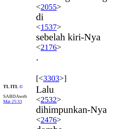
<
2055
>
di
<
1537
>
sebelah kiri-Nya
<
2176
>
.
[<
3303
>]
TL ITL
©
Lalu
SABDAweb
<
2532
>
Mat 25:33
dihimpunkan-Nya
<
2476
>