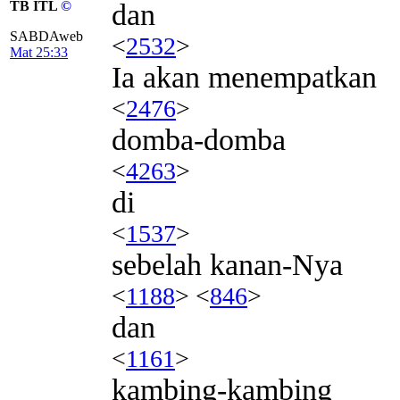
TB ITL
©
dan
SABDAweb
<
2532
>
Mat 25:33
Ia akan menempatkan
<
2476
>
domba-domba
<
4263
>
di
<
1537
>
sebelah kanan-Nya
<
1188
> <
846
>
dan
<
1161
>
kambing-kambing