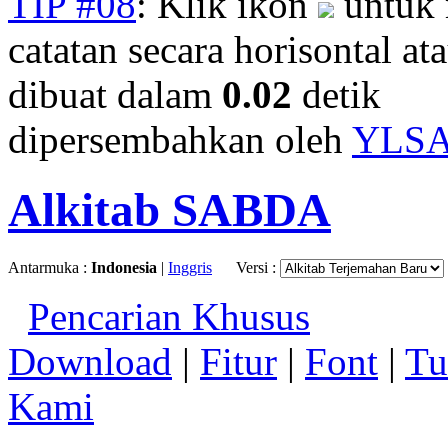
TIP #08
: Klik ikon
untuk 
catatan secara horisontal ata
dibuat dalam
0.02
detik
dipersembahkan oleh
YLS
Alkitab SABDA
Antarmuka :
Indonesia
|
Inggris
Versi :
Pencarian Khusus
Download
|
Fitur
|
Font
|
Tu
Kami