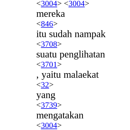
<
3004
> <
3004
>
mereka
<
846
>
itu sudah nampak
<
3708
>
suatu penglihatan
<
3701
>
, yaitu malaekat
<
32
>
yang
<
3739
>
mengatakan
<
3004
>