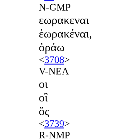
N-GMP
εωρακεναι
ἑωρακέναι,
ὁράω
<
3708
>
V-NEA
οι
οἳ
ὅς
<
3739
>
R-NMP