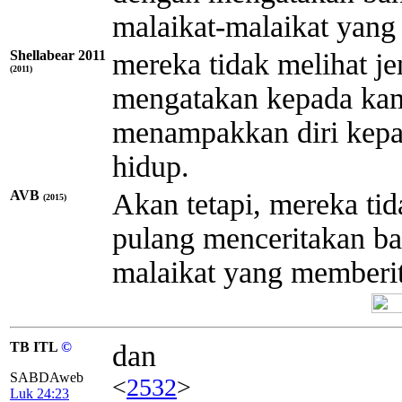
malaikat-malaikat yang
Shellabear 2011
mereka tidak melihat je
(2011)
mengatakan kepada kam
menampakkan diri kepa
hidup.
AVB
Akan tetapi, mereka ti
(2015)
pulang menceritakan b
malaikat yang memberi
TB ITL
©
dan
SABDAweb
<
2532
>
Luk 24:23