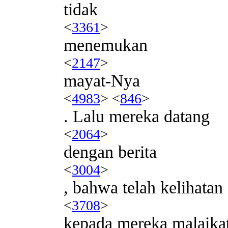
tidak
<
3361
>
menemukan
<
2147
>
mayat-Nya
<
4983
> <
846
>
. Lalu mereka datang
<
2064
>
dengan berita
<
3004
>
, bahwa telah kelihatan
<
3708
>
kepada mereka malaikat