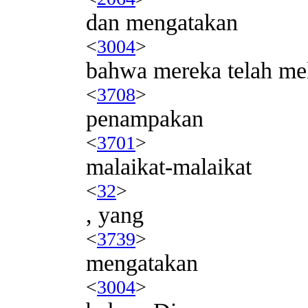
dan mengatakan
<
3004
>
bahwa mereka telah mel
<
3708
>
penampakan
<
3701
>
malaikat-malaikat
<
32
>
, yang
<
3739
>
mengatakan
<
3004
>