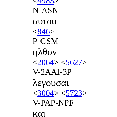
<
4983
>
N-ASN
αυτου
<
846
>
P-GSM
ηλθον
<
2064
> <
5627
>
V-2AAI-3P
λεγουσαι
<
3004
> <
5723
>
V-PAP-NPF
και