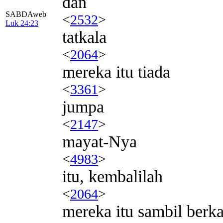
dan
SABDAweb
<
2532
>
Luk 24:23
tatkala
<
2064
>
mereka itu tiada
<
3361
>
jumpa
<
2147
>
mayat-Nya
<
4983
>
itu, kembalilah
<
2064
>
mereka itu sambil berk