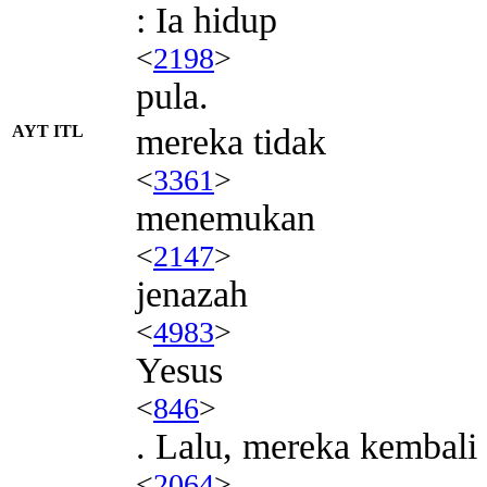
: Ia hidup
<
2198
>
pula.
AYT ITL
mereka tidak
<
3361
>
menemukan
<
2147
>
jenazah
<
4983
>
Yesus
<
846
>
. Lalu, mereka kembali
<
2064
>