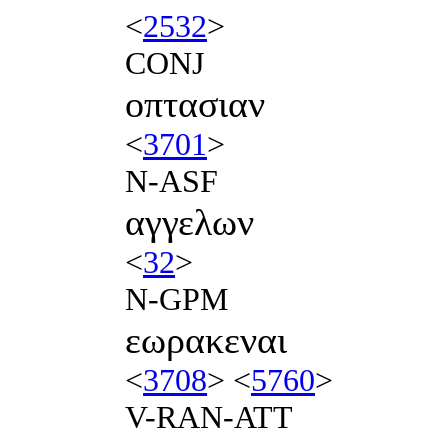
<
2532
>
CONJ
οπτασιαν
<
3701
>
N-ASF
αγγελων
<
32
>
N-GPM
εωρακεναι
<
3708
> <
5760
>
V-RAN-ATT