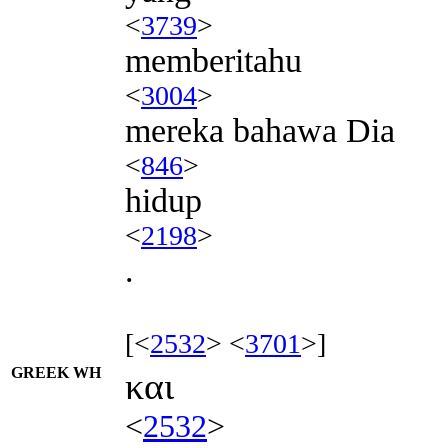
<
3739
>
memberitahu
<
3004
>
mereka bahawa Dia
<
846
>
hidup
<
2198
>
.
[<
2532
> <
3701
>]
GREEK WH
και
<
2532
>