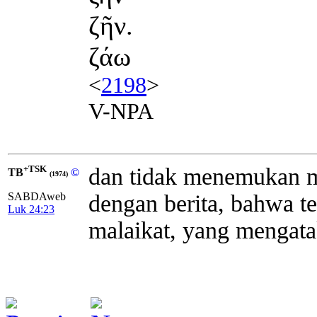
ζῆν.
ζάω
<
2198
>
V-NPA
+TSK
dan tidak menemukan m
TB
©
(1974)
dengan berita, bahwa t
SABDAweb
Luk 24:23
malaikat, yang mengata