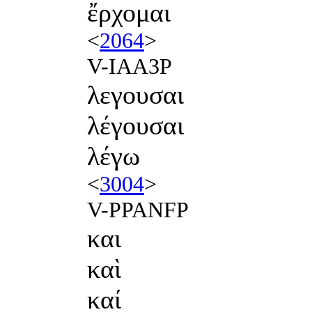
ἔρχομαι
<
2064
>
V-IAA3P
λεγουσαι
λέγουσαι
λέγω
<
3004
>
V-PPANFP
και
καὶ
καί