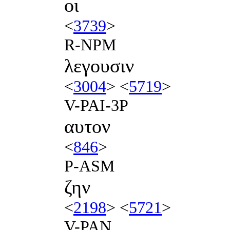
οι
<
3739
>
R-NPM
λεγουσιν
<
3004
> <
5719
>
V-PAI-3P
αυτον
<
846
>
P-ASM
ζην
<
2198
> <
5721
>
V-PAN