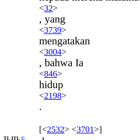
<
32
>
, yang
<
3739
>
mengatakan
<
3004
>
, bahwa Ia
<
846
>
hidup
<
2198
>
.
[<
2532
> <
3701
>]
TL ITL
©