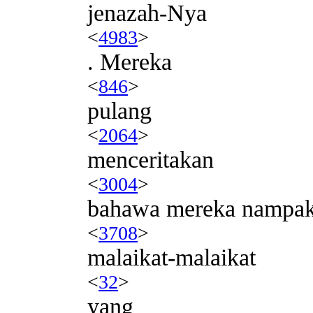
jenazah-Nya
<
4983
>
. Mereka
<
846
>
pulang
<
2064
>
menceritakan
<
3004
>
bahawa mereka nampa
<
3708
>
malaikat-malaikat
<
32
>
yang