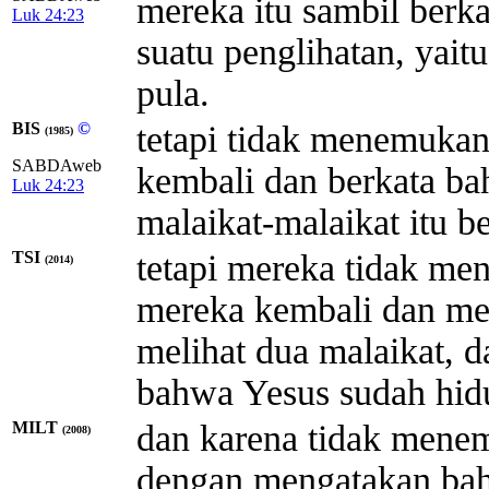
mereka itu sambil berk
Luk 24:23
suatu penglihatan, yai
pula.
BIS
©
tetapi tidak menemukan
(1985)
SABDAweb
kembali dan berkata ba
Luk 24:23
malaikat-malaikat itu b
TSI
tetapi mereka tidak me
(2014)
mereka kembali dan m
melihat dua malaikat, 
bahwa Yesus sudah hid
MILT
dan karena tidak mene
(2008)
dengan mengatakan bah