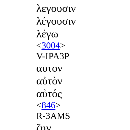
λεγουσιν
λέγουσιν
λέγω
<
3004
>
V-IPA3P
αυτον
αὐτὸν
αὐτός
<
846
>
R-3AMS
ζην