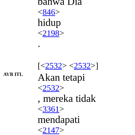
bahwa Dia
<
846
>
hidup
<
2198
>
.
[<
2532
> <
2532
>]
AVB ITL
Akan tetapi
<
2532
>
, mereka tidak
<
3361
>
mendapati
<
2147
>