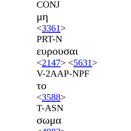
CONJ
μη
<
3361
>
PRT-N
ευρουσαι
<
2147
> <
5631
>
V-2AAP-NPF
το
<
3588
>
T-ASN
σωμα