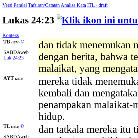
Versi Paralel
Tafsiran/Catatan
Analisa Kata
ITL - draft
Lukas 24:23
Konteks
TB
©
dan tidak menemukan m
(1974)
SABDAweb
dengan berita, bahwa t
Luk 24:23
malaikat, yang mengata
AYT
mereka tidak menemuka
(2018)
kembali dan mengataka
penampakan malaikat-m
hidup.
TL
©
dan tatkala mereka itu 
(1954)
SABDAweb