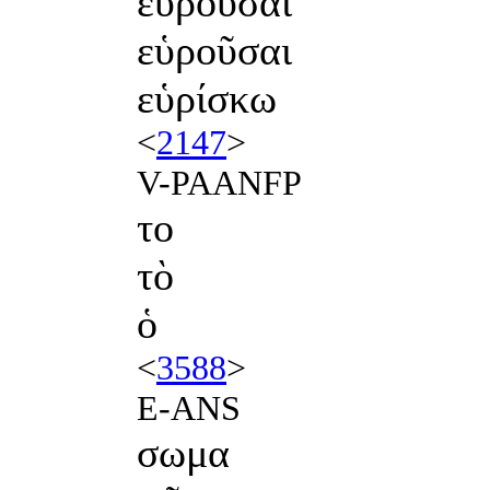
ευρουσαι
εὑροῦσαι
εὑρίσκω
<
2147
>
V-PAANFP
το
τὸ
ὁ
<
3588
>
E-ANS
σωμα