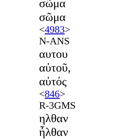
σῶμα
σῶμα
<
4983
>
N-ANS
αυτου
αὐτοῦ,
αὐτός
<
846
>
R-3GMS
ηλθαν
ἦλθαν