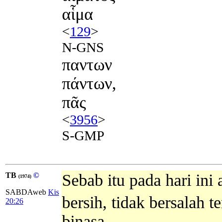
αἷμα
<
129
>
N-GNS
παντων
πάντων,
πᾶς
<
3956
>
S-GMP
TB
©
Sebab itu pada hari in
(1974)
SABDAweb
Kis
bersih, tidak bersalah 
20:26
binasa.