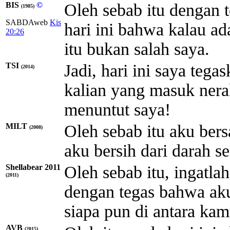
BIS
©
Oleh sebab itu dengan 
(1985)
SABDAweb
Kis
hari ini bahwa kalau ada
20:26
itu bukan salah saya.
TSI
Jadi, hari ini saya tega
(2014)
kalian yang masuk ner
menuntut saya!
MILT
Oleh sebab itu aku ber
(2008)
aku bersih dari darah s
Shellabear 2011
Oleh sebab itu, ingatl
(2011)
dengan tegas bahwa aku
siapa pun di antara kam
AVB
(2015)