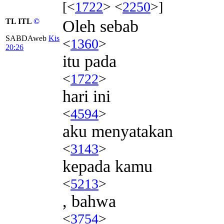
[<
1722
> <
2250
>]
TL ITL
©
Oleh sebab
SABDAweb
Kis
<
1360
>
20:26
itu pada
<
1722
>
hari ini
<
4594
>
aku menyatakan
<
3143
>
kepada kamu
<
5213
>
, bahwa
<
3754
>