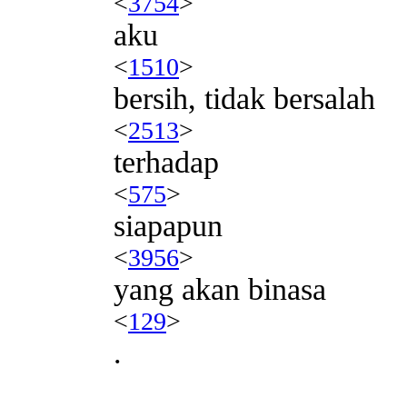
<
3754
>
aku
<
1510
>
bersih, tidak bersalah
<
2513
>
terhadap
<
575
>
siapapun
<
3956
>
yang akan binasa
<
129
>
.