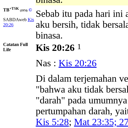
+TSK
TB
©
Sebab itu pada hari ini 
(1974)
SABDAweb
Kis
aku bersih, tidak bersa
20:26
binasa.
Catatan Full
1
Kis 20:26
Life
Nas :
Kis 20:26
Di dalam terjemahan ver
"bahwa aku tidak bersa
"darah" pada umumnya 
pertumpahan darah, yai
Kis 5:28
;
Mat 23:35; 2