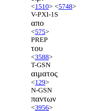
<
1510
> <
5748
>
V-PXI-1S
απο
<
575
>
PREP
του
<
3588
>
T-GSN
αιματος
<
129
>
N-GSN
παντων
<
3956
>