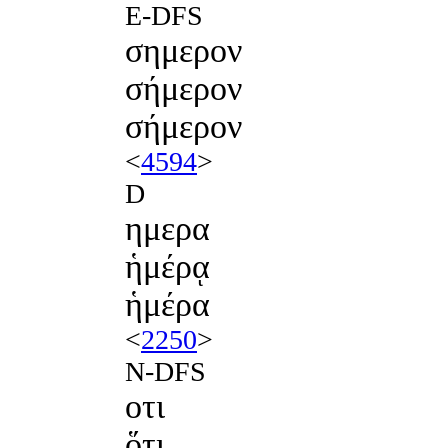
E-DFS
σημερον
σήμερον
σήμερον
<
4594
>
D
ημερα
ἡμέρᾳ
ἡμέρα
<
2250
>
N-DFS
οτι
ὅτι