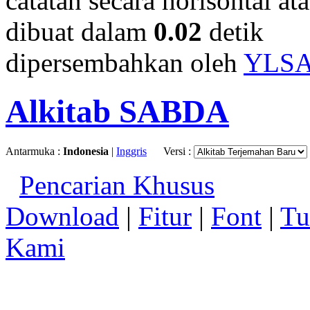
catatan secara horisontal ata
dibuat dalam
0.02
detik
dipersembahkan oleh
YLS
Alkitab SABDA
Antarmuka :
Indonesia
|
Inggris
Versi :
Pencarian Khusus
Download
|
Fitur
|
Font
|
Tu
Kami