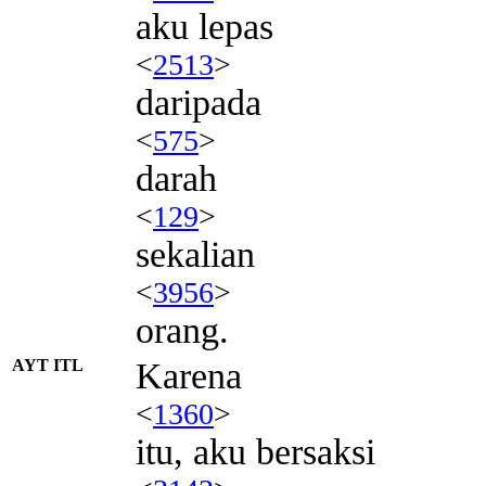
aku lepas
<
2513
>
daripada
<
575
>
darah
<
129
>
sekalian
<
3956
>
orang.
AYT ITL
Karena
<
1360
>
itu, aku bersaksi