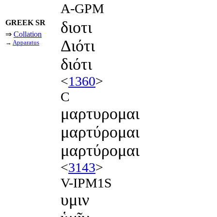
A-GPM
GREEK SR
διοτι
⇒
Collation
Διότι
→
Apparatus
διότι
<
1360
>
C
μαρτυρομαι
μαρτύρομαι
μαρτύρομαι
<
3143
>
V-IPM1S
υμιν