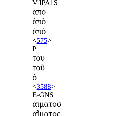
V-IPA1S
απο
ἀπὸ
ἀπό
<
575
>
P
του
τοῦ
ὁ
<
3588
>
E-GNS
αιματοσ
αἵματος