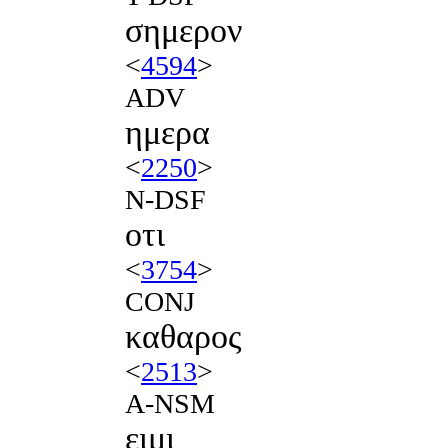
σημερον
<
4594
>
ADV
ημερα
<
2250
>
N-DSF
οτι
<
3754
>
CONJ
καθαρος
<
2513
>
A-NSM
ειμι