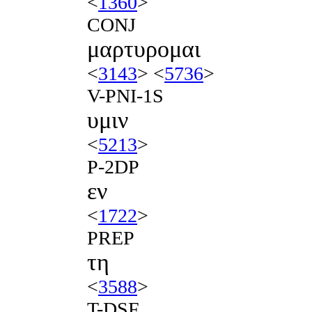
<
1360
>
CONJ
μαρτυρομαι
<
3143
> <
5736
>
V-PNI-1S
υμιν
<
5213
>
P-2DP
εν
<
1722
>
PREP
τη
<
3588
>
T-DSF