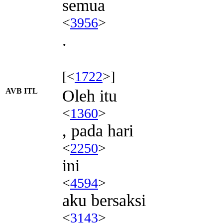
semua
<
3956
>
.
[<
1722
>]
AVB ITL
Oleh itu
<
1360
>
, pada hari
<
2250
>
ini
<
4594
>
aku bersaksi
<
3143
>