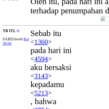
Oleh itu, pada hari ini
terhadap penumpahan d
TB ITL
©
Sebab itu
SABDAweb
Kis
<
1360
>
20:26
pada hari ini
<
4594
>
aku bersaksi
<
3143
>
kepadamu
<
5213
>
, bahwa