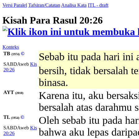
Versi Paralel
Tafsiran/Catatan
Analisa Kata
ITL - draft
Kisah Para Rasul 20:26
Konteks
TB
©
Sebab itu pada hari in
(1974)
SABDAweb
Kis
bersih, tidak bersalah 
20:26
binasa.
AYT
Karena itu, aku bersaks
(2018)
bersalah atas darahmu 
TL
©
Oleh sebab itu pada ha
(1954)
SABDAweb
Kis
bahwa aku lepas daripa
20:26