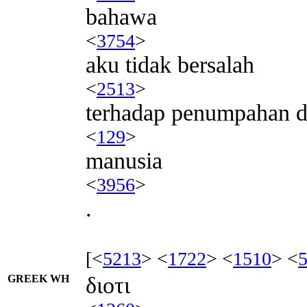
bahawa
<
3754
>
aku tidak bersalah
<
2513
>
terhadap penumpahan d
<
129
>
manusia
<
3956
>
.
[<
5213
> <
1722
> <
1510
> <
GREEK WH
διοτι