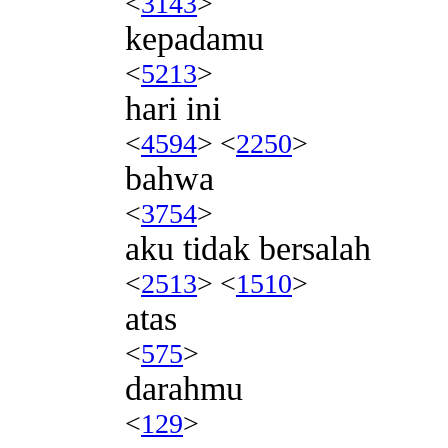
<
3143
>
kepadamu
<
5213
>
hari ini
<
4594
> <
2250
>
bahwa
<
3754
>
aku tidak bersalah
<
2513
> <
1510
>
atas
<
575
>
darahmu
<
129
>