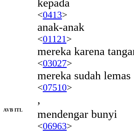
kepada
<
0413
>
anak-anak
<
01121
>
mereka karena tanga
<
03027
>
mereka sudah lemas
<
07510
>
,
AVB ITL
mendengar bunyi
<
06963
>