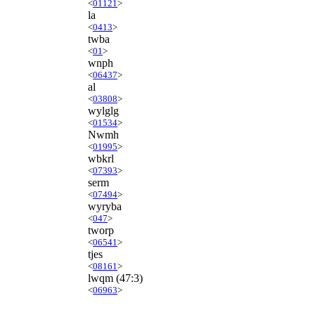
<
01121
>
la
<
0413
>
twba
<
01
>
wnph
<
06437
>
al
<
03808
>
wylglg
<
01534
>
Nwmh
<
01995
>
wbkrl
<
07393
>
serm
<
07494
>
wyryba
<
047
>
tworp
<
06541
>
tjes
<
08161
>
lwqm
(47:3)
<
06963
>