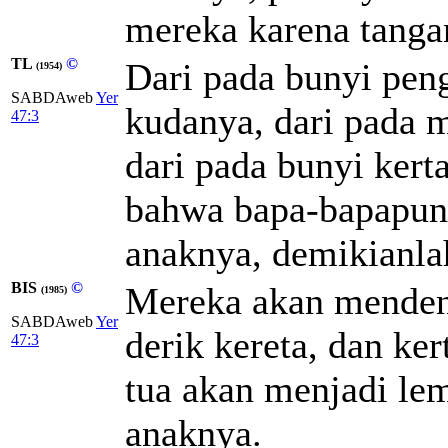
mereka karena tanga
TL
©
Dari pada bunyi pen
(1954)
SABDAweb
Yer
kudanya, dari pada 
47:3
dari pada bunyi kert
bahwa bapa-bapapun 
anaknya, demikianla
BIS
©
Mereka akan mendeng
(1985)
SABDAweb
Yer
derik kereta, dan ke
47:3
tua akan menjadi le
anaknya.