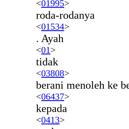
<
01995
>
roda-rodanya
<
01534
>
. Ayah
<
01
>
tidak
<
03808
>
berani menoleh ke b
<
06437
>
kepada
<
0413
>