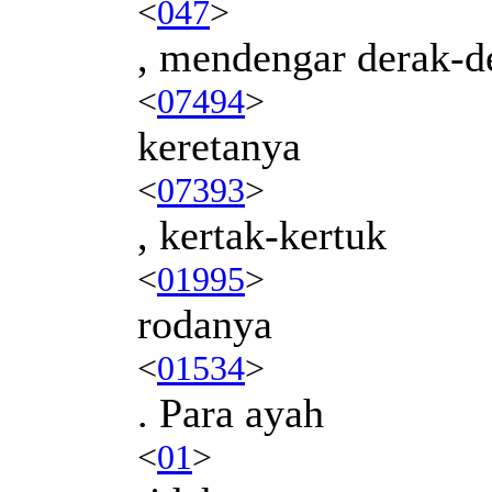
<
047
>
, mendengar derak-d
<
07494
>
keretanya
<
07393
>
, kertak-kertuk
<
01995
>
rodanya
<
01534
>
. Para ayah
<
01
>