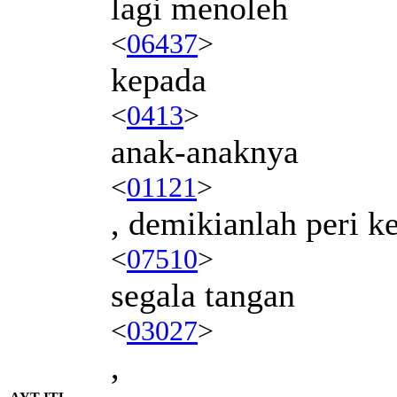
lagi menoleh
<
06437
>
kepada
<
0413
>
anak-anaknya
<
01121
>
, demikianlah peri 
<
07510
>
segala tangan
<
03027
>
,