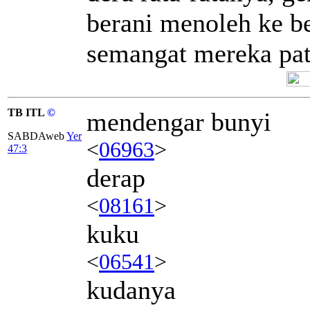
berani menoleh ke b
semangat mereka pat
TB ITL
©
mendengar bunyi
SABDAweb
Yer
<
06963
>
47:3
derap
<
08161
>
kuku
<
06541
>
kudanya