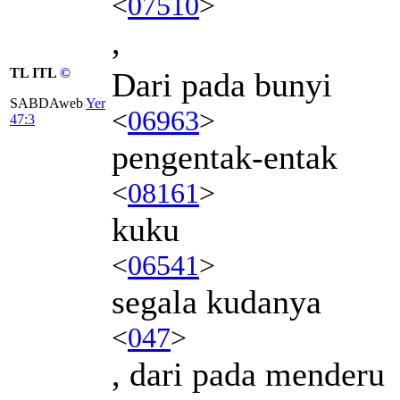
<
07510
>
,
TL ITL
©
Dari pada bunyi
SABDAweb
Yer
<
06963
>
47:3
pengentak-entak
<
08161
>
kuku
<
06541
>
segala kudanya
<
047
>
, dari pada menderu