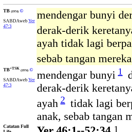
TB
©
mendengar bunyi de
(1974)
SABDAweb
Yer
47:3
derak-derik keretany
ayah tidak lagi berp
sebab tangan mereka
+TSK
1
TB
©
mendengar bunyi
d
(1974)
SABDAweb
Yer
derak-derik keretany
47:3
2
ayah
tidak lagi be
anak, sebab tangan 
Catatan Full
1
Yer 46:1--52:34
Life