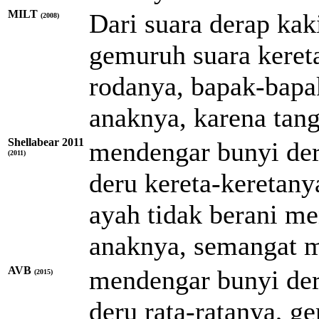
MILT
Dari suara derap kak
(2008)
gemuruh suara keret
rodanya, bapak-bapa
anaknya, karena tan
Shellabear 2011
mendengar bunyi de
(2011)
deru kereta-keretan
ayah tidak berani m
anaknya, semangat m
AVB
mendengar bunyi de
(2015)
deru rata-ratanya, g