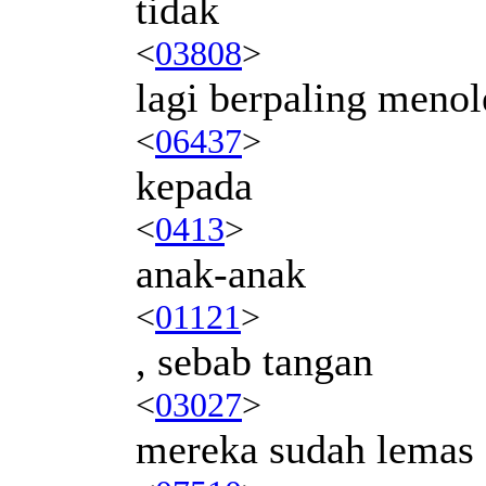
tidak
<
03808
>
lagi berpaling menol
<
06437
>
kepada
<
0413
>
anak-anak
<
01121
>
, sebab tangan
<
03027
>
mereka sudah lemas