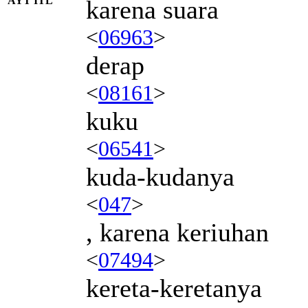
AYT ITL
karena suara
<
06963
>
derap
<
08161
>
kuku
<
06541
>
kuda-kudanya
<
047
>
, karena keriuhan
<
07494
>
kereta-keretanya