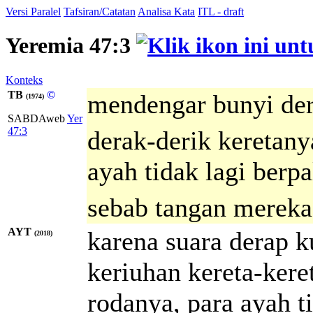
Versi Paralel
Tafsiran/Catatan
Analisa Kata
ITL - draft
Yeremia 47:3
Konteks
TB
©
mendengar bunyi de
(1974)
SABDAweb
Yer
47:3
derak-derik keretany
ayah tidak lagi berp
sebab tangan mereka
AYT
karena suara derap 
(2018)
keriuhan kereta-ker
rodanya, para ayah 