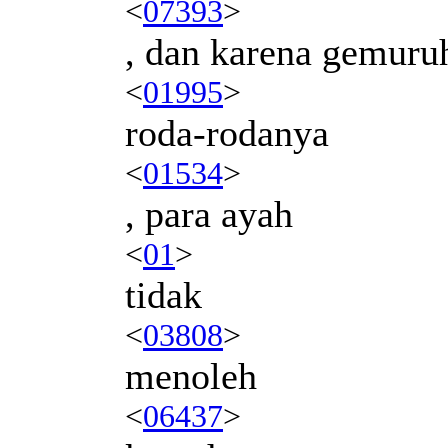
<
07393
>
, dan karena gemuru
<
01995
>
roda-rodanya
<
01534
>
, para ayah
<
01
>
tidak
<
03808
>
menoleh
<
06437
>