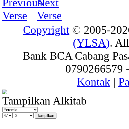
Copyright
© 2005-20
(YLSA)
. Al
Bank BCA Cabang Pasar
0790266579 - 
Kontak
|
Pa
Tampilkan Alkitab