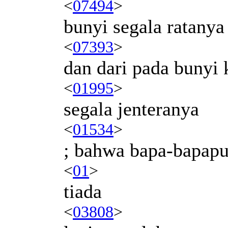
<
07494
>
bunyi segala ratanya
<
07393
>
dan dari pada bunyi 
<
01995
>
segala jenteranya
<
01534
>
; bahwa bapa-bapap
<
01
>
tiada
<
03808
>