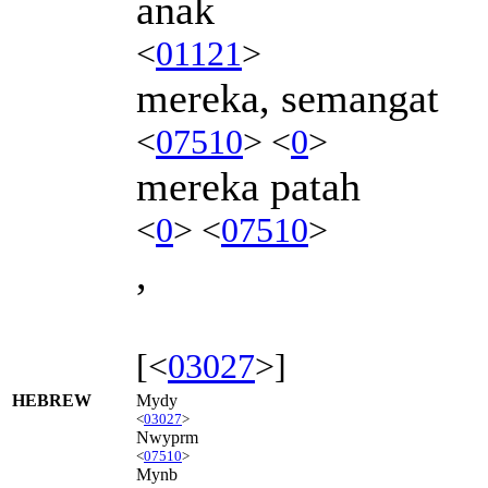
anak
<
01121
>
mereka, semangat
<
07510
> <
0
>
mereka patah
<
0
> <
07510
>
,
[<
03027
>]
HEBREW
Mydy
<
03027
>
Nwyprm
<
07510
>
Mynb