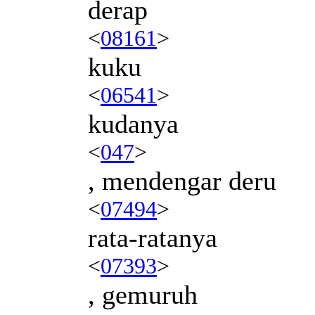
derap
<
08161
>
kuku
<
06541
>
kudanya
<
047
>
, mendengar deru
<
07494
>
rata-ratanya
<
07393
>
, gemuruh