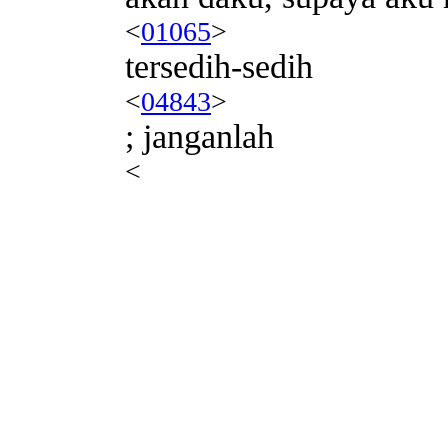
<
01065
>
tersedih-sedih
<
04843
>
; janganlah
<