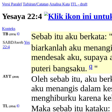
Versi Paralel
Tafsiran/Catatan
Analisa Kata
ITL - draft
Yesaya 22:4
Konteks
TB
©
Sebab itu aku berkata:
(1974)
SABDAweb
Yes
biarkanlah aku menang
22:4
mendesak aku, supaya a
q
puteri bangsaku.
"
AYT
Oleh sebab itu, aku ber
(2018)
aku menangis dalam ke
menghiburku karena ke
TL
©
Maka sebab itu kataku:
(1954)