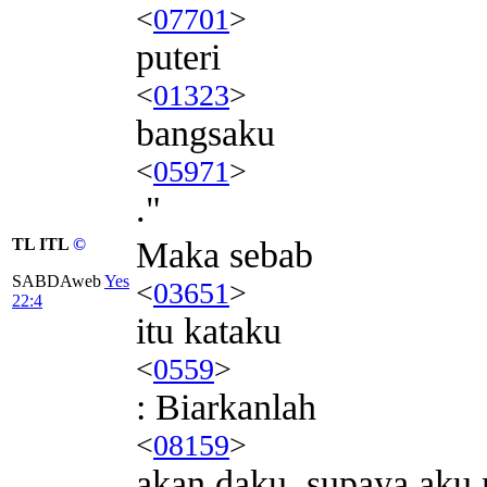
<
07701
>
puteri
<
01323
>
bangsaku
<
05971
>
."
TL ITL
©
Maka sebab
SABDAweb
Yes
<
03651
>
22:4
itu kataku
<
0559
>
: Biarkanlah
<
08159
>
akan daku, supaya aku