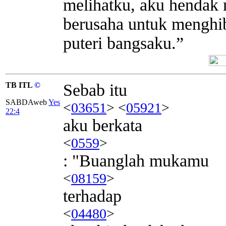
melihatku, aku hendak 
berusaha untuk menghi
puteri bangsaku.”
TB ITL
©
Sebab itu
SABDAweb
Yes
<
03651
> <
05921
>
22:4
aku berkata
<
0559
>
: "Buanglah mukamu
<
08159
>
terhadap
<
04480
>