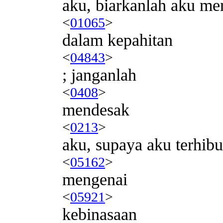
aku, biarkanlah aku me
<
01065
>
dalam kepahitan
<
04843
>
; janganlah
<
0408
>
mendesak
<
0213
>
aku, supaya aku terhibu
<
05162
>
mengenai
<
05921
>
kebinasaan