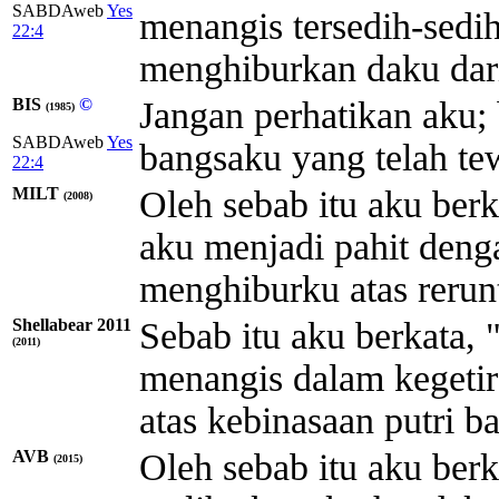
SABDAweb
Yes
menangis tersedih-sedi
22:4
menghiburkan daku dari
BIS
©
Jangan perhatikan aku; 
(1985)
SABDAweb
Yes
bangsaku yang telah te
22:4
MILT
Oleh sebab itu aku berk
(2008)
aku menjadi pahit deng
menghiburku atas rerun
Shellabear 2011
Sebab itu aku berkata, 
(2011)
menangis dalam kegetir
atas kebinasaan putri b
AVB
Oleh sebab itu aku berk
(2015)