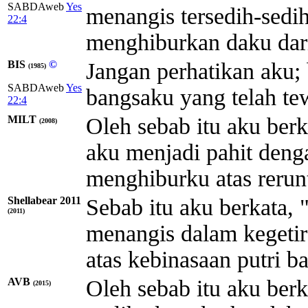
SABDAweb
Yes
menangis tersedih-sedi
22:4
menghiburkan daku dari
BIS
©
Jangan perhatikan aku; 
(1985)
SABDAweb
Yes
bangsaku yang telah te
22:4
MILT
Oleh sebab itu aku berk
(2008)
aku menjadi pahit deng
menghiburku atas rerun
Shellabear 2011
Sebab itu aku berkata, 
(2011)
menangis dalam kegetir
atas kebinasaan putri b
AVB
Oleh sebab itu aku berk
(2015)