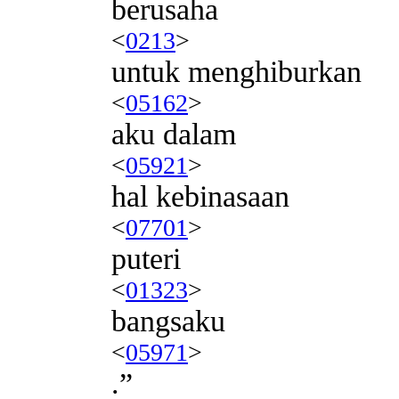
berusaha
<
0213
>
untuk menghiburkan
<
05162
>
aku dalam
<
05921
>
hal kebinasaan
<
07701
>
puteri
<
01323
>
bangsaku
<
05971
>
.”