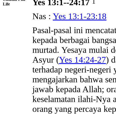
1
Yes 13:1--24:17
Life
Nas :
Yes 13:1-23:18
Pasal-pasal ini mencat
kepada berbagai bangsa
murtad. Yesaya mulai d
Asyur (
Yes 14:24-27
) 
terhadap negeri-negeri y
mengajarkan bahwa sem
jawab kepada Allah; o
keselamatan ilahi-Nya 
orang yang percaya ke