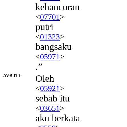
kehancuran
<
07701
>
putri
<
01323
>
bangsaku
<
05971
>
.”
AVB ITL
Oleh
<
05921
>
sebab itu
<
03651
>
aku berkata