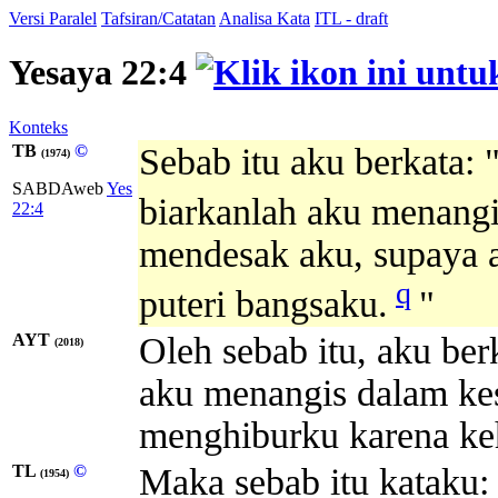
Versi Paralel
Tafsiran/Catatan
Analisa Kata
ITL - draft
Yesaya 22:4
Konteks
TB
©
Sebab itu aku berkata:
(1974)
SABDAweb
Yes
biarkanlah aku menang
22:4
mendesak aku, supaya a
q
puteri bangsaku.
"
AYT
Oleh sebab itu, aku ber
(2018)
aku menangis dalam ke
menghiburku karena ke
TL
©
Maka sebab itu kataku:
(1954)