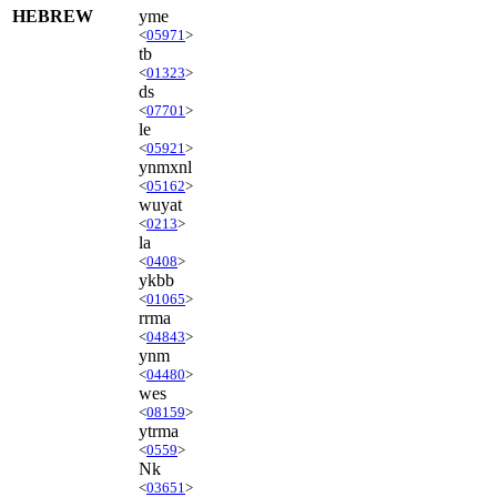
HEBREW
yme
<
05971
>
tb
<
01323
>
ds
<
07701
>
le
<
05921
>
ynmxnl
<
05162
>
wuyat
<
0213
>
la
<
0408
>
ykbb
<
01065
>
rrma
<
04843
>
ynm
<
04480
>
wes
<
08159
>
ytrma
<
0559
>
Nk
<
03651
>