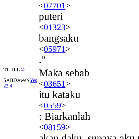
<
07701
>
puteri
<
01323
>
bangsaku
<
05971
>
."
TL ITL
©
Maka sebab
SABDAweb
Yes
<
03651
>
22:4
itu kataku
<
0559
>
: Biarkanlah
<
08159
>
akan daku, supaya aku