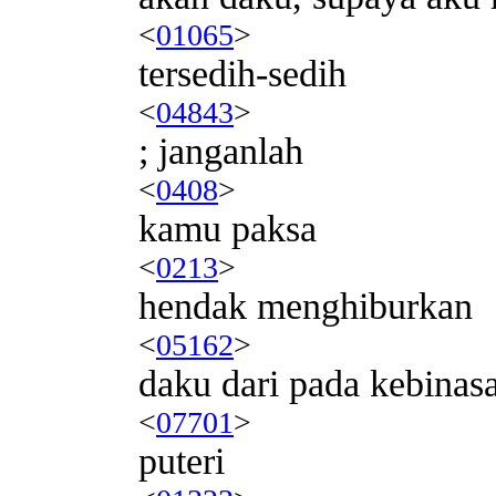
<
01065
>
tersedih-sedih
<
04843
>
; janganlah
<
0408
>
kamu paksa
<
0213
>
hendak menghiburkan
<
05162
>
daku dari pada kebinas
<
07701
>
puteri