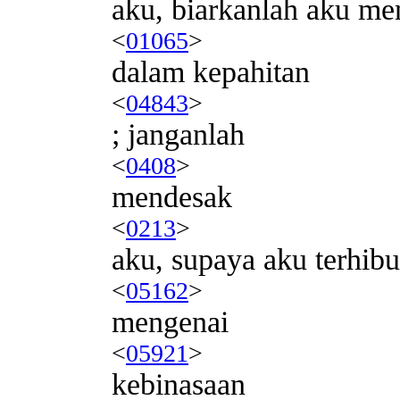
aku, biarkanlah aku me
<
01065
>
dalam kepahitan
<
04843
>
; janganlah
<
0408
>
mendesak
<
0213
>
aku, supaya aku terhibu
<
05162
>
mengenai
<
05921
>
kebinasaan