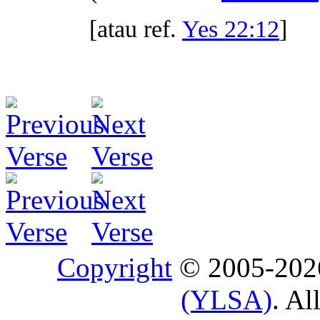
[atau ref.
Yes 22:12
]
Copyright
© 2005-20
(YLSA)
. Al