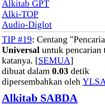
Alkitab GPT
Alki-TOP
Audio-Diglot
TIP #19
: Centang "Pencari
Universal
untuk pencarian t
katanya. [
SEMUA
]
dibuat dalam
0.03
detik
dipersembahkan oleh
YLS
Alkitab SABDA