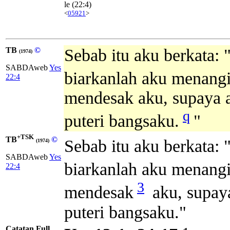
le
(22:4)
<
05921
>
TB
©
Sebab itu aku berkata:
(1974)
SABDAweb
Yes
biarkanlah aku menang
22:4
mendesak aku, supaya a
q
puteri bangsaku.
"
+TSK
TB
©
Sebab itu aku berkata
(1974)
SABDAweb
Yes
biarkanlah aku menang
22:4
3
mendesak
aku, supay
puteri bangsaku."
Catatan Full