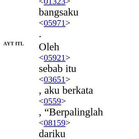
<
01323
>
bangsaku
<
05971
>
.
AYT ITL
Oleh
<
05921
>
sebab itu
<
03651
>
, aku berkata
<
0559
>
, “Berpalinglah
<
08159
>
dariku