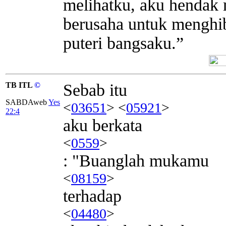
melihatku, aku hendak 
berusaha untuk menghi
puteri bangsaku.”
TB ITL
©
Sebab itu
SABDAweb
Yes
<
03651
> <
05921
>
22:4
aku berkata
<
0559
>
: "Buanglah mukamu
<
08159
>
terhadap
<
04480
>