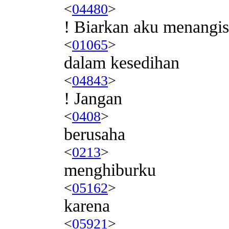
<
04480
>
! Biarkan aku menangis
<
01065
>
dalam kesedihan
<
04843
>
! Jangan
<
0408
>
berusaha
<
0213
>
menghiburku
<
05162
>
karena
<
05921
>