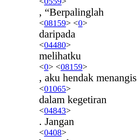
<
0559
>
, “Berpalinglah
<
08159
> <
0
>
daripada
<
04480
>
melihatku
<
0
> <
08159
>
, aku hendak menangis
<
01065
>
dalam kegetiran
<
04843
>
. Jangan
<
0408
>