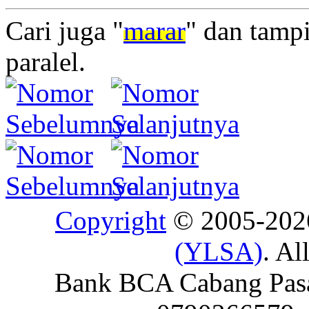
Cari juga "
marar
" dan tamp
paralel.
Copyright
© 2005-20
(YLSA)
. Al
Bank BCA Cabang Pasar