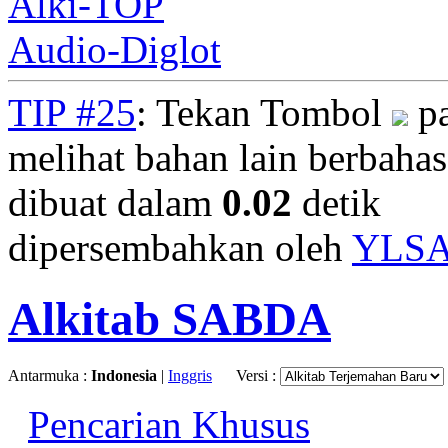
Alki-TOP
Audio-Diglot
TIP #25
: Tekan Tombol
pa
melihat bahan lain berbahasa
dibuat dalam
0.02
detik
dipersembahkan oleh
YLS
Alkitab SABDA
Antarmuka :
Indonesia
|
Inggris
Versi :
Pencarian Khusus