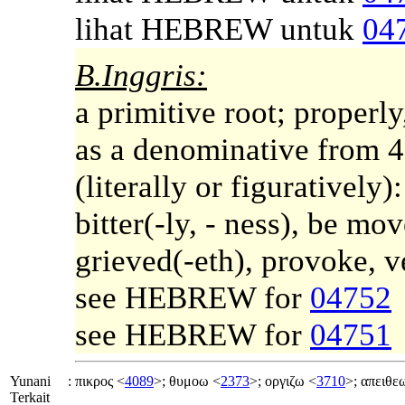
lihat HEBREW untuk
04
B.Inggris:
a primitive root; properly
as a denominative from 47
(literally or figuratively
bitter(-ly, - ness), be mov
grieved(-eth), provoke, v
see HEBREW for
04752
see HEBREW for
04751
Yunani
:
πικρος <
4089
>; θυμοω <
2373
>; οργιζω <
3710
>; απειθε
Terkait