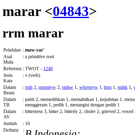
marar <
04843
>
rrm
marar
Pelafalan
:
maw-rar'
Asal
:
a primitive root
Mula
Referensi
:
TWOT -
1248
Jenis
:
v (verb)
Kata
Dalam
:
rmh
2,
rmrmtyw
2,
rmhw
1,
whrrmyw
1,
hrm
1,
rmhk
1,
Ibrani
Dalam
:
pahit 2, memedihkan 1, memahitkan 1, kepahitan 1, mena
TB
menggeram 1, pedih 1, menangisi dengan pedih 1
Dalam
:
bitterness 3, bitter 2, bitterly 2, choler 2, grieved 2, vexed
AV
Jumlah
:
16
Definisi
:
B.Indonesia: