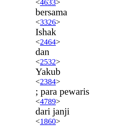
<
4633
>
bersama
<
3326
>
Ishak
<
2464
>
dan
<
2532
>
Yakub
<
2384
>
; para pewaris
<
4789
>
dari janji
<
1860
>