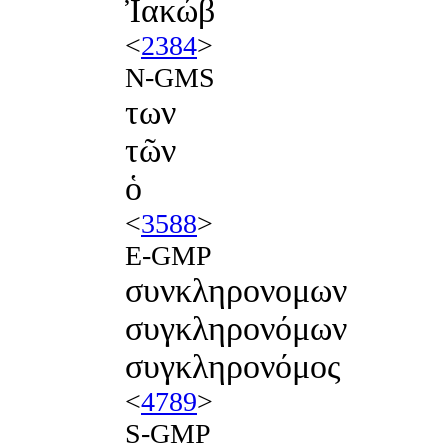
Ἰακώβ
<
2384
>
N-GMS
των
τῶν
ὁ
<
3588
>
E-GMP
συνκληρονομων
συγκληρονόμων
συγκληρονόμος
<
4789
>
S-GMP