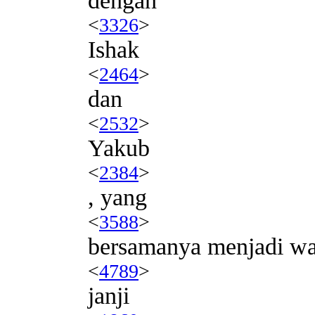
dengan
<
3326
>
Ishak
<
2464
>
dan
<
2532
>
Yakub
<
2384
>
, yang
<
3588
>
bersamanya menjadi wa
<
4789
>
janji