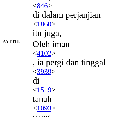
<
846
>
di dalam perjanjian
<
1860
>
itu juga,
AYT ITL
Oleh iman
<
4102
>
, ia pergi dan tinggal
<
3939
>
di
<
1519
>
tanah
<
1093
>