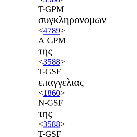
T-GPM
συγκληρονομων
<
4789
>
A-GPM
της
<
3588
>
T-GSF
επαγγελιας
<
1860
>
N-GSF
της
<
3588
>
T-GSF