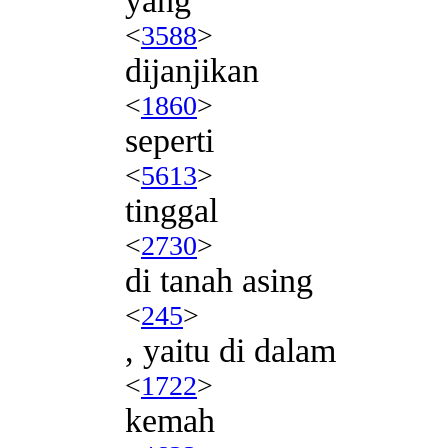
yang
<
3588
>
dijanjikan
<
1860
>
seperti
<
5613
>
tinggal
<
2730
>
di tanah asing
<
245
>
, yaitu di dalam
<
1722
>
kemah