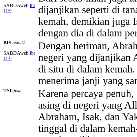
SABDAweb
Ibr
dijanjikan seperti di t
11:9
kemah, demikian juga 
dengan dia di dalam perj
BIS
©
Dengan beriman, Abraha
(1985)
SABDAweb
Ibr
negeri yang dijanjikan 
11:9
di situ di dalam kemah
menerima janji yang sa
TSI
Karena percaya penuh, 
(2014)
asing di negeri yang Al
Abraham, Isak, dan Yak
tinggal di dalam kemah