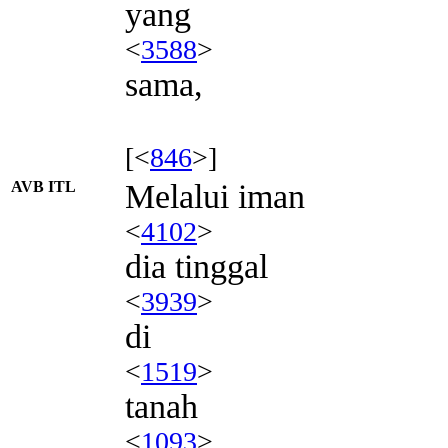
yang
<
3588
>
sama,
[<
846
>]
AVB ITL
Melalui iman
<
4102
>
dia tinggal
<
3939
>
di
<
1519
>
tanah
<
1093
>