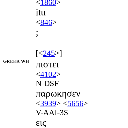
<
1860
>
itu
<
846
>
;
[<
245
>]
GREEK WH
πιστει
<
4102
>
N-DSF
παρωκησεν
<
3939
> <
5656
>
V-AAI-3S
εις