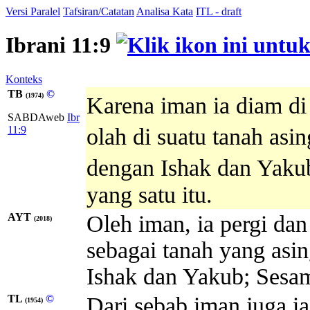
Versi Paralel
Tafsiran/Catatan
Analisa Kata
ITL - draft
Ibrani 11:9
Konteks
TB
©
(1974)
Karena iman ia diam di
SABDAweb
Ibr
11:9
olah di suatu tanah asin
dengan Ishak dan Yakub,
yang satu itu.
AYT
Oleh iman, ia pergi dan
(2018)
sebagai tanah yang asi
Ishak dan Yakub; Sesam
TL
©
Dari sebab iman juga i
(1954)