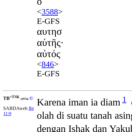
ὁ
<
3588
>
E-GFS
αυτησ
αὐτῆς·
αὐτός
<
846
>
E-GFS
+TSK
1
TB
©
Karena iman ia diam
(1974)
SABDAweb
Ibr
olah di suatu tanah asing
11:9
dengan Ishak dan Yakub