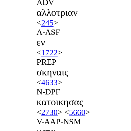
ADV
αλλοτριαν
<
245
>
A-ASF
εν
<
1722
>
PREP
σκηναις
<
4633
>
N-DPF
κατοικησας
<
2730
> <
5660
>
V-AAP-NSM