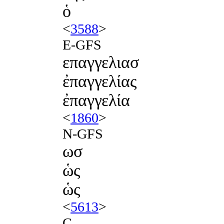
ὁ
<
3588
>
E-GFS
επαγγελιασ
ἐπαγγελίας
ἐπαγγελία
<
1860
>
N-GFS
ωσ
ὡς
ὡς
<
5613
>
C