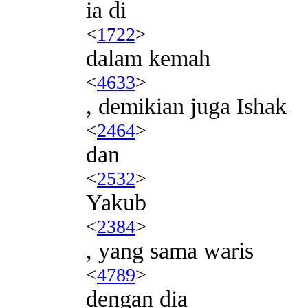
ia di
<
1722
>
dalam kemah
<
4633
>
, demikian juga Ishak
<
2464
>
dan
<
2532
>
Yakub
<
2384
>
, yang sama waris
<
4789
>
dengan dia