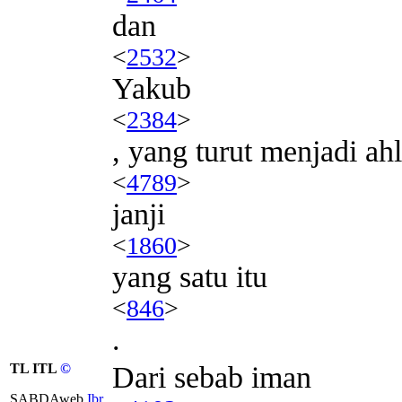
dan
<
2532
>
Yakub
<
2384
>
, yang turut menjadi ahl
<
4789
>
janji
<
1860
>
yang satu itu
<
846
>
.
TL ITL
©
Dari sebab iman
SABDAweb
Ibr