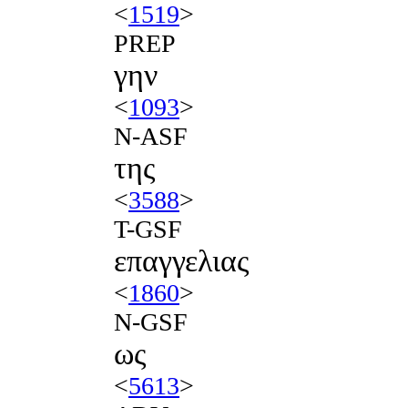
<
1519
>
PREP
γην
<
1093
>
N-ASF
της
<
3588
>
T-GSF
επαγγελιας
<
1860
>
N-GSF
ως
<
5613
>