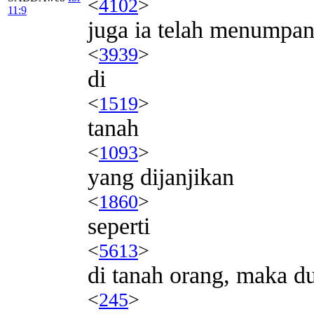
<
4102
>
11:9
juga ia telah menumpa
<
3939
>
di
<
1519
>
tanah
<
1093
>
yang dijanjikan
<
1860
>
seperti
<
5613
>
di tanah orang, maka d
<
245
>