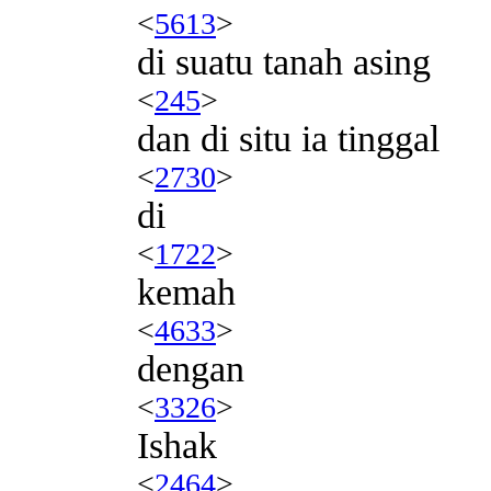
<
5613
>
di suatu tanah asing
<
245
>
dan di situ ia tinggal
<
2730
>
di
<
1722
>
kemah
<
4633
>
dengan
<
3326
>
Ishak
<
2464
>