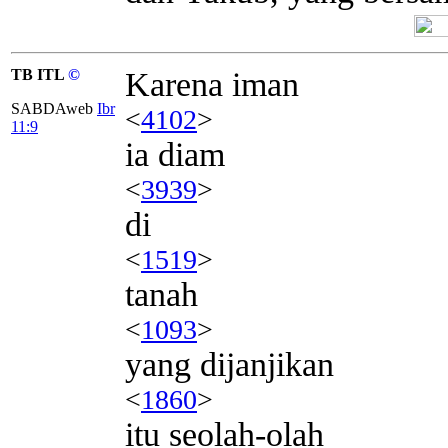
TB ITL
©
Karena iman
SABDAweb
Ibr
<
4102
>
11:9
ia diam
<
3939
>
di
<
1519
>
tanah
<
1093
>
yang dijanjikan
<
1860
>
itu seolah-olah