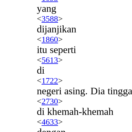
yang
<
3588
>
dijanjikan
<
1860
>
itu seperti
<
5613
>
di
<
1722
>
negeri asing. Dia tingga
<
2730
>
di khemah-khemah
<
4633
>