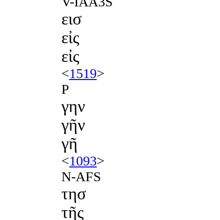
V-IAA3S
εισ
εἰς
εἰς
<
1519
>
P
γην
γῆν
γῆ
<
1093
>
N-AFS
τησ
τῆς