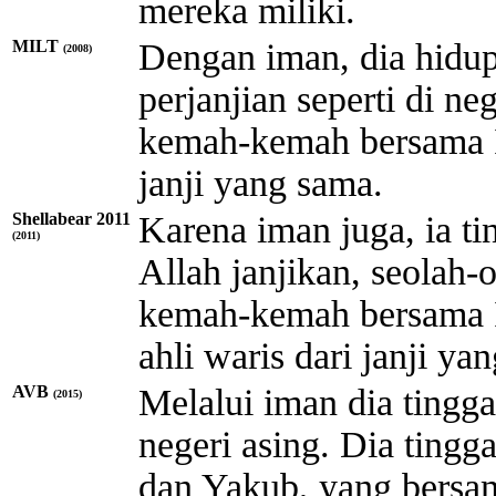
mereka miliki.
MILT
Dengan iman, dia hidup
(2008)
perjanjian seperti di ne
kemah-kemah bersama I
janji yang sama.
Shellabear 2011
Karena iman juga, ia ti
(2011)
Allah janjikan, seolah-o
kemah-kemah bersama I
ahli waris dari janji ya
AVB
Melalui iman dia tinggal
(2015)
negeri asing. Dia ting
dan Yakub, yang bersam