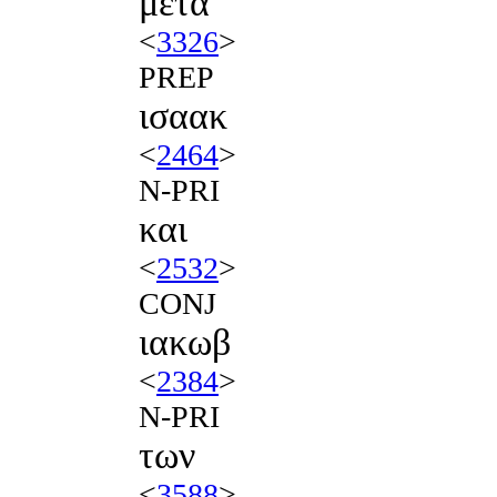
μετα
<
3326
>
PREP
ισαακ
<
2464
>
N-PRI
και
<
2532
>
CONJ
ιακωβ
<
2384
>
N-PRI
των
<
3588
>