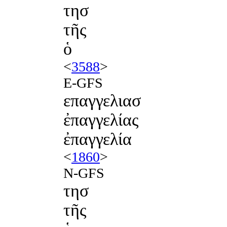
τησ
τῆς
ὁ
<
3588
>
E-GFS
επαγγελιασ
ἐπαγγελίας
ἐπαγγελία
<
1860
>
N-GFS
τησ
τῆς