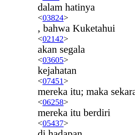
dalam hatinya
<
03824
>
, bahwa Kuketahui
<
02142
>
akan segala
<
03605
>
kejahatan
<
07451
>
mereka itu; maka sekar
<
06258
>
mereka itu berdiri
<
05437
>
di hadapan