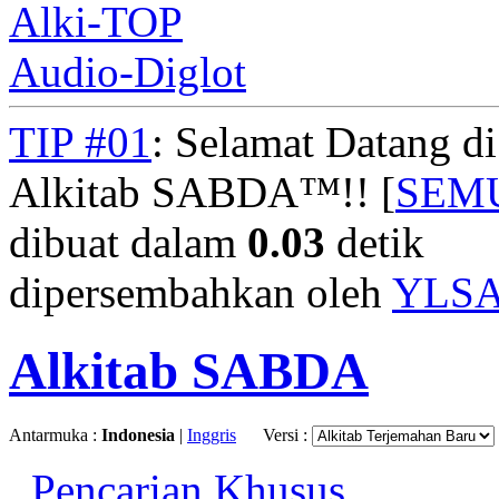
Alki-TOP
Audio-Diglot
TIP #01
: Selamat Datang d
Alkitab SABDA™!! [
SEM
dibuat dalam
0.03
detik
dipersembahkan oleh
YLS
Alkitab SABDA
Antarmuka :
Indonesia
|
Inggris
Versi :
Pencarian Khusus