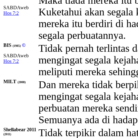
Maka tiada mereka itu 
SABDAweb
Kuketahui akan segala 
Hos 7:2
mereka itu berdiri di ha
segala perbuatannya.
BIS
©
Tidak pernah terlintas
(1985)
SABDAweb
mengingat segala kejaha
Hos 7:2
meliputi mereka sehingg
MILT
Dan mereka tidak berpi
(2008)
mengingat segala kejah
perbuatan mereka sendi
Semuanya ada di hadap
Shellabear 2011
Tidak terpikir dalam h
(2011)