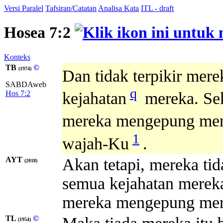
Versi Paralel
Tafsiran/Catatan
Analisa Kata
ITL - draft
Hosea 7:2
Konteks
TB
©
(1974)
Dan tidak terpikir me
SABDAweb
q
Hos 7:2
kejahatan
mereka. Se
mereka mengepung mer
1
wajah-Ku
.
AYT
Akan tetapi, mereka ti
(2018)
semua kejahatan mereka
mereka mengepung mer
TL
©
(1954)