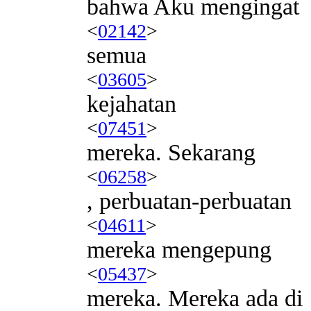
bahwa Aku mengingat
<
02142
>
semua
<
03605
>
kejahatan
<
07451
>
mereka. Sekarang
<
06258
>
, perbuatan-perbuatan
<
04611
>
mereka mengepung
<
05437
>
mereka. Mereka ada di