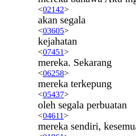
<
02142
>
akan segala
<
03605
>
kejahatan
<
07451
>
mereka. Sekarang
<
06258
>
mereka terkepung
<
05437
>
oleh segala perbuatan
<
04611
>
mereka sendiri, kesemu