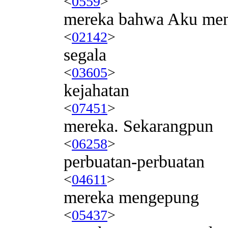
<
0559
>
mereka bahwa Aku men
<
02142
>
segala
<
03605
>
kejahatan
<
07451
>
mereka. Sekarangpun
<
06258
>
perbuatan-perbuatan
<
04611
>
mereka mengepung
<
05437
>