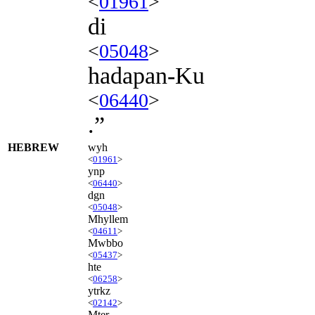
<
01961
>
di
<
05048
>
hadapan-Ku
<
06440
>
.”
HEBREW
wyh
<
01961
>
ynp
<
06440
>
dgn
<
05048
>
Mhyllem
<
04611
>
Mwbbo
<
05437
>
hte
<
06258
>
ytrkz
<
02142
>
Mter