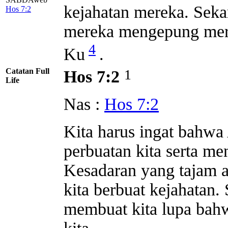
kejahatan mereka. Seka
Hos 7:2
mereka mengepung mere
4
Ku
.
Catatan Full
1
Hos 7:2
Life
Nas :
Hos 7:2
Kita harus ingat bahwa
perbuatan kita serta m
Kesadaran yang tajam 
kita berbuat kejahatan. 
membuat kita lupa bah