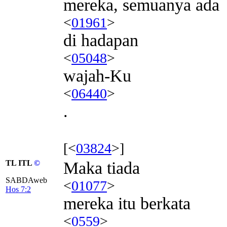
mereka, semuanya ada
<
01961
>
di hadapan
<
05048
>
wajah-Ku
<
06440
>
.
[<
03824
>]
TL ITL
©
Maka tiada
SABDAweb
<
01077
>
Hos 7:2
mereka itu berkata
<
0559
>