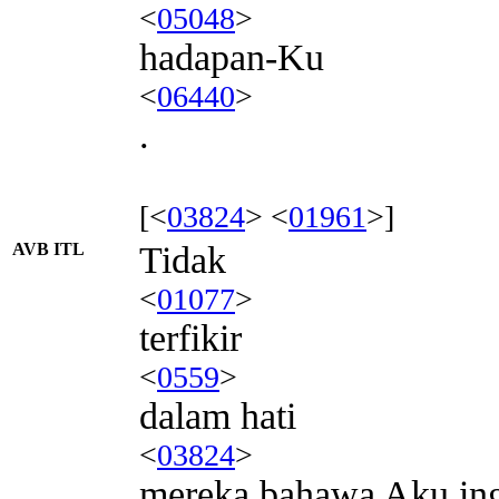
<
05048
>
hadapan-Ku
<
06440
>
.
[<
03824
> <
01961
>]
AVB ITL
Tidak
<
01077
>
terfikir
<
0559
>
dalam hati
<
03824
>
mereka bahawa Aku in