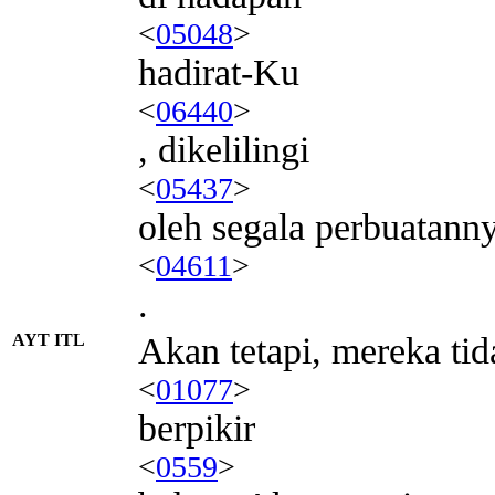
<
05048
>
hadirat-Ku
<
06440
>
, dikelilingi
<
05437
>
oleh segala perbuatann
<
04611
>
.
AYT ITL
Akan tetapi, mereka tid
<
01077
>
berpikir
<
0559
>