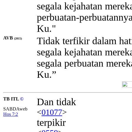
segala kejahatan merek
perbuatan-perbuatannya 
Ku."
AVB
Tidak terfikir dalam h
(2015)
segala kejahatan merek
segala perbuatan merek
Ku.”
TB ITL
©
Dan tidak
SABDAweb
<
01077
>
Hos 7:2
terpikir