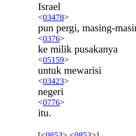
Israel
<
03478
>
pun pergi, masing-masi
<
0376
>
ke milik pusakanya
<
05159
>
untuk mewarisi
<
03423
>
negeri
<
0776
>
itu.
[<
0853
> <
0853
>]