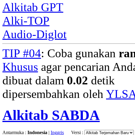
Alkitab GPT
Alki-TOP
Audio-Diglot
TIP #04
: Coba gunakan
ra
Khusus
agar pencarian Anda 
dibuat dalam
0.02
detik
dipersembahkan oleh
YLS
Alkitab SABDA
Antarmuka :
Indonesia
|
Inggris
Versi :