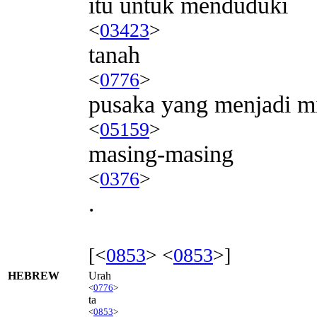
itu untuk menduduki
<
03423
>
tanah
<
0776
>
pusaka yang menjadi mi
<
05159
>
masing-masing
<
0376
>
.
[<
0853
> <
0853
>]
HEBREW
Urah
<
0776
>
ta
<
0853
>