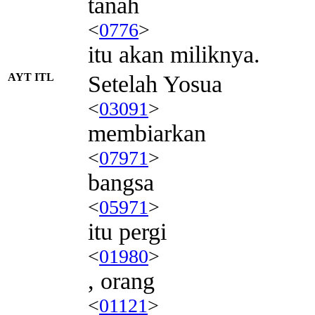
tanah
<
0776
>
itu akan miliknya.
AYT ITL
Setelah Yosua
<
03091
>
membiarkan
<
07971
>
bangsa
<
05971
>
itu pergi
<
01980
>
, orang
<
01121
>