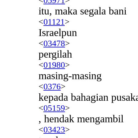
<
05971
>
itu, maka segala bani
<
01121
>
Israelpun
<
03478
>
pergilah
<
01980
>
masing-masing
<
0376
>
kepada bahagian pusak
<
05159
>
, hendak mengambil
<
03423
>