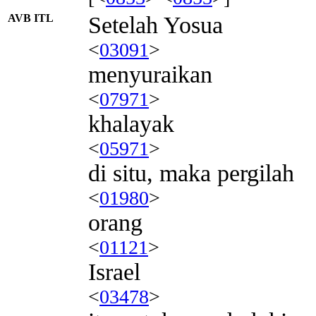
AVB ITL
Setelah Yosua
<
03091
>
menyuraikan
<
07971
>
khalayak
<
05971
>
di situ, maka pergilah
<
01980
>
orang
<
01121
>
Israel
<
03478
>