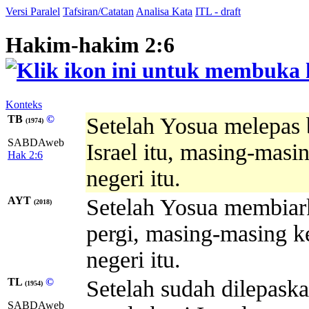
Versi Paralel
Tafsiran/Catatan
Analisa Kata
ITL - draft
Hakim-hakim 2:6
Konteks
TB
©
Setelah Yosua melepas 
(1974)
SABDAweb
Israel itu, masing-masi
Hak 2:6
negeri itu.
AYT
Setelah Yosua membiark
(2018)
pergi, masing-masing k
negeri itu.
TL
©
Setelah sudah dilepask
(1954)
SABDAweb