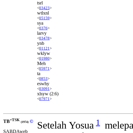
tsrl
<
03423
>
wtlxnl
<
05159
>
sya
<
0376
>
larvy
<
03478
>
ynb
<
01121
>
wklyw
<
01980
>
Meh
<
05971
>
ta
<
0853
>
eswhy
<
03091
>
xlsyw
(2:6)
<
07971
>
+TSK
1
TB
©
Setelah Yosua
melepas
(1974)
SABDAweb