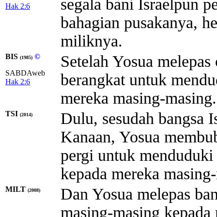
segala bani Israelpun 
Hak 2:6
bahagian pusakanya, h
miliknya.
BIS
©
Setelah Yosua melepas 
(1985)
SABDAweb
berangkat untuk mendu
Hak 2:6
mereka masing-masing.
TSI
Dulu, sesudah bangsa Is
(2014)
Kanaan, Yosua membuba
pergi untuk menduduki 
kepada mereka masing-
MILT
Dan Yosua melepas bangs
(2008)
masing-masing kepada 