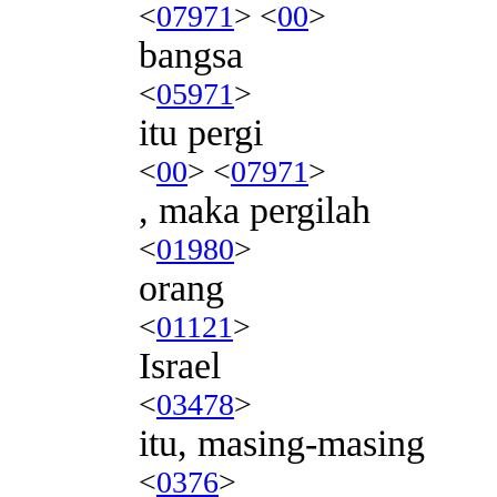
<
07971
> <
00
>
bangsa
<
05971
>
itu pergi
<
00
> <
07971
>
, maka pergilah
<
01980
>
orang
<
01121
>
Israel
<
03478
>
itu, masing-masing
<
0376
>