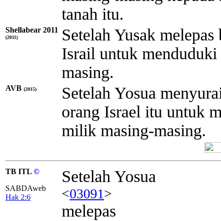
tanah itu.
Shellabear 2011
Setelah Yusak melepas b
(2011)
Israil untuk menduduki
masing.
AVB
Setelah Yosua menyurai
(2015)
orang Israel itu untuk
milik masing-masing.
TB ITL
©
Setelah Yosua
SABDAweb
<
03091
>
Hak 2:6
melepas