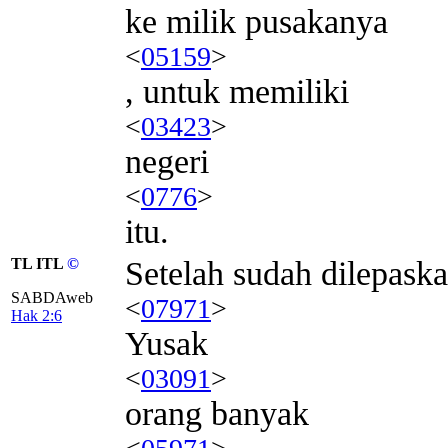
ke milik pusakanya
<
05159
>
, untuk memiliki
<
03423
>
negeri
<
0776
>
itu.
TL ITL
©
Setelah sudah dilepask
SABDAweb
<
07971
>
Hak 2:6
Yusak
<
03091
>
orang banyak