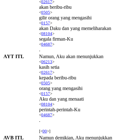
<
02617
>
akan beribu-ribu
<
0505
>
gilir orang yang mengasihi
<
0157
>
akan Daku dan yang memeliharakan
<
08104
>
segala firman-Ku
<
04687
>
.
AYT ITL
Namun, Aku akan menunjukkan
<
06213
>
kasih setia
<
02617
>
kepada beribu-ribu
<
0505
>
orang yang mengasihi
<
0157
>
Aku dan yang menaati
<
08104
>
perintah-perintah-Ku
<
04687
>
.
[<
00
>]
AVB ITL
Namun demikian, Aku menunjukkan