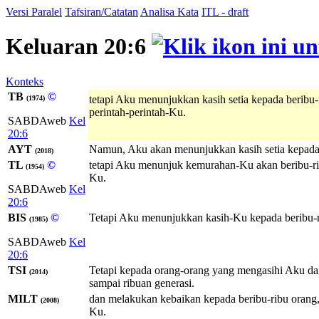
Versi Paralel
Tafsiran/Catatan
Analisa Kata
ITL - draft
Keluaran 20:6
Konteks
TB
©
tetapi Aku menunjukkan kasih setia kepada beribu-
(1974)
perintah-perintah-Ku.
SABDAweb
Kel
20:6
AYT
Namun, Aku akan menunjukkan kasih setia kepada 
(2018)
TL
©
tetapi Aku menunjuk kemurahan-Ku akan beribu-ri
(1954)
Ku.
SABDAweb
Kel
20:6
BIS
©
Tetapi Aku menunjukkan kasih-Ku kepada beribu-r
(1985)
SABDAweb
Kel
20:6
TSI
Tetapi kepada orang-orang yang mengasihi Aku da
(2014)
sampai ribuan generasi.
MILT
dan melakukan kebaikan kepada beribu-ribu orang
(2008)
Ku.