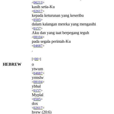
<
06213
>
kasih setia-Ku
<
02617
>
kepada keturunan yang keseribu
<
0505
>
dalam kalangan mereka yang mengasihi
<
0157
>
Aku dan yang taat berpegang teguh
<
08104
>
pada segala perintah-Ku
<
04687
>
.
[<
00
>]
HEBREW
o
ytwum
<
04687
>
yrmslw
<
08104
>
ybhal
<
0157
>
Myplal
<
0505
>
dox
<
02617
>
hvew
(20:6)