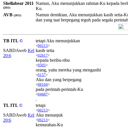
Shellabear 2011
Namun, Aku menunjukkan rahmat-Ku kepada beribu
(2011)
Ku.
AVB
Namun demikian, Aku menunjukkan kasih setia-Ku
(2015)
dan yang taat berpegang teguh pada segala perinta
TB ITL
©
tetapi Aku menunjukkan
<
06213
>
SABDAweb
Kel
kasih setia
20:6
<
02617
>
kepada beribu-ribu
<
0505
>
orang, yaitu mereka yang mengasihi
<
0157
>
Aku dan yang berpegang
<
08104
>
pada perintah-perintah-Ku
<
04687
>
.
TL ITL
©
tetapi
<
06213
>
SABDAweb
Kel
Aku menunjuk
20:6
<
06213
>
kemurahan-Ku