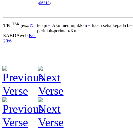
<
06213
>
+TSK
1
1
TB
©
tetapi
Aku menunjukkan
kasih setia kepada be
(1974)
perintah-perintah-Ku.
SABDAweb
Kel
20:6