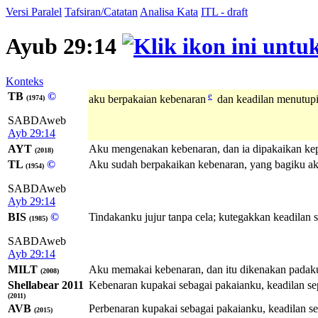
Versi Paralel
Tafsiran/Catatan
Analisa Kata
ITL - draft
Ayub 29:14
Konteks
TB
©
e
aku berpakaian kebenaran
dan keadilan menutupi 
(1974)
SABDAweb
Ayb 29:14
AYT
Aku mengenakan kebenaran, dan ia dipakaikan kepa
(2018)
TL
©
Aku sudah berpakaikan kebenaran, yang bagiku aka
(1954)
SABDAweb
Ayb 29:14
BIS
©
Tindakanku jujur tanpa cela; kutegakkan keadilan s
(1985)
SABDAweb
Ayb 29:14
MILT
Aku memakai kebenaran, dan itu dikenakan padaku
(2008)
Shellabear 2011
Kebenaran kupakai sebagai pakaianku, keadilan sep
(2011)
AVB
Perbenaran kupakai sebagai pakaianku, keadilan se
(2015)