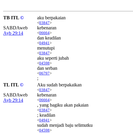
TB ITL
©
aku berpakaian
<
03847
>
SABDAweb
kebenaran
Ayb 29:14
<
06664
>
dan keadilan
<
04941
>
menutupi
<
03847
>
aku seperti jubah
<
04598
>
dan serban
<
06797
>
;
TL ITL
©
Aku sudah berpakaikan
<
03847
>
SABDAweb
kebenaran
Ayb 29:14
<
06664
>
, yang bagiku akan pakaian
<
03847
>
; keadilan
<
04941
>
sudah menjadi baju selimutku
<
04598
>