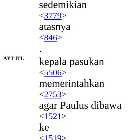
sedemikian
<
3779
>
atasnya
<
846
>
.
AYT ITL
kepala pasukan
<
5506
>
memerintahkan
<
2753
>
agar Paulus dibawa
<
1521
>
ke
<
1519
>