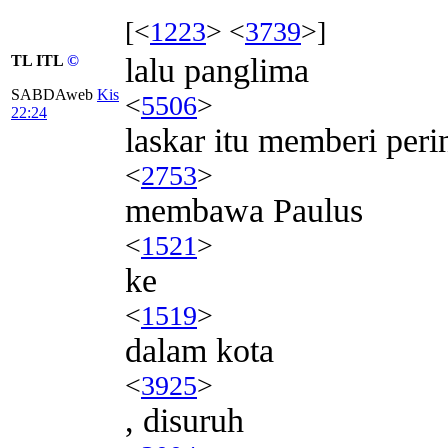
[<
1223
> <
3739
>]
TL ITL
©
lalu panglima
SABDAweb
Kis
<
5506
>
22:24
laskar itu memberi peri
<
2753
>
membawa Paulus
<
1521
>
ke
<
1519
>
dalam kota
<
3925
>
, disuruh