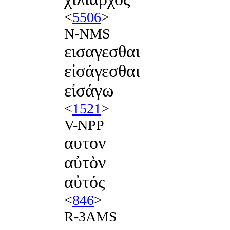
<
5506
>
N-NMS
εισαγεσθαι
εἰσάγεσθαι
εἰσάγω
<
1521
>
V-NPP
αυτον
αὐτὸν
αὐτός
<
846
>
R-3AMS