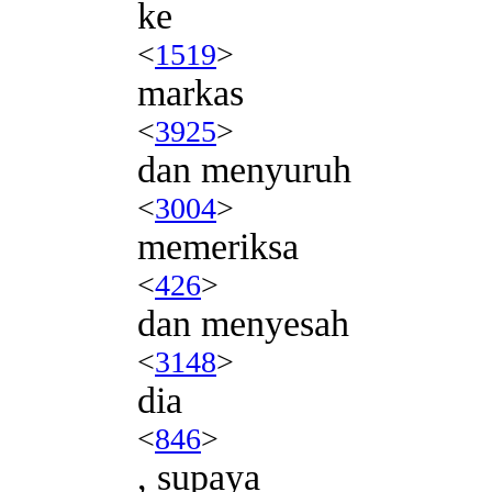
ke
<
1519
>
markas
<
3925
>
dan menyuruh
<
3004
>
memeriksa
<
426
>
dan menyesah
<
3148
>
dia
<
846
>
, supaya