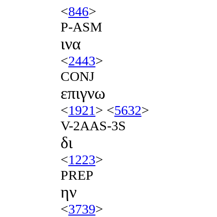
<
846
>
P-ASM
ινα
<
2443
>
CONJ
επιγνω
<
1921
> <
5632
>
V-2AAS-3S
δι
<
1223
>
PREP
ην
<
3739
>