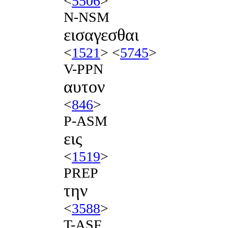
<
5506
>
N-NSM
εισαγεσθαι
<
1521
> <
5745
>
V-PPN
αυτον
<
846
>
P-ASM
εις
<
1519
>
PREP
την
<
3588
>
T-ASF