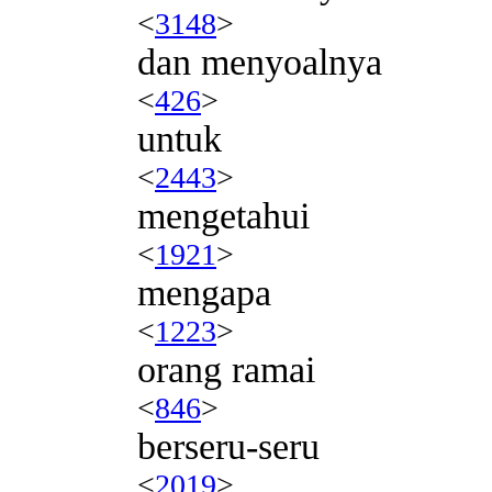
<
3148
>
dan menyoalnya
<
426
>
untuk
<
2443
>
mengetahui
<
1921
>
mengapa
<
1223
>
orang ramai
<
846
>
berseru-seru
<
2019
>