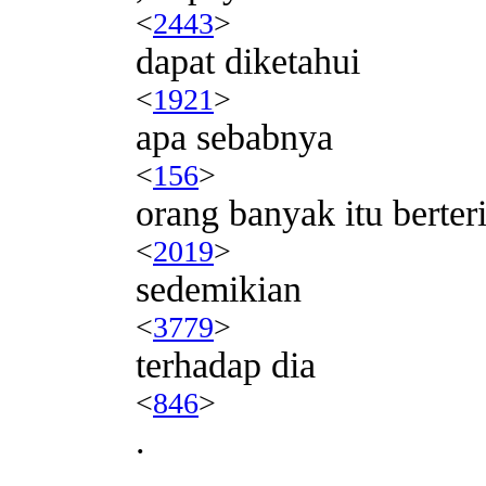
<
2443
>
dapat diketahui
<
1921
>
apa sebabnya
<
156
>
orang banyak itu berteri
<
2019
>
sedemikian
<
3779
>
terhadap dia
<
846
>
.