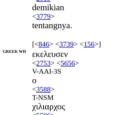
demikian
<
3779
>
tentangnya.
[<
846
> <
3739
> <
156
>]
GREEK WH
εκελευσεν
<
2753
> <
5656
>
V-AAI-3S
ο
<
3588
>
T-NSM
χιλιαρχος