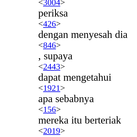
<
3004
>
periksa
<
426
>
dengan menyesah dia
<
846
>
, supaya
<
2443
>
dapat mengetahui
<
1921
>
apa sebabnya
<
156
>
mereka itu berteriak
<
2019
>