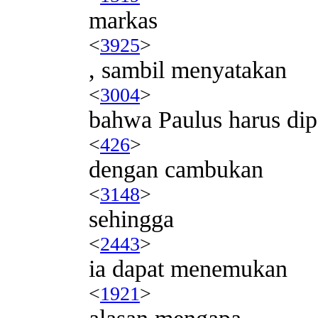
markas
<
3925
>
, sambil menyatakan
<
3004
>
bahwa Paulus harus dip
<
426
>
dengan cambukan
<
3148
>
sehingga
<
2443
>
ia dapat menemukan
<
1921
>