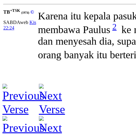
+TSK
TB
©
Karena itu kepala pasu
(1974)
SABDAweb
Kis
2
membawa Paulus
ke 
22:24
dan menyesah dia, supa
orang banyak itu berter