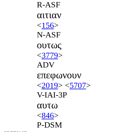
R-ASF
αιτιαν
<
156
>
N-ASF
ουτως
<
3779
>
ADV
επεφωνουν
<
2019
> <
5707
>
V-IAI-3P
αυτω
<
846
>
P-DSM