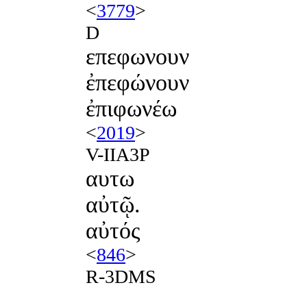
<
3779
>
D
επεφωνουν
ἐπεφώνουν
ἐπιφωνέω
<
2019
>
V-IIA3P
αυτω
αὐτῷ.
αὐτός
<
846
>
R-3DMS