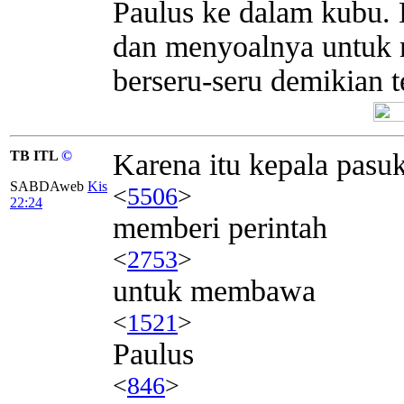
Paulus ke dalam kubu.
dan menyoalnya untuk 
berseru-seru demikian 
TB ITL
©
Karena itu kepala pasu
SABDAweb
Kis
<
5506
>
22:24
memberi perintah
<
2753
>
untuk membawa
<
1521
>
Paulus
<
846
>