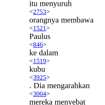
itu menyuruh
<
2753
>
orangnya membawa
<
1521
>
Paulus
<
846
>
ke dalam
<
1519
>
kubu
<
3925
>
. Dia mengarahkan
<
3004
>
mereka menyebat