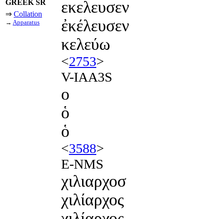
GREEK SR
εκελευσεν
⇒
Collation
ἐκέλευσεν
→
Apparatus
κελεύω
<
2753
>
V-IAA3S
ο
ὁ
ὁ
<
3588
>
E-NMS
χιλιαρχοσ
χιλίαρχος
χιλίαρχος