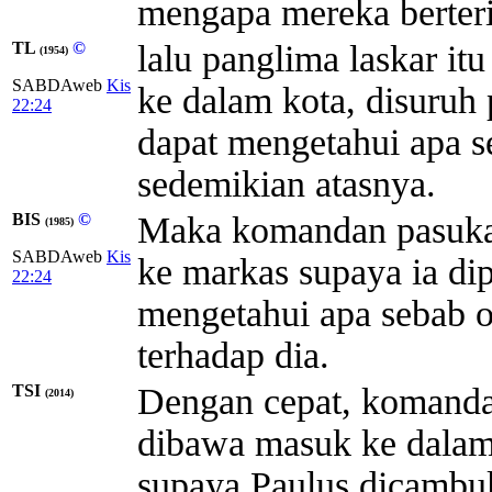
mengapa mereka berteri
TL
©
lalu panglima laskar i
(1954)
SABDAweb
Kis
ke dalam kota, disuruh
22:24
dapat mengetahui apa s
sedemikian atasnya.
BIS
©
Maka komandan pasuka
(1985)
SABDAweb
Kis
ke markas supaya ia dip
22:24
mengetahui apa sebab o
terhadap dia.
TSI
Dengan cepat, komanda
(2014)
dibawa masuk ke dalam
supaya Paulus dicambuk