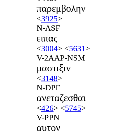
παρεμβολην
<
3925
>
N-ASF
ειπας
<
3004
> <
5631
>
V-2AAP-NSM
μαστιξιν
<
3148
>
N-DPF
ανεταζεσθαι
<
426
> <
5745
>
V-PPN
αυτον