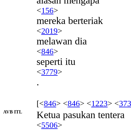
alasan mengapa
<
156
>
mereka berteriak
<
2019
>
melawan dia
<
846
>
seperti itu
<
3779
>
.
[<
846
> <
846
> <
1223
> <
37
AVB ITL
Ketua pasukan tentera
<
5506
>