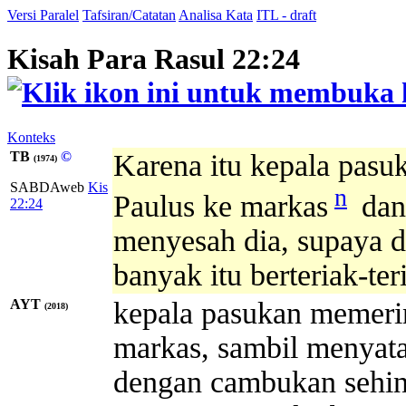
Versi Paralel
Tafsiran/Catatan
Analisa Kata
ITL - draft
Kisah Para Rasul 22:24
Konteks
TB
©
Karena itu kepala pas
(1974)
SABDAweb
Kis
n
Paulus ke markas
dan
22:24
menyesah dia, supaya d
banyak itu berteriak-te
AYT
kepala pasukan memeri
(2018)
markas, sambil menyata
dengan cambukan sehin