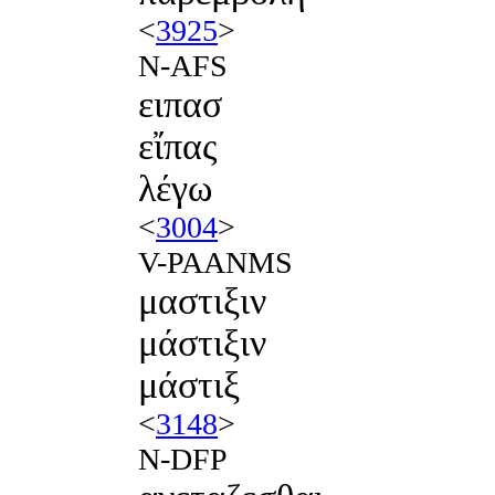
<
3925
>
N-AFS
ειπασ
εἴπας
λέγω
<
3004
>
V-PAANMS
μαστιξιν
μάστιξιν
μάστιξ
<
3148
>
N-DFP