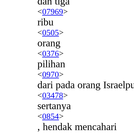
dan tiga
<
07969
>
ribu
<
0505
>
orang
<
0376
>
pilihan
<
0970
>
dari pada orang Israelp
<
03478
>
sertanya
<
0854
>
, hendak mencahari