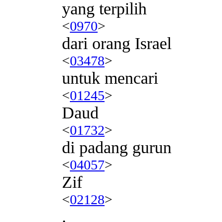
yang terpilih
<
0970
>
dari orang Israel
<
03478
>
untuk mencari
<
01245
>
Daud
<
01732
>
di padang gurun
<
04057
>
Zif
<
02128
>
.