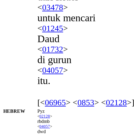
<
03478
>
untuk mencari
<
01245
>
Daud
<
01732
>
di gurun
<
04057
>
itu.
[<
06965
> <
0853
> <
02128
>
HEBREW
Pyz
<
02128
>
rbdmb
<
04057
>
dwd