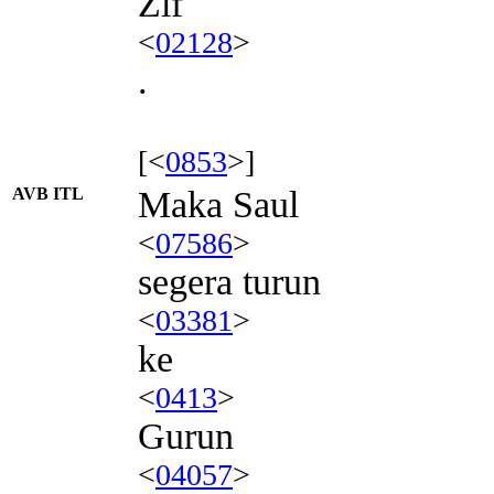
Zif
<
02128
>
.
[<
0853
>]
AVB ITL
Maka Saul
<
07586
>
segera turun
<
03381
>
ke
<
0413
>
Gurun
<
04057
>