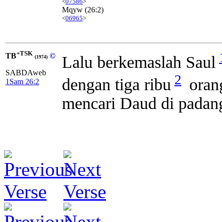
<
07586
>
Mqyw
(26:2)
<
06965
>
+TSK
TB
©
Lalu berkemaslah Saul
(1974)
SABDAweb
2
dengan tiga ribu
orang
1Sam 26:2
mencari Daud di padang