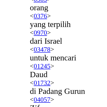
orang
<
0376
>
yang terpilih
<
0970
>
dari Israel
<
03478
>
untuk mencari
<
01245
>
Daud
<
01732
>
di Padang Gurun
<
04057
>