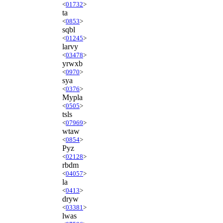
<
01732
>
ta
<
0853
>
sqbl
<
01245
>
larvy
<
03478
>
yrwxb
<
0970
>
sya
<
0376
>
Mypla
<
0505
>
tsls
<
07969
>
wtaw
<
0854
>
Pyz
<
02128
>
rbdm
<
04057
>
la
<
0413
>
dryw
<
03381
>
lwas