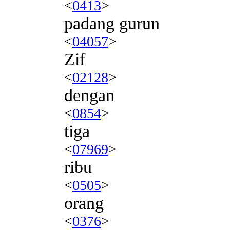
<
0413
>
padang gurun
<
04057
>
Zif
<
02128
>
dengan
<
0854
>
tiga
<
07969
>
ribu
<
0505
>
orang
<
0376
>