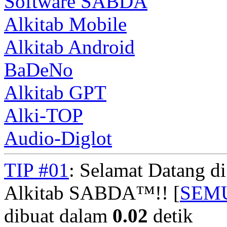
Software SABDA
Alkitab Mobile
Alkitab Android
BaDeNo
Alkitab GPT
Alki-TOP
Audio-Diglot
TIP #01
: Selamat Datang d
Alkitab SABDA™!! [
SEM
dibuat dalam
0.02
detik