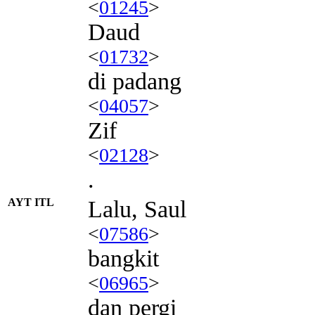
<
01245
>
Daud
<
01732
>
di padang
<
04057
>
Zif
<
02128
>
.
AYT ITL
Lalu, Saul
<
07586
>
bangkit
<
06965
>
dan pergi