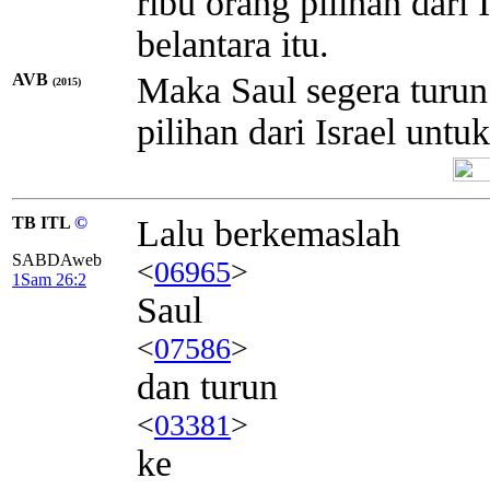
ribu orang pilihan dari
belantara itu.
AVB
Maka Saul segera turun 
(2015)
pilihan dari Israel untu
TB ITL
©
Lalu berkemaslah
SABDAweb
<
06965
>
1Sam 26:2
Saul
<
07586
>
dan turun
<
03381
>
ke