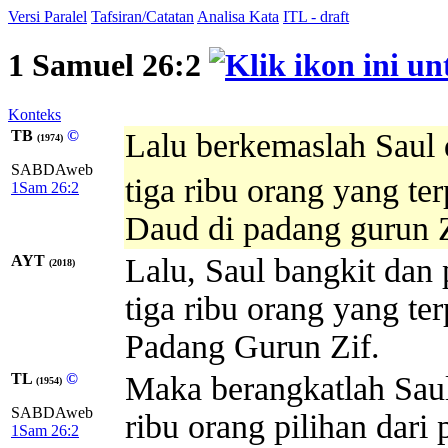
Versi Paralel
Tafsiran/Catatan
Analisa Kata
ITL - draft
1 Samuel 26:2
Konteks
TB
©
Lalu berkemaslah Saul 
(1974)
SABDAweb
tiga ribu orang yang ter
1Sam 26:2
Daud di padang gurun Z
AYT
Lalu, Saul bangkit dan
(2018)
tiga ribu orang yang ter
Padang Gurun Zif.
TL
©
Maka berangkatlah Saul,
(1954)
SABDAweb
ribu orang pilihan dari
1Sam 26:2