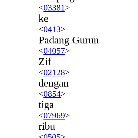
<
03381
>
ke
<
0413
>
Padang Gurun
<
04057
>
Zif
<
02128
>
dengan
<
0854
>
tiga
<
07969
>
ribu
<
0505
>