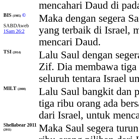
mencahari Daud di pada
BIS
©
Maka dengan segera Saul
(1985)
SABDAweb
yang terbaik di Israel,
1Sam 26:2
mencari Daud.
TSI
Lalu Saul dengan seger
(2014)
Zif. Dia membawa tiga r
seluruh tentara Israel 
MILT
Lalu Saul bangkit dan p
(2008)
tiga ribu orang ada ber
dari Israel, untuk menc
Shellabear 2011
Maka Saul segera turun 
(2011)