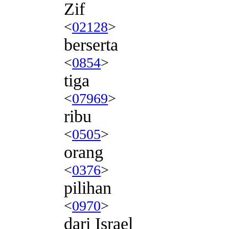
Zif
<
02128
>
berserta
<
0854
>
tiga
<
07969
>
ribu
<
0505
>
orang
<
0376
>
pilihan
<
0970
>
dari Israel