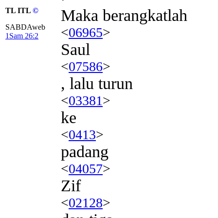
TL ITL
©
Maka berangkatlah
SABDAweb
<
06965
>
1Sam 26:2
Saul
<
07586
>
, lalu turun
<
03381
>
ke
<
0413
>
padang
<
04057
>
Zif
<
02128
>