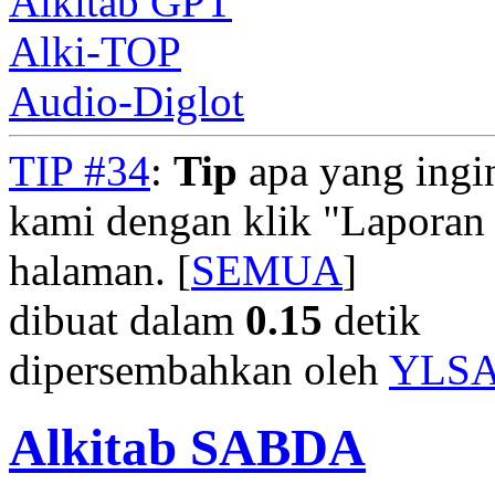
Alkitab GPT
Alki-TOP
Audio-Diglot
TIP #34
:
Tip
apa yang ingi
kami dengan klik "Laporan
halaman. [
SEMUA
]
dibuat dalam
0.15
detik
dipersembahkan oleh
YLS
Alkitab SABDA