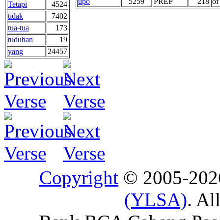
upo
5259
PREP
218
of
Tetapi
4524
tidak
7402
tua-tua
173
tuduhan
19
yang
24457
Copyright
© 2005-20
(YLSA)
. Al