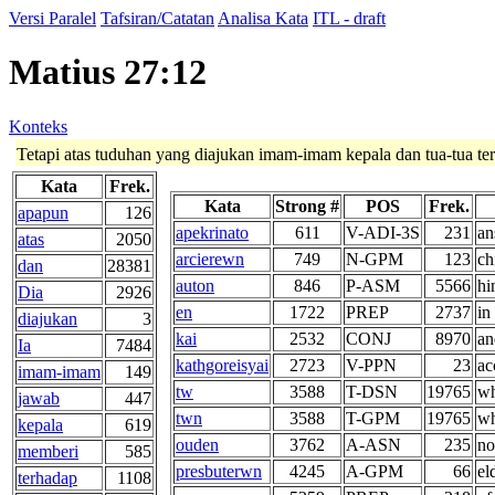
Versi Paralel
Tafsiran/Catatan
Analisa Kata
ITL - draft
Matius 27:12
Konteks
Tetapi atas tuduhan yang diajukan imam-imam kepala dan tua-tua te
Kata
Frek.
Kata
Strong #
POS
Frek.
apapun
126
apekrinato
611
V-ADI-3S
231
an
atas
2050
arcierewn
749
N-GPM
123
ch
dan
28381
auton
846
P-ASM
5566
hi
Dia
2926
en
1722
PREP
2737
in
diajukan
3
kai
2532
CONJ
8970
an
Ia
7484
kathgoreisyai
2723
V-PPN
23
ac
imam-imam
149
tw
3588
T-DSN
19765
wh
jawab
447
twn
3588
T-GPM
19765
wh
kepala
619
ouden
3762
A-ASN
235
no
memberi
585
presbuterwn
4245
A-GPM
66
el
terhadap
1108